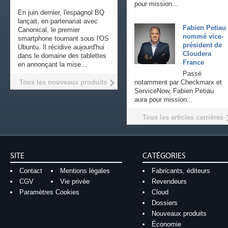
pour mission...
En juin dernier, l'espagnol BQ
lançait, en partenariat avec
Fabien Petiau
Canonical, le premier
nommé vice-
smartphone tournant sous l'OS
président de
Ubuntu. Il récidive aujourd'hui
Cloudera
dans le domaine des tablettes
France
en annonçant la mise...
Passé
Tous les nouveaux produits
notamment par Checkmarx et
ServiceNow, Fabien Petiau
aura pour mission...
Tous les articles carrières
SITE
CATÉGORIES
Contact
Mentions légales
Fabricants, éditeurs
CGV
Vie privée
Revendeurs
Paramètres Cookies
Cloud
Dossiers
Nouveaux produits
Économie