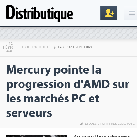
Connexion
12
FÉVR
TOUTE L'ACTUALITÉ
FABRICANTS/EDITEURS
2026
Mercury pointe la
progression d'AMD sur
les marchés PC et
Inscription
serveurs
ETUDES ET CHIFFRES CLÉS
,
MATÉR