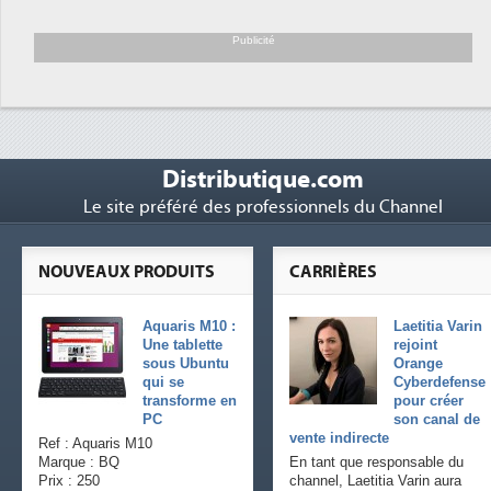
Trimestriels IBM : L'activité logicielle
6
soutient les...
Publicité
Distributique.com
Le site préféré des professionnels du Channel
NOUVEAUX PRODUITS
CARRIÈRES
Aquaris M10 :
Laetitia Varin
Une tablette
rejoint
sous Ubuntu
Orange
qui se
Cyberdefense
transforme en
pour créer
PC
son canal de
vente indirecte
Ref : Aquaris M10
Marque : BQ
En tant que responsable du
Prix : 250
channel, Laetitia Varin aura