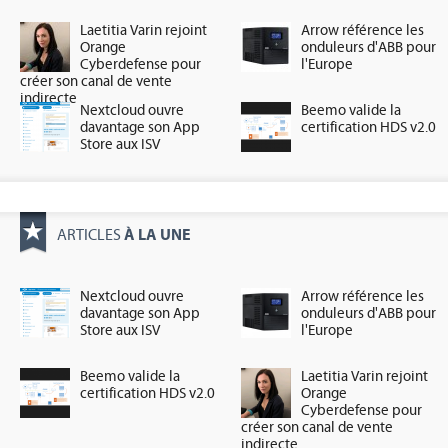
Laetitia Varin rejoint
Arrow référence les
Orange
onduleurs d'ABB pour
Cyberdefense pour
l'Europe
créer son canal de vente
indirecte
Nextcloud ouvre
Beemo valide la
davantage son App
certification HDS v2.0
Store aux ISV
À LA UNE
ARTICLES
Nextcloud ouvre
Arrow référence les
davantage son App
onduleurs d'ABB pour
Store aux ISV
l'Europe
Beemo valide la
Laetitia Varin rejoint
certification HDS v2.0
Orange
Cyberdefense pour
créer son canal de vente
indirecte