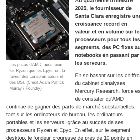
Au quatrième trimestre
2025, le fournisseur de
Santa Clara enregistre un
gratuite
croissance record en
valeur et en volume sur le
processeurs pour tous les
segments, des PC fixes a
notebooks en passant par
les serveurs.
Les puces d'AMD, aussi bien
les Ryzen que les Epyc, ont la
En se basant sur les chiffre
faveur des consommateurs et
des DSI. (Crédit Adam Patrick
du cabinet d'analyses
Murray / Foundry)
Mercury Research, force es
de constater qu'AMD
continue de gagner des parts de marché substantielles,
tant sur les ordinateurs de bureau, les ordinateurs
portables et les serveurs, grâce au succès de ses
processeurs Ryzen et Epyc. En effet, sur le segment
desktop, le fondeur progresse de près de 10 points en