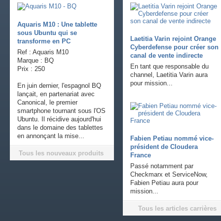
Aquaris M10 : Une tablette
sous Ubuntu qui se
Laetitia Varin rejoint Orange
transforme en PC
Cyberdefense pour créer son
Ref : Aquaris M10
canal de vente indirecte
Marque : BQ
En tant que responsable du
Prix : 250
channel, Laetitia Varin aura
pour mission...
En juin dernier, l'espagnol BQ
lançait, en partenariat avec
Canonical, le premier
smartphone tournant sous l'OS
Ubuntu. Il récidive aujourd'hui
dans le domaine des tablettes
en annonçant la mise...
Fabien Petiau nommé vice-
président de Cloudera
Tous les nouveaux produits
France
Passé notamment par
Checkmarx et ServiceNow,
Fabien Petiau aura pour
mission...
Tous les articles carrières