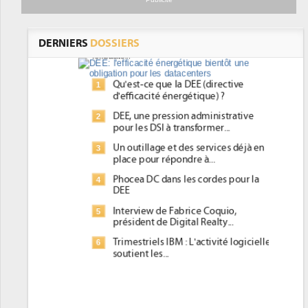
datacenters
Des datacenters plus durables et plus efficaces, c'est
ce que recherchent les pouvoirs publics européens
DERNIERS
DOSSIERS
avec la mise en oeuvre de la nouvelle Directive sur
l'efficacité...
Qu'est-ce que la DEE (directive
1
d'efficacité énergétique) ?
DEE, une pression administrative
2
pour les DSI à transformer...
Un outillage et des services déjà en
3
place pour répondre à...
Phocea DC dans les cordes pour la
4
DEE
Interview de Fabrice Coquio,
5
président de Digital Realty...
Trimestriels IBM : L'activité logicielle
6
soutient les...