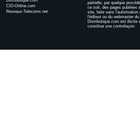
Distributique.com
partielle, par quelque procéd
CIO-Online.com
ce soit, des pages publiées 
Reseaux-Telecoms.net
site, faite sans l'autorisation
l'éditeur ou du webmaster du 
Distributique.com est illicite 
constitue une contrefaçon.