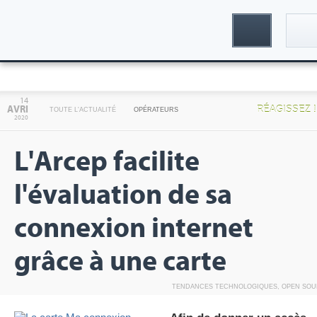
Connexion
14
AVRI
RÉAGISSEZ !
TOUTE L'ACTUALITÉ
OPÉRATEURS
2020
L'Arcep facilite
l'évaluation de sa
connexion internet
Inscription
grâce à une carte
TENDANCES TECHNOLOGIQUES
,
OPEN SO