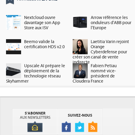
Nextcloud ouvre
Arrow référence les
davantage son App
onduleurs d'ABB pour
Store aux ISV
l'Europe
Beemo valide la
Laetitia Varin rejoint
certification HDS v2.0
Orange
Cyberdefense pour
créer son canal de vente
indirecte
Upscale AI prépare le
Fabien Petiau
déploiement de la
nommé vice-
technologie réseau
président de
Skyhammer
Cloudera France
S'ABONNER
SUIVEZ-NOUS
AUX NEWSLETTERS