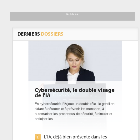
Publicité
DERNIERS
DOSSIERS
e double visage
DEE: l'efficacité énergétique
bientôt une obligation pour les
datacenters
 double rôle : le gentil en
nir les menaces, à
Des datacenters plus durables et plus efficaces, c'est
 sécurité, à simuler et
ce que recherchent les pouvoirs publics européens
avec la mise en oeuvre de la nouvelle Directive sur
l'efficacité...
résente dans les
Qu'est-ce que la DEE (directive
1