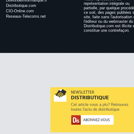
LeMondeInformatique.fr
représentation intégrale ou
Distributique.com
partielle, par quelque procéd
CIO-Online.com
ce soit, des pages publiées 
Reseaux-Telecoms.net
site, faite sans l'autorisation
l'éditeur ou du webmaster du 
Distributique.com est illicite 
constitue une contrefaçon.
NEWSLETTER
DISTRIBUTIQUE
Cet article vous a plu? Retrouvez
toutes l'actu de distributique
ABONNEZ-VOUS