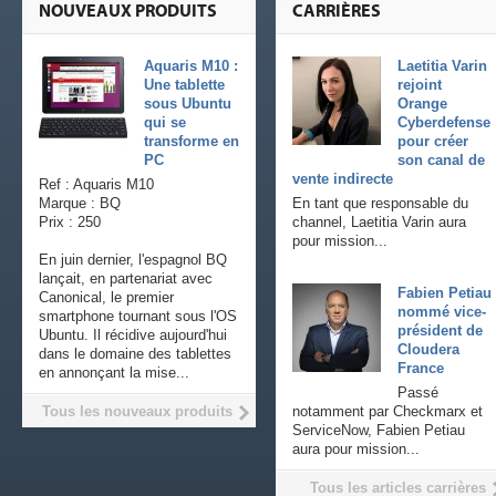
NOUVEAUX PRODUITS
CARRIÈRES
Aquaris M10 :
Laetitia Varin
Une tablette
rejoint
sous Ubuntu
Orange
qui se
Cyberdefense
transforme en
pour créer
PC
son canal de
vente indirecte
Ref : Aquaris M10
Marque : BQ
En tant que responsable du
Prix : 250
channel, Laetitia Varin aura
pour mission...
En juin dernier, l'espagnol BQ
lançait, en partenariat avec
Fabien Petiau
Canonical, le premier
nommé vice-
smartphone tournant sous l'OS
président de
Ubuntu. Il récidive aujourd'hui
Cloudera
dans le domaine des tablettes
France
en annonçant la mise...
Passé
Tous les nouveaux produits
notamment par Checkmarx et
ServiceNow, Fabien Petiau
aura pour mission...
Tous les articles carrières