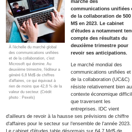
marché des
communications unifiées 
de la collaboration de 500
gratuite
M$ en 2023. Le cabinet
d'études a notamment ten
compte des résultats du
deuxième trimestre pour
À l'échelle du marché global
revoir ses anticipations.
des communications unifiées
et de la collaboration, c'est
Microsoft qui domine. Au
Le marché mondial des
deuxième trimestre, l'éditeur a
communications unifiées et
généré 6,8 Md$ de chiffres
de la collaboration
(
UC
&C)
d'affaires, ce qui équivaut à
rien de moins que 42,8 % de la
résiste relativement bien
au
valeur du secteur. (Crédit
contexte économique diffici
photo : Pexels)
que traversent les
entreprises.
IDC
vient
d'ailleurs de revoir à la hausse ses prévisions de chiffre
d'affaires pour le secteur sur l'ensemble de l'année 2023.
Le cabinet d'études table désormais sur 64,7
Md$
de