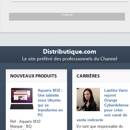
Trimestriels IBM : L'activité logicielle
6
soutient les...
Publicité
Distributique.com
Le site préféré des professionnels du Channel
NOUVEAUX PRODUITS
CARRIÈRES
Aquaris M10 :
Laetitia Varin
Une tablette
rejoint
sous Ubuntu
Orange
qui se
Cyberdefense
transforme en
pour créer
PC
son canal de
vente indirecte
Ref : Aquaris M10
Marque : BQ
En tant que responsable du