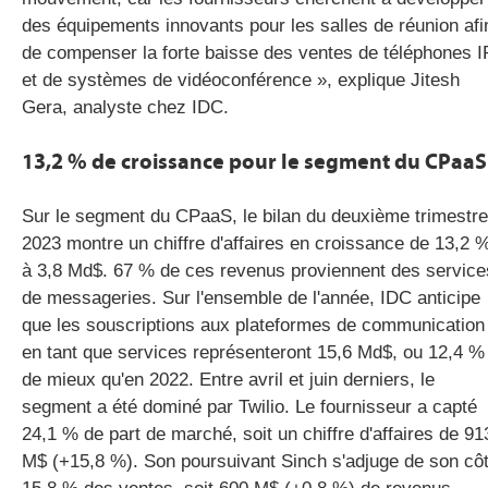
des équipements innovants pour les salles de réunion afi
de compenser la forte baisse des ventes de téléphones I
et de systèmes de vidéoconférence », explique
Jitesh
Gera
, analyste chez
IDC
.
13,2 % de croissance pour le segment du
CPaaS
Sur le segment du
CPaaS
, le bilan du deuxième trimestre
2023 montre un chiffre d'affaires en croissance de 13,2 
à 3,8
Md$
.
67 % de ces revenus proviennent des service
de messageries.
Sur l'ensemble de l'année,
IDC
anticipe
que les souscriptions aux plateformes de communication
en tant que services représenteront 15,6
Md$
, ou 12,4 %
de mieux qu'en 2022.
Entre avril et juin derniers, le
segment a été dominé par
Twilio
.
Le fournisseur a capté
24,1 % de part de marché, soit un chiffre d'affaires de 91
M$
(+15,8 %)
.
Son poursuivant
Sinch
s'adjuge de son cô