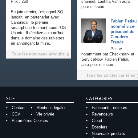
Prix : 250
channel, Laetitia Varin aura
pour mission...
En juin dernier, l'espagnol BQ
lançait, en partenariat avec
Fabien Petiau
Canonical, le premier
nommé vice-
smartphone tournant sous l'OS
président de
Ubuntu. Il récidive aujourd'hui
Cloudera
dans le domaine des tablettes
France
en annonçant la mise...
Passé
Tous les nouveaux produits
notamment par Checkmarx et
ServiceNow, Fabien Petiau
aura pour mission...
Tous les articles carrières
SITE
CATÉGORIES
Contact
Mentions légales
Fabricants, éditeurs
CGV
Vie privée
Revendeurs
Paramètres Cookies
Cloud
Dossiers
Nouveaux produits