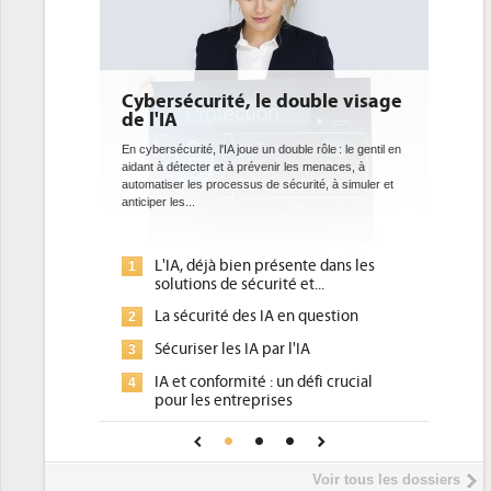
 le double visage
DEE: l'efficacité énergétique
bientôt une obligation pour les
datacenters
e un double rôle : le gentil en
révenir les menaces, à
Des datacenters plus durables et plus efficaces, c'est
s de sécurité, à simuler et
ce que recherchent les pouvoirs publics européens
avec la mise en oeuvre de la nouvelle Directive sur
l'efficacité...
n présente dans les
Qu'est-ce que la DEE (directive
1
curité et...
d'efficacité énergétique) ?
s IA en question
DEE, une pression administrative
2
pour les DSI à transformer...
A par l'IA
Un outillage et des services déjà en
3
é : un défi crucial
place pour répondre à...
prises
Phocea DC dans les cordes pour la
4
fiance pour une IA
DEE
Interview de Fabrice Coquio,
5
Voir tous les dossiers
président de Digital Realty...