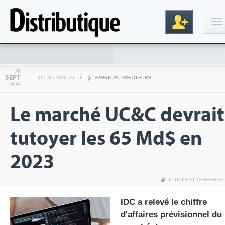
Connexion
28
SEPT
TOUTE L'ACTUALITÉ
FABRICANTS/EDITEURS
2023
Le marché UC&C devrait
tutoyer les 65 Md$ en
2023
Inscription
ETUDES ET CHIFFRES 
IDC a relevé le chiffre
d'affaires prévisionnel du