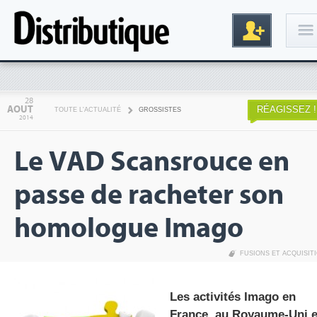
Connexion
28
AOUT
RÉAGISSEZ !
TOUTE L'ACTUALITÉ
GROSSISTES
2014
Le VAD Scansrouce en
passe de racheter son
homologue Imago
Inscription
FUSIONS ET ACQUISIT
Les activités Imago en
France, au Royaume-Uni e