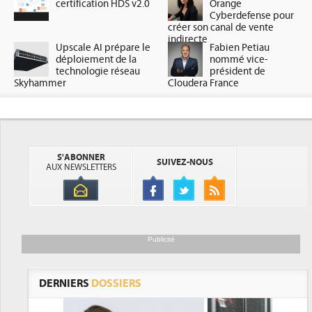
certification HDS v2.0
Orange
Cyberdefense pour
créer son canal de vente
indirecte
Upscale AI prépare le
Fabien Petiau
déploiement de la
nommé vice-
technologie réseau
président de
Skyhammer
Cloudera France
S'ABONNER
SUIVEZ-NOUS
AUX NEWSLETTERS
Publicité
DERNIERS
DOSSIERS