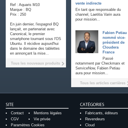
vente indirecte
Ref : Aquaris M10
Marque : BQ
En tant que responsable du
Prix : 250
channel, Laetitia Varin aura
pour mission...
En juin dernier, l'espagnol BQ
lançait, en partenariat avec
Fabien Petiau
Canonical, le premier
nommé vice-
smartphone tournant sous l'OS
président de
Ubuntu. Il récidive aujourd'hui
Cloudera
dans le domaine des tablettes
France
en annonçant la mise...
Passé
Tous les nouveaux produits
notamment par Checkmarx et
ServiceNow, Fabien Petiau
aura pour mission...
Tous les articles carrières
SITE
CATÉGORIES
Contact
Mentions légales
Fabricants, éditeurs
CGV
Vie privée
Revendeurs
Paramètres Cookies
Cloud