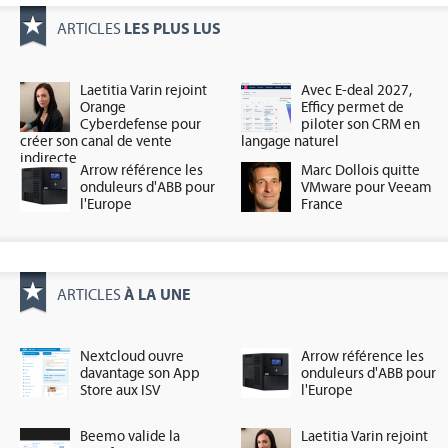
LES PLUS LUS
ARTICLES
Laetitia Varin rejoint
Avec E-deal 2027,
Orange
Efficy permet de
Cyberdefense pour
piloter son CRM en
créer son canal de vente
langage naturel
indirecte
Arrow référence les
Marc Dollois quitte
onduleurs d'ABB pour
VMware pour Veeam
l'Europe
France
À LA UNE
ARTICLES
Nextcloud ouvre
Arrow référence les
davantage son App
onduleurs d'ABB pour
Store aux ISV
l'Europe
Beemo valide la
Laetitia Varin rejoint