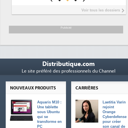
Interview de Fabrice Coquio,
5
Voir tous les dossiers
président de Digital Realty...
Trimestriels IBM : L'activité logicielle
6
soutient les...
Publicité
Distributique.com
Le site préféré des professionnels du Channel
NOUVEAUX PRODUITS
CARRIÈRES
Aquaris M10 :
Laetitia Varin
Une tablette
rejoint
sous Ubuntu
Orange
qui se
Cyberdefense
transforme en
pour créer
PC
son canal de