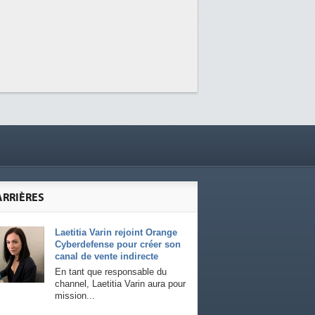
ARRIÈRES
Laetitia Varin rejoint Orange
Cyberdefense pour créer son
canal de vente indirecte
En tant que responsable du
channel, Laetitia Varin aura pour
mission...