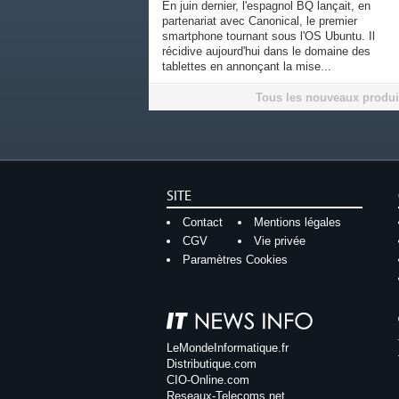
En juin dernier, l'espagnol BQ lançait, en
partenariat avec Canonical, le premier
smartphone tournant sous l'OS Ubuntu. Il
récidive aujourd'hui dans le domaine des
tablettes en annonçant la mise...
Tous les nouveaux produi
SITE
Contact
Mentions légales
CGV
Vie privée
Paramètres Cookies
LeMondeInformatique.fr
Distributique.com
CIO-Online.com
Reseaux-Telecoms.net