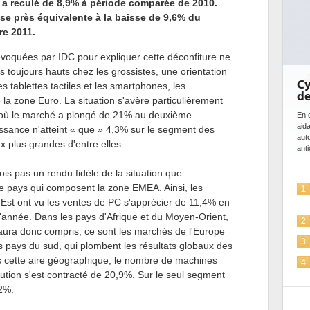
 a reculé de 8,9% à période comparée de 2010.
se près équivalente à la baisse de 9,6% du
re 2011.
s évoquées par IDC pour expliquer cette déconfiture ne
 toujours hauts chez les grossistes, une orientation
Cybersécurit
s tablettes tactiles et les smartphones, les
de l'IA
la zone Euro. La situation s'avère particulièrement
 où le marché a plongé de 21% au deuxième
En cybersécurité, l'IA 
aidant à détecter et 
issance n'atteint « que » 4,3% sur le segment des
automatiser les proce
x plus grandes d'entre elles.
anticiper les...
ois pas un rendu fidèle de la situation que
de pays qui composent la zone EMEA. Ainsi, les
L'IA, déjà b
1
solutions de 
'Est ont vu les ventes de PC s'apprécier de 11,4% en
l'année. Dans les pays d'Afrique et du Moyen-Orient,
La sécurité 
2
'aura donc compris, ce sont les marchés de l'Europe
Sécuriser les
3
s pays du sud, qui plombent les résultats globaux des
 cette aire géographique, le nombre de machines
IA et confor
4
pour les en
ution s'est contracté de 20,9%. Sur le seul segment
,2%.
Une IA de c
5
plus sûre ?