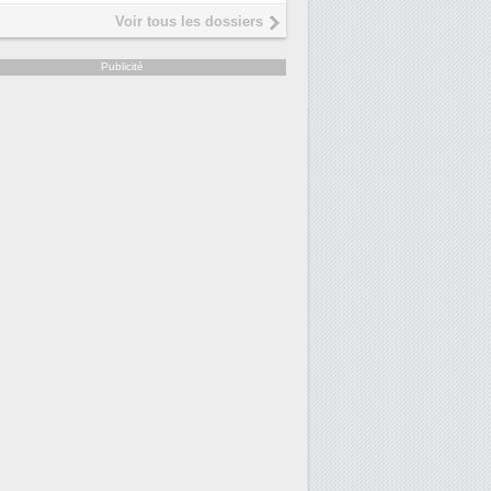
Interview de Fabrice Coquio,
5
Voir tous les dossiers
président de Digital Realty...
Trimestriels IBM : L'activité logicie
6
Publicité
soutient les...