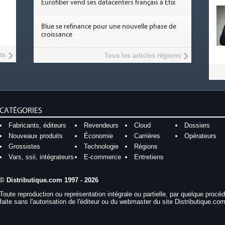
Eurofiber vend ses datacenters français à Etix
Blue se refinance pour une nouvelle phase de
croissance
ts
Tous les articles régions
CATÉGORIES
Fabricants, éditeurs
Revendeurs
Cloud
Dossiers
Nouveaux produits
Économie
Carrières
Opérateurs
Grossistes
Technologie
Régions
Vars, ssii, intégrateurs
E-commerce
Entretiens
© Distributique.com 1997 - 2026
Toute reproduction ou représentation intégrale ou partielle, par quelque procé
faite sans l'autorisation de l'éditeur ou du webmaster du site Distributique.com