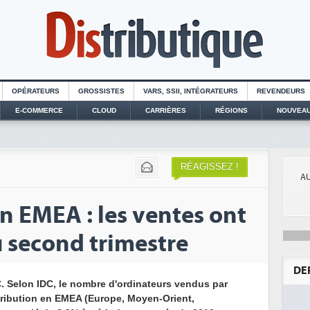
OPÉRATEURS
GROSSISTES
VARS, SSII, INTÉGRATEURS
REVENDEURS
E-COMMERCE
CLOUD
CARRIÈRES
RÉGIONS
NOUVEAU
RÉAGISSEZ !
AU
n EMEA : les ventes ont
u second trimestre
DE
. Selon IDC, le nombre d'ordinateurs vendus par
stribution en EMEA (Europe, Moyen-Orient,