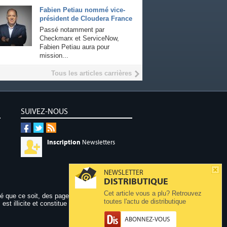
Fabien Petiau nommé vice-
président de Cloudera France
Passé notamment par
Checkmarx et ServiceNow,
Fabien Petiau aura pour
mission...
Tous les articles carrières
SUIVEZ-NOUS
Inscription
Newsletters
NEWSLETTER
DISTRIBUTIQUE
Cet article vous a plu? Retrouvez
dé que ce soit, des pages publiées sur ce site,
toutes l'actu de distributique
 est illicite et constitue une contrefaçon.
ABONNEZ-VOUS