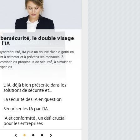
é, le double visage
DEE: l'efficacité énergétique
bientôt une obligation pour le
datacenters
joue un double rôle : le gentil en
à prévenir les menaces, à
Des datacenters plus durables et plus efficaces, c'
ssus de sécurité, à simuler et
ce que recherchent les pouvoirs publics européen
avec la mise en oeuvre de la nouvelle Directive sur
l'efficacité...
ien présente dans les
Qu'est-ce que la DEE (directive
1
sécurité et...
d'efficacité énergétique) ?
des IA en question
DEE, une pression administrative
2
pour les DSI à transformer...
 IA par l'IA
Un outillage et des services déjà e
3
mité : un défi crucial
place pour répondre à...
treprises
Phocea DC dans les cordes pour la
4
onfiance pour une IA
DEE