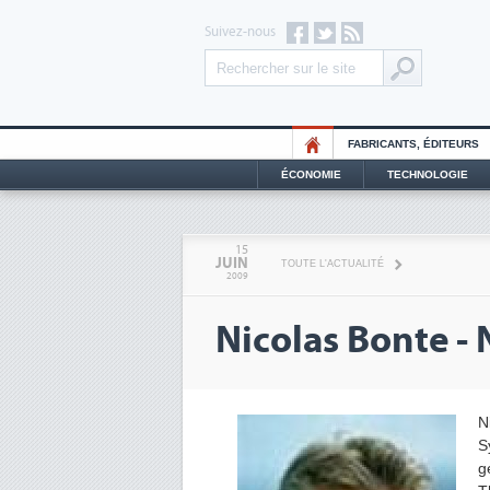
Suivez-nous
FABRICANTS, ÉDITEURS
ÉCONOMIE
TECHNOLOGIE
15
JUIN
TOUTE L'ACTUALITÉ
2009
Nicolas Bonte - 
N
S
g