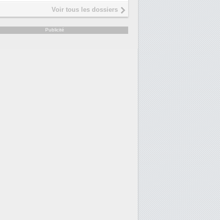
Interview de Fabrice Coquio,
5
Voir tous les dossiers
président de Digital Realty...
Trimestriels IBM : L'activité logi
6
Publicité
soutient les...