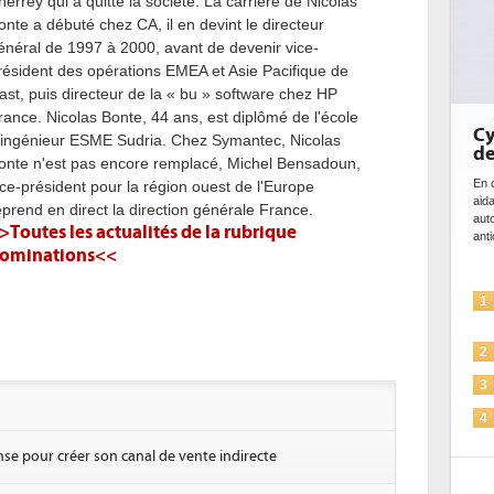
herrey qui a quitté la société. La carrière de Nicolas
onte a débuté chez CA, il en devint le directeur
énéral de 1997 à 2000, avant de devenir vice-
résident des opérations EMEA et Asie Pacifique de
ast, puis directeur de la « bu » software chez HP
rance. Nicolas Bonte, 44 ans, est diplômé de l'école
Cybersécur
'ingénieur ESME Sudria. Chez Symantec, Nicolas
de l'IA
onte n'est pas encore remplacé, Michel Bensadoun,
En cybersécurité, l
ice-président pour la région ouest de l'Europe
aidant à détecter
eprend en direct la direction générale France.
automatiser les p
>Toutes les actualités de la rubrique
anticiper les...
ominations<<
L'IA, déj
1
solutions
La sécuri
2
Sécuriser 
3
IA et con
4
pour les 
nse pour créer son canal de vente indirecte
Une IA d
5
plus sûre