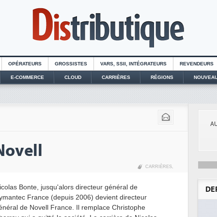
OPÉRATEURS
GROSSISTES
VARS, SSII, INTÉGRATEURS
REVENDEURS
E-COMMERCE
CLOUD
CARRIÈRES
RÉGIONS
NOUVEAU
AU
Novell
CARRIÈRES
,
icolas Bonte, jusqu'alors directeur général de
DE
ymantec France (depuis 2006) devient directeur
énéral de Novell France. Il remplace Christophe