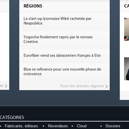
RÉGIONS
C
La start-up lyonnaise Wikit rachetée par
Nexpublica
Yogosha finalement repris par le rennais
Creative
Eurofiber vend ses datacenters français à Etix
Blue se refinance pour une nouvelle phase de
croissance
ts
Tous les articles régions
CATÉGORIES
Fabricants, éditeurs
Revendeurs
Cloud
Dossiers