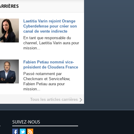
ARRIÈRES
Laetitia Varin rejoint Orange
Cyberdefense pour créer son
canal de vente indirecte
En tant que responsable du
channel, Laetitia Varin aura pour
mission...
Fabien Petiau nommé vice-
président de Cloudera France
Passé notamment par
Checkmarx et ServiceNow,
Fabien Petiau aura pour
mission...
Tous les articles carrières
SUIVEZ-NOUS