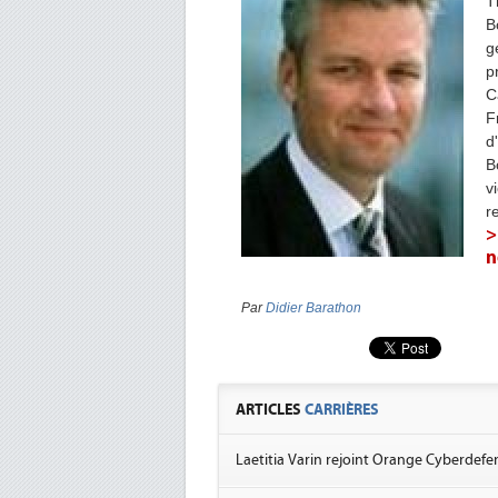
T
B
g
p
C
F
d
B
v
r
>
n
Par
Didier Barathon
ARTICLES
CARRIÈRES
Laetitia Varin rejoint Orange Cyberdefe