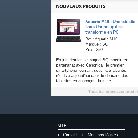
NOUVEAUX PRODUITS
Aquaris M10 : Une tablette
sous Ubuntu qui se
transforme en PC
Ref : Aquaris M10
Marque : BQ
Prix : 250
En juin dernier, l'espagnol BQ lançait, en
partenariat avec Canonical, le premier
smartphone tournant sous l'OS Ubuntu. Il
récidive aujourd'hui dans le domaine des
tablettes en annonçant la mise...
Tous les nouveaux produi
SITE
Contact
Mentions légales