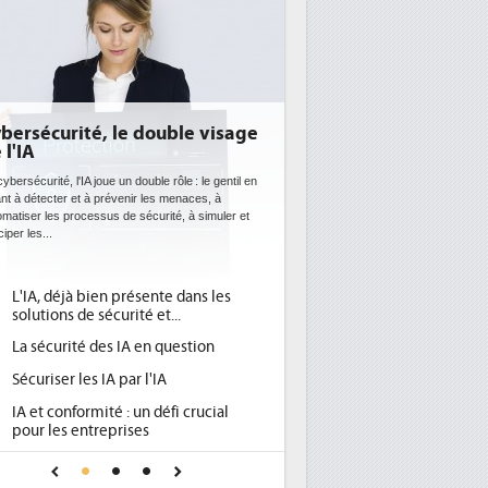
ité, le double visage
DEE: l'efficacité énergétiqu
bientôt une obligation pour 
datacenters
'IA joue un double rôle : le gentil en
 et à prévenir les menaces, à
Des datacenters plus durables et plus efficaces
rocessus de sécurité, à simuler et
ce que recherchent les pouvoirs publics europ
avec la mise en oeuvre de la nouvelle Directive
l'efficacité...
à bien présente dans les
Qu'est-ce que la DEE (directive
1
 de sécurité et...
d'efficacité énergétique) ?
té des IA en question
DEE, une pression administrativ
2
pour les DSI à transformer...
les IA par l'IA
Un outillage et des services déj
3
formité : un défi crucial
place pour répondre à...
entreprises
Phocea DC dans les cordes pour
4
e confiance pour une IA
DEE
 ?