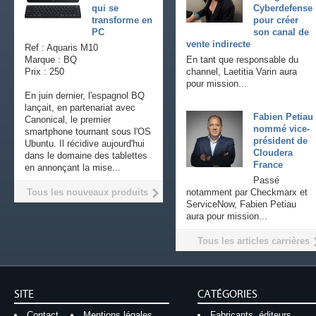
qui se
Cyberdefense
transforme en
pour créer
PC
son canal de
vente indirecte
Ref : Aquaris M10
Marque : BQ
En tant que responsable du
Prix : 250
channel, Laetitia Varin aura
pour mission...
En juin dernier, l'espagnol BQ
lançait, en partenariat avec
Fabien Petiau
Canonical, le premier
nommé vice-
smartphone tournant sous l'OS
président de
Ubuntu. Il récidive aujourd'hui
Cloudera
dans le domaine des tablettes
France
en annonçant la mise...
Passé
Tous les nouveaux produits
notamment par Checkmarx et
ServiceNow, Fabien Petiau
aura pour mission...
Tous les articles carrières
SITE
CATÉGORIES
Contact
Mentions légales
Fabricants, éditeurs