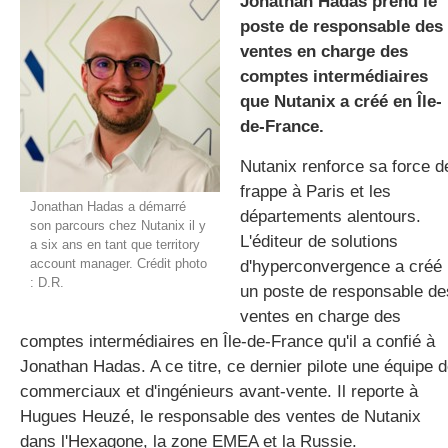
Jonathan Hadas prend le
poste de responsable des
ventes en charge des
gratuite
comptes intermédiaires
que Nutanix a créé en Île-
de-France.
Nutanix renforce sa force d
frappe à Paris et les
Jonathan Hadas a démarré
départements alentours.
son parcours chez Nutanix il y
L'éditeur de solutions
a six ans en tant que territory
account manager. Crédit photo
d'hyperconvergence a créé
: D.R.
un poste de responsable de
ventes en charge des
comptes intermédiaires en Île-de-France qu'il a confié à
Jonathan Hadas. A ce titre, ce dernier pilote une équipe 
commerciaux et d'ingénieurs avant-vente. Il reporte à
Hugues Heuzé, le responsable des ventes de Nutanix
dans l'Hexagone, la zone EMEA et la Russie.