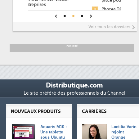
place pour répondre à...
Phocea DC dans les cordes pour la
4
une IA
DEE
Interview de Fabrice Coquio,
5
Voir tous les dossiers
président de Digital Realty...
Trimestriels IBM : L'activité logicielle
6
soutient les...
Publicité
Distributique.com
Le site préféré des professionnels du Channel
NOUVEAUX PRODUITS
CARRIÈRES
Aquaris M10 :
Laetitia Varin
Une tablette
rejoint
sous Ubuntu
Orange