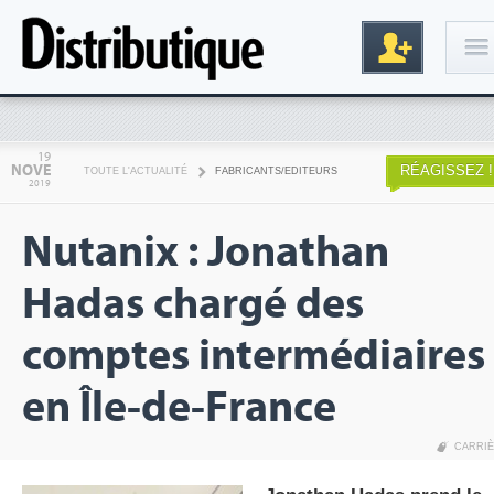
Connexion
19
NOVE
RÉAGISSEZ !
TOUTE L'ACTUALITÉ
FABRICANTS/EDITEURS
2019
Nutanix : Jonathan
Hadas chargé des
comptes intermédiaires
Inscription
en Île-de-France
CARRI