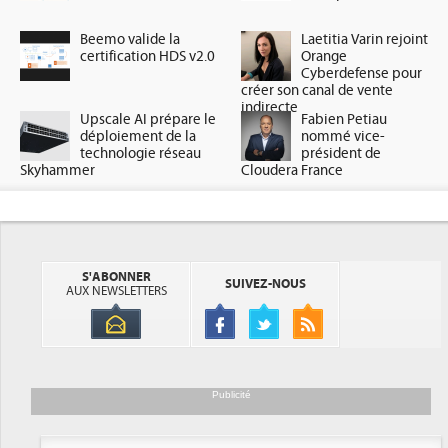
Beemo valide la
Laetitia Varin rejoint
certification HDS v2.0
Orange
Cyberdefense pour
créer son canal de vente
indirecte
Upscale AI prépare le
Fabien Petiau
déploiement de la
nommé vice-
technologie réseau
président de
Skyhammer
Cloudera France
S'ABONNER
SUIVEZ-NOUS
AUX NEWSLETTERS
Publicité