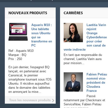
NOUVEAUX PRODUITS
CARRIÈRES
Aquaris M10 :
Laetitia Varin
Une tablette
rejoint
sous Ubuntu
Orange
qui se
Cyberdefense
transforme en
pour créer
PC
son canal de
vente indirecte
Ref : Aquaris M10
Marque : BQ
En tant que responsable du
Prix : 250
channel, Laetitia Varin aura
pour mission...
En juin dernier, l'espagnol BQ
lançait, en partenariat avec
Fabien Petiau
Canonical, le premier
nommé vice-
smartphone tournant sous l'OS
président de
Ubuntu. Il récidive aujourd'hui
Cloudera
dans le domaine des tablettes
France
en annonçant la mise...
Passé
Tous les nouveaux produits
notamment par Checkmarx et
ServiceNow, Fabien Petiau