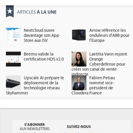
À LA UNE
ARTICLES
Nextcloud ouvre
Arrow référence les
davantage son App
onduleurs d'ABB pour
Store aux ISV
l'Europe
Beemo valide la
Laetitia Varin rejoint
certification HDS v2.0
Orange
Cyberdefense pour
créer son canal de vente
indirecte
Upscale AI prépare le
Fabien Petiau
déploiement de la
nommé vice-
technologie réseau
président de
Skyhammer
Cloudera France
S'ABONNER
SUIVEZ-NOUS
AUX NEWSLETTERS