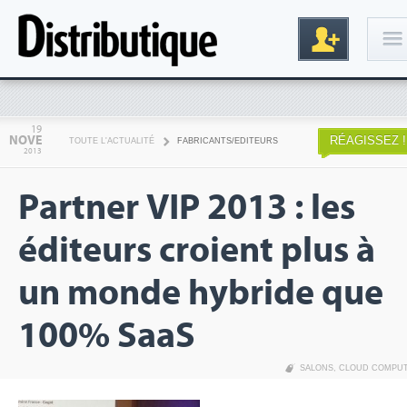
Connexion
19
NOVE
RÉAGISSEZ !
TOUTE L'ACTUALITÉ
FABRICANTS/EDITEURS
2013
Partner VIP 2013 : les
éditeurs croient plus à
un monde hybride que
Inscription
100% SaaS
SALONS
,
CLOUD COMPU