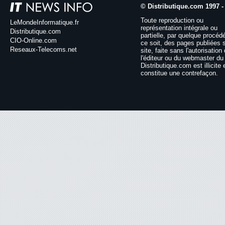
© Distributique.com 1997 -
Toute reproduction ou
LeMondeInformatique.fr
représentation intégrale ou
Distributique.com
partielle, par quelque procéd
CIO-Online.com
ce soit, des pages publiées 
Reseaux-Telecoms.net
site, faite sans l'autorisation
l'éditeur ou du webmaster du 
Distributique.com est illicite 
constitue une contrefaçon.