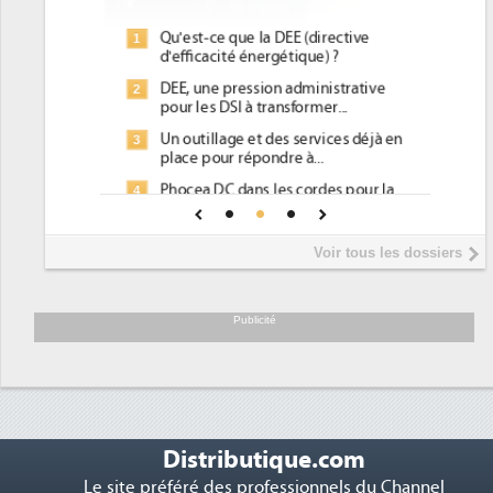
Qu'est-ce que la DEE (directive
1
d'efficacité énergétique) ?
DEE, une pression administrative
2
pour les DSI à transformer...
Un outillage et des services déjà en
3
place pour répondre à...
Phocea DC dans les cordes pour la
4
DEE
Interview de Fabrice Coquio,
5
Voir tous les dossiers
président de Digital Realty...
Trimestriels IBM : L'activité logicielle
6
soutient les...
Publicité
Distributique.com
Le site préféré des professionnels du Channel