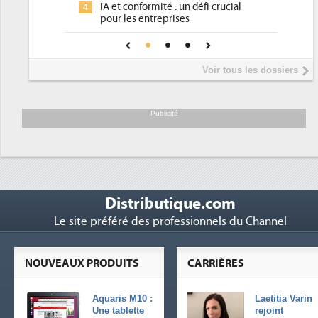
fi crucial
place pour répondre à...
Phocea DC dans les cordes pour la
4
our une IA
DEE
Interview de Fabrice Coquio,
5
Voir tous les dossiers
président de Digital Realty...
Trimestriels IBM : L'activité logicielle
6
soutient les...
Publicité
Distributique.com
Le site préféré des professionnels du Channel
NOUVEAUX PRODUITS
CARRIÈRES
Aquaris M10 :
Laetitia Varin
Une tablette
rejoint