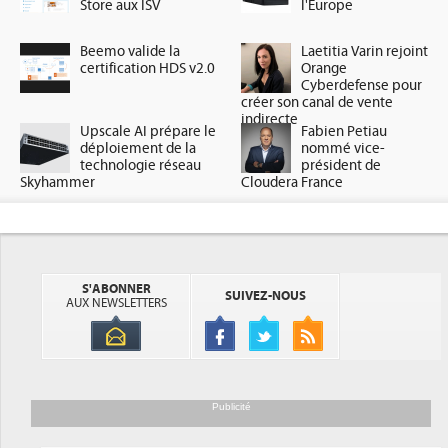
Store aux ISV
l'Europe
Beemo valide la
Laetitia Varin rejoint
certification HDS v2.0
Orange
Cyberdefense pour
créer son canal de vente
indirecte
Upscale AI prépare le
Fabien Petiau
déploiement de la
nommé vice-
technologie réseau
président de
Skyhammer
Cloudera France
S'ABONNER
SUIVEZ-NOUS
AUX NEWSLETTERS
Publicité