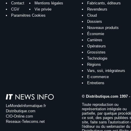
Contact
Mentions légales
Fabricants, éditeurs
CGV
Vie privée
Revendeurs
Paramètres Cookies
Cloud
Dossiers
Nouveaux produits
Économie
Carrières
Opérateurs
Grossistes
Technologie
Régions
Vars, ssii, intégrateurs
E-commerce
Entretiens
© Distributique.com 1997 -
Toute reproduction ou
LeMondeInformatique.fr
représentation intégrale ou
Distributique.com
partielle, par quelque procéd
CIO-Online.com
ce soit, des pages publiées 
Reseaux-Telecoms.net
site, faite sans l'autorisation
l'éditeur ou du webmaster du 
Distributique.com est illicite 