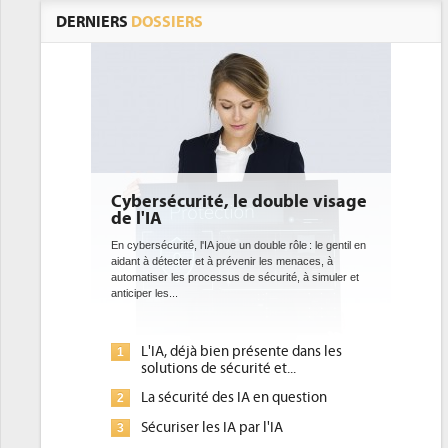
DERNIERS
DOSSIERS
uble visage
DEE: l'efficacité énergétique
bientôt une obligation pour les
datacenters
rôle : le gentil en
 menaces, à
Des datacenters plus durables et plus efficaces, c'est
té, à simuler et
ce que recherchent les pouvoirs publics européens
avec la mise en oeuvre de la nouvelle Directive sur
l'efficacité...
e dans les
Qu'est-ce que la DEE (directive
1
...
d'efficacité énergétique) ?
question
DEE, une pression administrative
2
pour les DSI à transformer...
A
Un outillage et des services déjà en
3