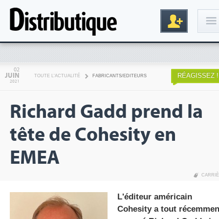
Connexion
02
JUIN
RÉAGISSEZ !
TOUTE L'ACTUALITÉ
FABRICANTS/EDITEURS
2021
Richard Gadd prend la
tête de Cohesity en
EMEA
Inscription
CARRI
L'éditeur américain
Cohesity a tout récemmen