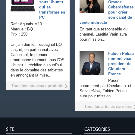
sous Ubuntu
Orange
qui se
Cyberdefense
transforme en
pour créer
PC
son canal de
vente indirecte
Ref : Aquaris M10
Marque : BQ
En tant que responsable du
Prix : 250
channel, Laetitia Varin aura
pour mission...
En juin dernier, l'espagnol BQ
lançait, en partenariat avec
Fabien Petiau
Canonical, le premier
nommé vice-
smartphone tournant sous l'OS
président de
Ubuntu. Il récidive aujourd'hui
Cloudera
dans le domaine des tablettes
France
en annonçant la mise...
Passé
Tous les nouveaux produits
notamment par Checkmarx et
ServiceNow, Fabien Petiau
aura pour mission...
Tous les articles carrières
SITE
CATÉGORIES