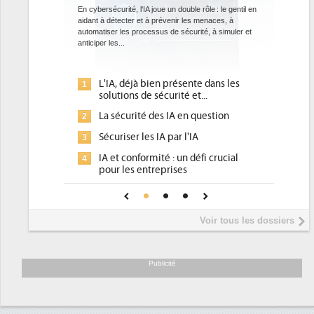
datacenters
e un double rôle : le gentil en
révenir les menaces, à
Des datacenters plus durables et plus efficaces, c'est
s de sécurité, à simuler et
ce que recherchent les pouvoirs publics européens
avec la mise en oeuvre de la nouvelle Directive sur
l'efficacité...
n présente dans les
Qu'est-ce que la DEE (directive
1
curité et...
d'efficacité énergétique) ?
s IA en question
DEE, une pression administrative
2
pour les DSI à transformer...
A par l'IA
Un outillage et des services déjà en
3
é : un défi crucial
place pour répondre à...
prises
Phocea DC dans les cordes pour la
4
fiance pour une IA
DEE
Interview de Fabrice Coquio,
5
Voir tous les dossiers
président de Digital Realty...
Trimestriels IBM : L'activité logicielle
6
soutient les...
Publicité