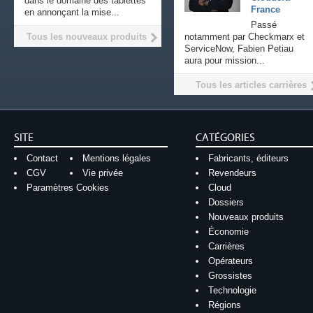
dans le domaine des tablettes
France
en annonçant la mise...
Passé
Tous les nouveaux produits
notamment par Checkmarx et
ServiceNow, Fabien Petiau
aura pour mission...
Tous les articles carrières
SITE
CATÉGORIES
Contact
Mentions légales
Fabricants, éditeurs
CGV
Vie privée
Revendeurs
Paramètres Cookies
Cloud
Dossiers
Nouveaux produits
Économie
Carrières
Opérateurs
Grossistes
Technologie
Régions