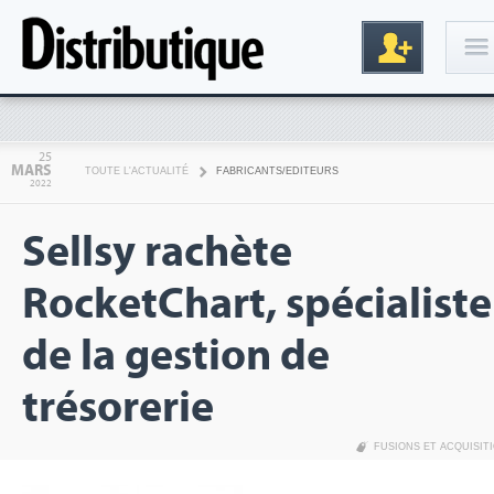
Connexion
25
MARS
TOUTE L'ACTUALITÉ
FABRICANTS/EDITEURS
2022
Sellsy rachète
RocketChart, spécialiste
de la gestion de
Inscription
trésorerie
FUSIONS ET ACQUISIT