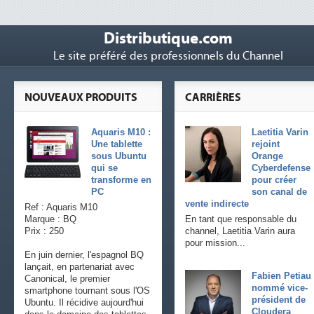
Distributique.com
Le site préféré des professionnels du Channel
NOUVEAUX PRODUITS
CARRIÈRES
Aquaris M10 :
Laetitia Varin
Une tablette
rejoint
sous Ubuntu
Orange
qui se
Cyberdefense
transforme en
pour créer
PC
son canal de
vente indirecte
Ref : Aquaris M10
Marque : BQ
En tant que responsable du
Prix : 250
channel, Laetitia Varin aura
pour mission...
En juin dernier, l'espagnol BQ
lançait, en partenariat avec
Fabien Petiau
Canonical, le premier
nommé vice-
smartphone tournant sous l'OS
président de
Ubuntu. Il récidive aujourd'hui
Cloudera