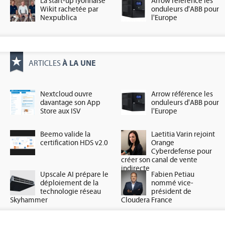
La start-up lyonnaise
Arrow référence les
Wikit rachetée par
onduleurs d'ABB pour
Nexpublica
l'Europe
À LA UNE
ARTICLES
Nextcloud ouvre
Arrow référence les
davantage son App
onduleurs d'ABB pour
Store aux ISV
l'Europe
Beemo valide la
Laetitia Varin rejoint
certification HDS v2.0
Orange
Cyberdefense pour
créer son canal de vente
indirecte
Upscale AI prépare le
Fabien Petiau
déploiement de la
nommé vice-
technologie réseau
président de
Skyhammer
Cloudera France