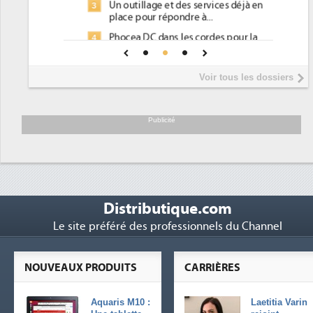
Un outillage et des services déjà en
3
place pour répondre à...
Phocea DC dans les cordes pour la
4
DEE
Interview de Fabrice Coquio,
5
Voir tous les dossiers
président de Digital Realty...
Trimestriels IBM : L'activité logicielle
6
soutient les...
Publicité
Distributique.com
Le site préféré des professionnels du Channel
NOUVEAUX PRODUITS
CARRIÈRES
Aquaris M10 :
Laetitia Varin