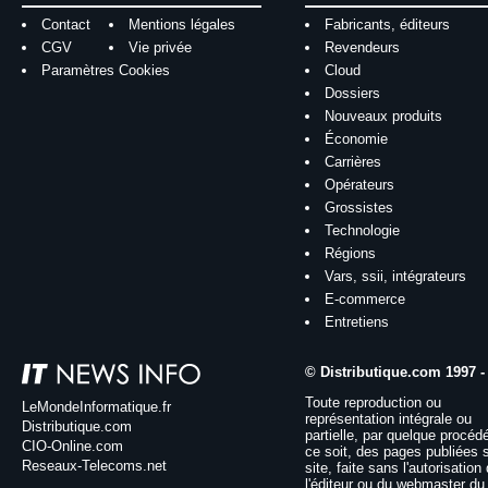
Contact
Mentions légales
Fabricants, éditeurs
CGV
Vie privée
Revendeurs
Paramètres Cookies
Cloud
Dossiers
Nouveaux produits
Économie
Carrières
Opérateurs
Grossistes
Technologie
Régions
Vars, ssii, intégrateurs
E-commerce
Entretiens
© Distributique.com 1997 -
Toute reproduction ou
LeMondeInformatique.fr
représentation intégrale ou
Distributique.com
partielle, par quelque procéd
CIO-Online.com
ce soit, des pages publiées 
Reseaux-Telecoms.net
site, faite sans l'autorisation
l'éditeur ou du webmaster du 