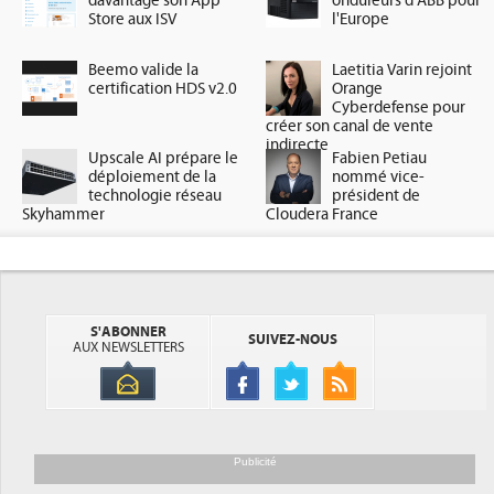
davantage son App
onduleurs d'ABB pour
Store aux ISV
l'Europe
Beemo valide la
Laetitia Varin rejoint
certification HDS v2.0
Orange
Cyberdefense pour
créer son canal de vente
indirecte
Upscale AI prépare le
Fabien Petiau
déploiement de la
nommé vice-
technologie réseau
président de
Skyhammer
Cloudera France
S'ABONNER
SUIVEZ-NOUS
AUX NEWSLETTERS
Publicité