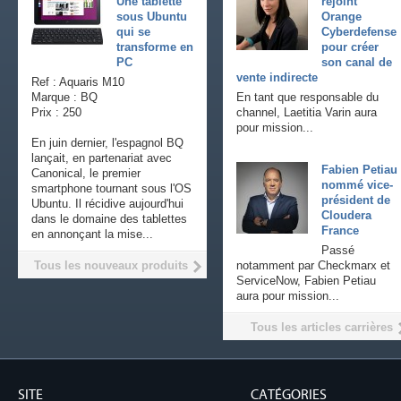
Une tablette
rejoint
sous Ubuntu
Orange
qui se
Cyberdefense
transforme en
pour créer
PC
son canal de
vente indirecte
Ref : Aquaris M10
Marque : BQ
En tant que responsable du
Prix : 250
channel, Laetitia Varin aura
pour mission...
En juin dernier, l'espagnol BQ
lançait, en partenariat avec
Fabien Petiau
Canonical, le premier
nommé vice-
smartphone tournant sous l'OS
président de
Ubuntu. Il récidive aujourd'hui
Cloudera
dans le domaine des tablettes
France
en annonçant la mise...
Passé
Tous les nouveaux produits
notamment par Checkmarx et
ServiceNow, Fabien Petiau
aura pour mission...
Tous les articles carrières
SITE
CATÉGORIES