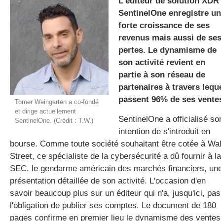
L'éditeur de solution XDR
SentinelOne enregistre u
forte croissance de ses
gratuite
revenus mais aussi de se
pertes. Le dynamisme de
son activité revient en
partie à son réseau de
partenaires à travers lequ
passent 96% de ses vente
Tomer Weingarten a co-fondé
et dirige actuellement
SentinelOne a officialisé so
SentinelOne. (Crédit : T.W.)
intention de s'introduit en
bourse. Comme toute société souhaitant être cotée à Wal
Street, ce spécialiste de la cybersécurité a dû fournir à la
SEC, le gendarme américain des marchés financiers, un
présentation détaillée de son activité. L'occasion d'en
savoir beaucoup plus sur un éditeur qui n'a, jusqu'ici, pas
l'obligation de publier ses comptes. Le document de 180
pages confirme en premier lieu le dynamisme des ventes