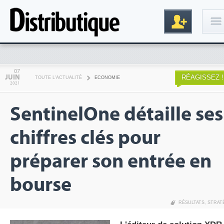
Connexion
07
JUIN
RÉAGISSEZ !
TOUTE L'ACTUALITÉ
ECONOMIE
2021
SentinelOne détaille ses
chiffres clés pour
préparer son entrée en
Inscription
bourse
RÉSULTATS
,
STRAT