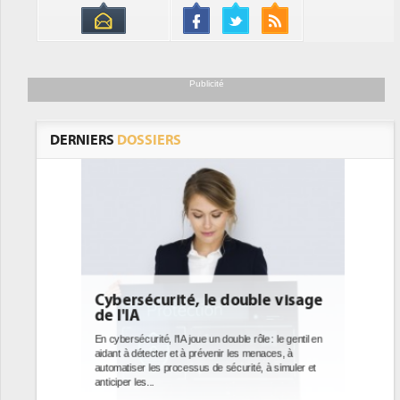
Publicité
DERNIERS
DOSSIERS
le visage
DEE: l'efficacité énergétique
bientôt une obligation pour les
datacenters
le : le gentil en
enaces, à
Des datacenters plus durables et plus efficaces, c'est
, à simuler et
ce que recherchent les pouvoirs publics européens
avec la mise en oeuvre de la nouvelle Directive sur
l'efficacité...