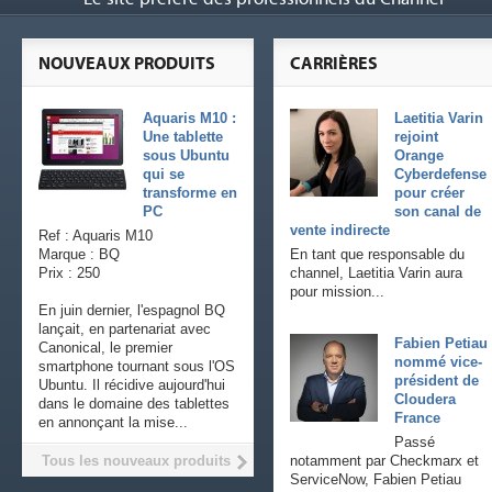
NOUVEAUX PRODUITS
CARRIÈRES
Aquaris M10 :
Laetitia Varin
Une tablette
rejoint
sous Ubuntu
Orange
qui se
Cyberdefense
transforme en
pour créer
PC
son canal de
vente indirecte
Ref : Aquaris M10
Marque : BQ
En tant que responsable du
Prix : 250
channel, Laetitia Varin aura
pour mission...
En juin dernier, l'espagnol BQ
lançait, en partenariat avec
Fabien Petiau
Canonical, le premier
nommé vice-
smartphone tournant sous l'OS
président de
Ubuntu. Il récidive aujourd'hui
Cloudera
dans le domaine des tablettes
France
en annonçant la mise...
Passé
Tous les nouveaux produits
notamment par Checkmarx et
ServiceNow, Fabien Petiau