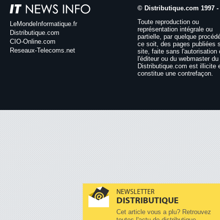
© Distributique.com 1997 -
Toute reproduction ou
LeMondeInformatique.fr
représentation intégrale ou
Distributique.com
partielle, par quelque procéd
CIO-Online.com
ce soit, des pages publiées 
Reseaux-Telecoms.net
site, faite sans l'autorisation
l'éditeur ou du webmaster du 
Distributique.com est illicite 
constitue une contrefaçon.
NEWSLETTER
DISTRIBUTIQUE
Cet article vous a plu? Retrouvez
toutes l'actu de distributique