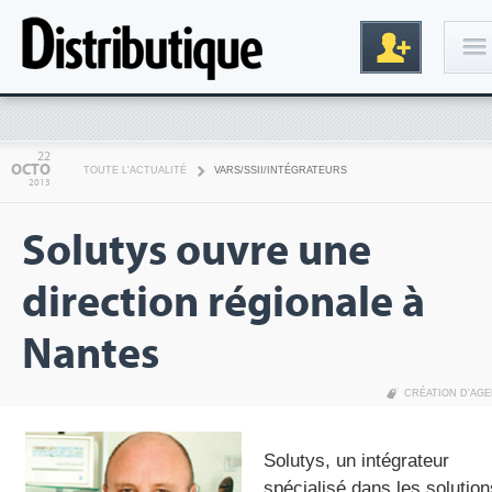
Connexion
22
OCTO
TOUTE L'ACTUALITÉ
VARS/SSII/INTÉGRATEURS
2013
Solutys ouvre une
direction régionale à
Nantes
Inscription
CRÉATION D'AG
Solutys, un intégrateur
spécialisé dans les solution