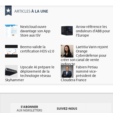
À LA UNE
ARTICLES
Nextcloud ouvre
Arrow référence les
davantage son App
onduleurs d'ABB pour
Store aux ISV
l'Europe
Beemo valide la
Laetitia Varin rejoint
certification HDS v2.0
Orange
Cyberdefense pour
créer son canal de vente
indirecte
Upscale AI prépare le
Fabien Petiau
déploiement de la
nommé vice-
technologie réseau
président de
Skyhammer
Cloudera France
S'ABONNER
SUIVEZ-NOUS
AUX NEWSLETTERS