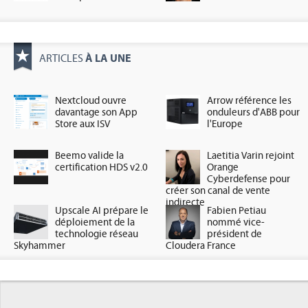
À LA UNE
ARTICLES
Nextcloud ouvre
Arrow référence les
davantage son App
onduleurs d'ABB pour
Store aux ISV
l'Europe
Beemo valide la
Laetitia Varin rejoint
certification HDS v2.0
Orange
Cyberdefense pour
créer son canal de vente
indirecte
Upscale AI prépare le
Fabien Petiau
déploiement de la
nommé vice-
technologie réseau
président de
Skyhammer
Cloudera France