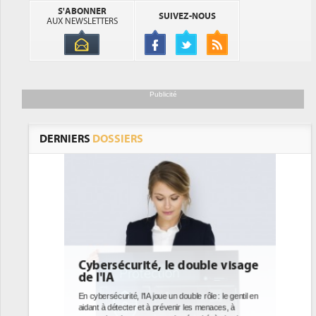
S'ABONNER
SUIVEZ-NOUS
AUX NEWSLETTERS
Publicité
DERNIERS
DOSSIERS
ble visage
DEE: l'efficacité énergétique
bientôt une obligation pour les
datacenters
ôle : le gentil en
menaces, à
Des datacenters plus durables et plus efficaces, c'est