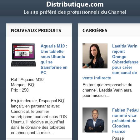
Distributique.com
Le site préféré des professionnels du Channel
NOUVEAUX PRODUITS
CARRIÈRES
Aquaris M10 :
Laetitia Varin
Une tablette
rejoint
sous Ubuntu
Orange
qui se
Cyberdefense
transforme en
pour créer
PC
son canal de
vente indirecte
Ref : Aquaris M10
Marque : BQ
En tant que responsable du
Prix : 250
channel, Laetitia Varin aura
pour mission...
En juin dernier, l'espagnol BQ
lançait, en partenariat avec
Fabien Petiau
Canonical, le premier
nommé vice-
smartphone tournant sous l'OS
président de
Ubuntu. Il récidive aujourd'hui
Cloudera
dans le domaine des tablettes
France
en annonçant la mise...
Passé