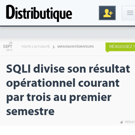
Connexion
26
SEPT
RÉAGISSEZ !
TOUTE L'ACTUALITÉ
VARS/SSII/INTÉGRATEURS
2014
SQLI divise son résultat
opérationnel courant
par trois au premier
Inscription
semestre
RÉSUL