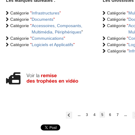
Les Marques lauréates :
Les Grossistes 
Catégorie
"
Infrastructures
"
Catégorie
"
Mul
Catégorie
"
Documents
"
Catégorie
"
Do
Catégorie
"
Accessoires, Composants,
Catégorie
"
Acc
Multimédia, Périphériques
"
Mul
Catégorie
"
Communications
"
Catégorie
"
Co
Catégorie
"
Logiciels et Applicatifs
"
Catégorie
"
Log
Catégorie
"
Inf
...
3
4
5
6
7
...