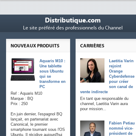
Distributique.com
Le site préféré des professionnels du Channel
NOUVEAUX PRODUITS
CARRIÈRES
Aquaris M10 :
Laetitia Varin
Une tablette
rejoint
sous Ubuntu
Orange
qui se
Cyberdefense
transforme en
pour créer
PC
son canal de
vente indirecte
Ref : Aquaris M10
Marque : BQ
En tant que responsable du
Prix : 250
channel, Laetitia Varin aura
pour mission...
En juin dernier, l'espagnol BQ
lançait, en partenariat avec
Fabien Petiau
Canonical, le premier
nommé vice-
smartphone tournant sous l'OS
président de
Ubuntu. Il récidive aujourd'hui