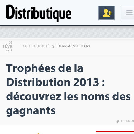
Connexion
08
FÉVR
TOUTE L'ACTUALITÉ
FABRICANTS/EDITEURS
2013
Trophées de la
Distribution 2013 :
découvrez les noms des
Inscription
gagnants
IT PART