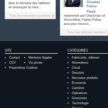
Cloudera
dans le domaine des tablettes
France
en annonçant la mise...
Passé
Tous les nouveaux produits
notamment par Checkmarx et
ServiceNow, Fabien Petiau
aura pour mission...
Tous les articles carrières
SITE
CATÉGORIES
Contact
Mentions légales
Fabricants, éditeurs
CGV
Vie privée
Revendeurs
Paramètres Cookies
Cloud
Dossiers
Nouveaux produits
Économie
Carrières
Opérateurs
Grossistes
Technologie