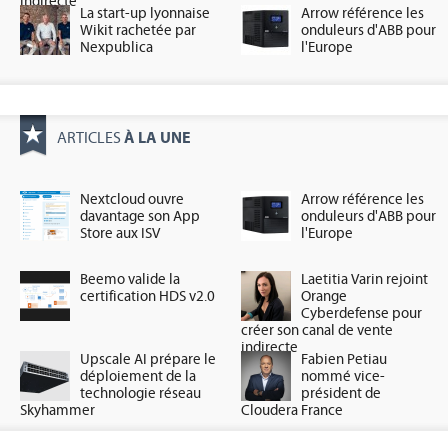
indirecte
La start-up lyonnaise
Arrow référence les
Wikit rachetée par
onduleurs d'ABB pour
Nexpublica
l'Europe
À LA UNE
ARTICLES
Nextcloud ouvre
Arrow référence les
davantage son App
onduleurs d'ABB pour
Store aux ISV
l'Europe
Beemo valide la
Laetitia Varin rejoint
certification HDS v2.0
Orange
Cyberdefense pour
créer son canal de vente
indirecte
Upscale AI prépare le
Fabien Petiau
déploiement de la
nommé vice-
technologie réseau
président de
Skyhammer
Cloudera France