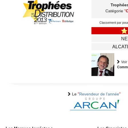
Trophée
Catégorie
"
gratuite
Classement par pou
NE
ALCAT
Voir
Commu
Le
"
Revendeur de l'année
"