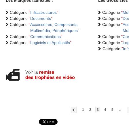
Les Marques lauréates :
Les Grossistes 
Catégorie
"
Infrastructures
"
Catégorie
"
Mul
Catégorie
"
Documents
"
Catégorie
"
Do
Catégorie
"
Accessoires, Composants,
Catégorie
"
Acc
Multimédia, Périphériques
"
Mul
Catégorie
"
Communications
"
Catégorie
"
Co
Catégorie
"
Logiciels et Applicatifs
"
Catégorie
"
Log
Catégorie
"
Inf
1
2
3
4
5
...