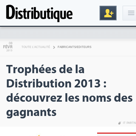
Connexion
08
FÉVR
TOUTE L'ACTUALITÉ
FABRICANTS/EDITEURS
2013
Trophées de la
Distribution 2013 :
découvrez les noms des
Inscription
gagnants
IT PART