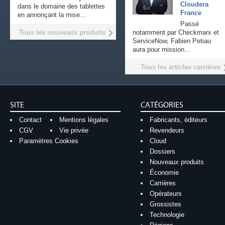
Cloudera
dans le domaine des tablettes
France
en annonçant la mise...
Passé
Tous les nouveaux produits
notamment par Checkmarx et
ServiceNow, Fabien Petiau
aura pour mission...
Tous les articles carrières
SITE
CATÉGORIES
Contact
Mentions légales
Fabricants, éditeurs
CGV
Vie privée
Revendeurs
Paramètres Cookies
Cloud
Dossiers
Nouveaux produits
Économie
Carrières
Opérateurs
Grossistes
Technologie