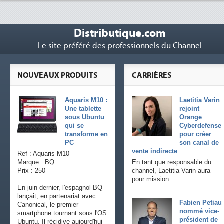
Distributique.com
Le site préféré des professionnels du Channel
NOUVEAUX PRODUITS
CARRIÈRES
Aquaris M10 :
Laetitia Varin
Une tablette
rejoint
sous Ubuntu
Orange
qui se
Cyberdefense
transforme en
pour créer
PC
son canal de
vente indirecte
Ref : Aquaris M10
Marque : BQ
En tant que responsable du
Prix : 250
channel, Laetitia Varin aura
pour mission...
En juin dernier, l'espagnol BQ
lançait, en partenariat avec
Fabien Petiau
Canonical, le premier
nommé vice-
smartphone tournant sous l'OS
président de
Ubuntu. Il récidive aujourd'hui