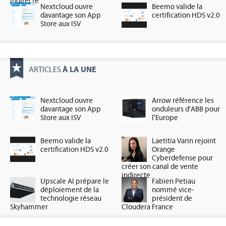
indirecte
Nextcloud ouvre
Beemo valide la
davantage son App
certification HDS v2.0
Store aux ISV
À LA UNE
ARTICLES
Nextcloud ouvre
Arrow référence les
davantage son App
onduleurs d'ABB pour
Store aux ISV
l'Europe
Beemo valide la
Laetitia Varin rejoint
certification HDS v2.0
Orange
Cyberdefense pour
créer son canal de vente
indirecte
Upscale AI prépare le
Fabien Petiau
déploiement de la
nommé vice-
technologie réseau
président de
Skyhammer
Cloudera France