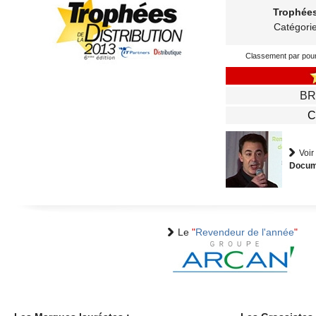
Trophée
Catégori
gratuite
Classement par pou
BR
C
Voir
Docum
Le
"
Revendeur de l'année
"