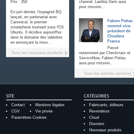
Prix : 250
channel, Laetitia Varin aura
pour mission...
En juin dernier, l'espagnol BQ
lançait, en partenariat avec
Fabien Petiau
Canonical, le premier
nommé vice-
smartphone tournant sous l'OS
président de
Ubuntu. Il récidive aujourd'hui
Cloudera
dans le domaine des tablettes
France
en annonçant la mise...
Passé
Tous les nouveaux produits
notamment par Checkmarx et
ServiceNow, Fabien Petiau
aura pour mission...
Tous les articles carrières
SITE
CATÉGORIES
Contact
Mentions légales
Fabricants, éditeurs
CGV
Vie privée
Revendeurs
Paramètres Cookies
Cloud
Dossiers
Nouveaux produits