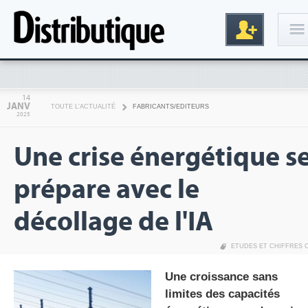
Connexion
14
JANV
TOUTE L'ACTUALITÉ
FABRICANTS/EDITEURS
2025
Une crise énergétique s
prépare avec le
décollage de l'IA
Inscription
ETUDES ET CHIFFRES 
Une croissance sans
limites des capacités