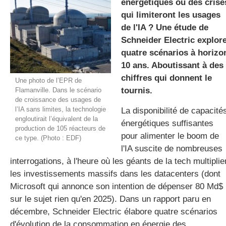
énergétiques ou des crise
qui limiteront les usages
de l'IA ? Une étude de
gratuite
Schneider Electric explor
quatre scénarios à horizo
10 ans. Aboutissant à des
chiffres qui donnent le
Une photo de l’EPR de
tournis.
Flamanville. Dans le scénario
de croissance des usages de
l’IA sans limites, la technologie
La disponibilité de capacité
engloutirait l’équivalent de la
énergétiques suffisantes
production de 105 réacteurs de
pour alimenter le boom de
ce type. (Photo : EDF)
l'IA suscite de nombreuses
interrogations, à l'heure où les géants de la tech multiplie
les investissements massifs dans les datacenters (dont
Microsoft qui annonce son intention de dépenser 80 Md$
sur le sujet rien qu'en 2025). Dans un rapport paru en
décembre, Schneider Electric élabore quatre scénarios
d'évolution de la consommation en énergie des