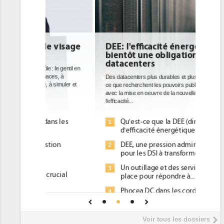
DEE: l'efficacité énergétique
bientôt une obligation pour les
datacenters
Des datacenters plus durables et plus efficaces, c'est
ce que recherchent les pouvoirs publics européens
avec la mise en oeuvre de la nouvelle Directive sur
l'efficacité...
Qu'est-ce que la DEE (directive
1
d'efficacité énergétique) ?
DEE, une pression administrative
2
pour les DSI à transformer...
Un outillage et des services déjà en
3
place pour répondre à...
Phocea DC dans les cordes pour la
4
DEE
Interview de Fabrice Coquio,
5
Voir tous les dossiers
président de Digital Realty...