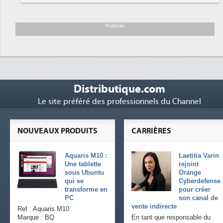
Trimestriels IBM : L'activité logicielle
6
soutient les...
Publicité
Distributique.com
Le site préféré des professionnels du Channel
NOUVEAUX PRODUITS
CARRIÈRES
Aquaris M10 :
Laetitia Varin
Une tablette
rejoint
sous Ubuntu
Orange
qui se
Cyberdefense
transforme en
pour créer
PC
son canal de
vente indirecte
Ref : Aquaris M10
Marque : BQ
En tant que responsable du