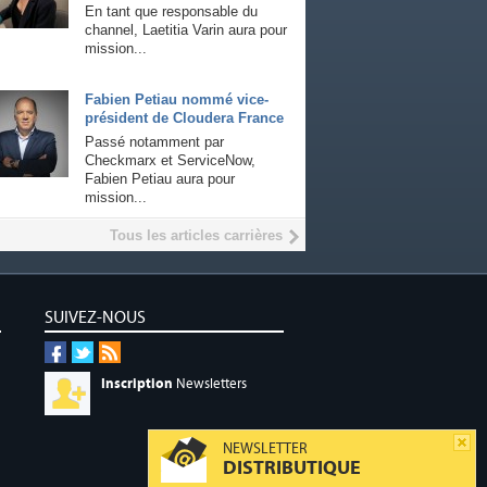
En tant que responsable du
channel, Laetitia Varin aura pour
mission...
Fabien Petiau nommé vice-
président de Cloudera France
Passé notamment par
Checkmarx et ServiceNow,
Fabien Petiau aura pour
mission...
Tous les articles carrières
SUIVEZ-NOUS
Inscription
Newsletters
NEWSLETTER
DISTRIBUTIQUE