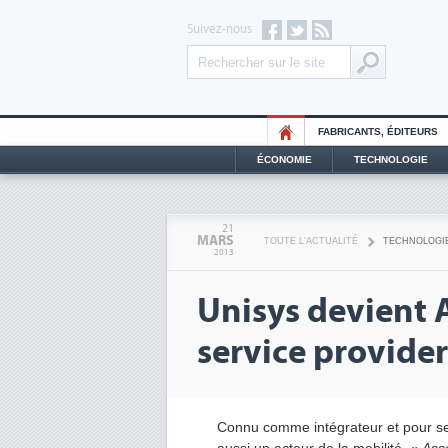
Suivez-nous
FABRICANTS, ÉDITEURS
ÉCONOMIE
TECHNOLOGIE
21
MARS
TOUTE L'ACTUALITÉ
TECHNOLOGI
2013
Unisys devient 
service provider
Connu comme intégrateur et pour ses