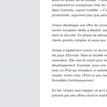
aussi un acteur de la mobilité. «
Asse
s'implantent en entreprises chez le
Alain Colombo, expert mobilité. «
C'
productivité, argument plus que jama
Unisys développe une offre de cons
centre européen dédié à Madrid, san
dans la sécurité. En phase de démarr
clients grands comptes et aussi aux
Unisys a également conclu un accord
dix pays d'Europe. Mais la société ne
revendeur. Elle met en avant pour la
développement. Exemple, pour une 
avec un iPod qui remplace un pistolet
souple, moins cher, l'iPod un peu du
formalités d'embarquement.
En fait, Unisys veut intégrer ce qu'il
présent par ses offres cloud et main