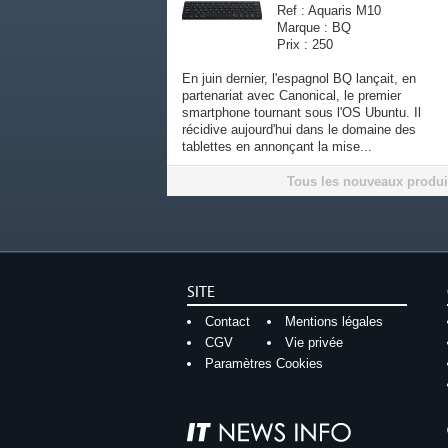
Ref : Aquaris M10
Marque : BQ
Prix : 250
En juin dernier, l'espagnol BQ lançait, en
partenariat avec Canonical, le premier
smartphone tournant sous l'OS Ubuntu. Il
récidive aujourd'hui dans le domaine des
tablettes en annonçant la mise...
Tous les nouveaux produi
SITE
Contact
Mentions légales
CGV
Vie privée
Paramètres Cookies