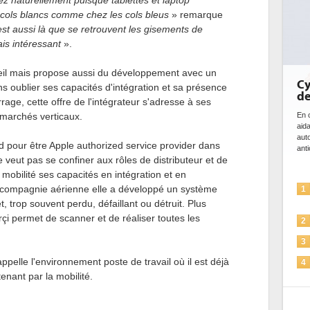
z naturellement puisque tablettes et laptop
s cols blancs comme chez les cols bleus
» remarque
est aussi là que se retrouvent les gisements de
is intéressant
».
eil mais propose aussi du développement avec un
Cybersécurité, le doub
s oublier ses capacités d'intégration et sa présence
de l'IA
age, cette offre de l'intégrateur s'adresse à ses
 marchés verticaux.
En cybersécurité, l'IA joue un double rôl
aidant à détecter et à prévenir les me
automatiser les processus de sécurité
 pour être Apple authorized service provider dans
anticiper les...
 veut pas se confiner aux rôles de distributeur et de
 mobilité ses capacités en intégration et en
L'IA, déjà bien présente 
compagnie aérienne elle a développé un système
1
solutions de sécurité et..
, trop souvent perdu, défaillant ou détruit. Plus
rçi permet de scanner et de réaliser toutes les
La sécurité des IA en qu
2
Sécuriser les IA par l'IA
3
 appelle l'environnement poste de travail où il est déjà
IA et conformité : un défi
4
pour les entreprises
tenant par la mobilité.
Une IA de confiance pou
5
plus sûre ?