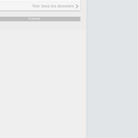
Interview de Fabrice Coquio,
5
Voir tous les dossiers
président de Digital Realty...
Trimestriels IBM : L'activité logicielle
6
Publicité
soutient les...