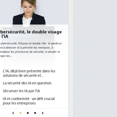
le visage
DEE: l'efficacité énergétique
bientôt une obligation pour les
datacenters
e : le gentil en
naces, à
Des datacenters plus durables et plus efficaces, c'est
, à simuler et
ce que recherchent les pouvoirs publics européens
avec la mise en oeuvre de la nouvelle Directive sur
l'efficacité...
dans les
Qu'est-ce que la DEE (directive
1
.
d'efficacité énergétique) ?
estion
DEE, une pression administrative
2
pour les DSI à transformer...
Un outillage et des services déjà en
3
 crucial
place pour répondre à...
Phocea DC dans les cordes pour la
4
r une IA
DEE