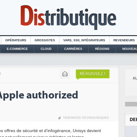
OPÉRATEURS
GROSSISTES
VARS, SSII, INTÉGRATEURS
REVENDEURS
E-COMMERCE
CLOUD
CARRIÈRES
RÉGIONS
NOUVEAU
RÉAGISSEZ !
E
AU
Apple authorized
TENDANCES TECHNOLOGIQUES
,
DE
 offres de sécurité et d'infogérance, Unisys devient