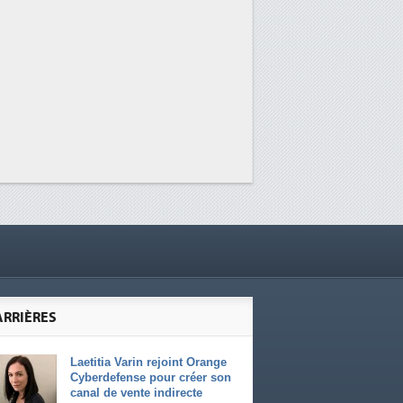
ARRIÈRES
Laetitia Varin rejoint Orange
Cyberdefense pour créer son
canal de vente indirecte