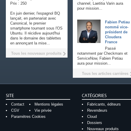
Prix : 250
channel, Laetitia Varin aura
pour mission...
En juin dernier, l'espagnol BQ
lançait, en partenariat avec
Fabien Petiau
Canonical, le premier
nommé vice-
smartphone tournant sous l'OS
président de
Ubuntu. Il récidive aujourd'hui
Cloudera
dans le domaine des tablettes
France
en annonçant la mise...
Passé
Tous les nouveaux produits
notamment par Checkmarx et
ServiceNow, Fabien Petiau
aura pour mission...
Tous les articles carrières
SITE
CATÉGORIES
Contact
Mentions légales
Fabricants, éditeurs
CGV
Vie privée
Revendeurs
Paramètres Cookies
Cloud
Dossiers
Nouveaux produits