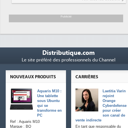
président de Digital Realty...
Trimestriels IBM : L'activité logicielle
6
soutient les...
Publicité
Distributique.com
Le site préféré des professionnels du Channel
NOUVEAUX PRODUITS
CARRIÈRES
Aquaris M10 :
Laetitia Varin
Une tablette
rejoint
sous Ubuntu
Orange
qui se
Cyberdefense
transforme en
pour créer
PC
son canal de
vente indirecte
Ref : Aquaris M10
Marque : BQ
En tant que responsable du