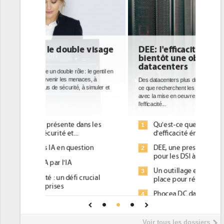
DEE: l'efficacité énergétique
bientôt une obligation pour les
datacenters
Des datacenters plus durables et plus efficaces, c'est
ce que recherchent les pouvoirs publics européens
avec la mise en oeuvre de la nouvelle Directive sur
l'efficacité...
Qu'est-ce que la DEE (directive
1
d'efficacité énergétique) ?
DEE, une pression administrative
2
pour les DSI à transformer...
Un outillage et des services déjà en
3
place pour répondre à...
Phocea DC dans les cordes pour la
4
DEE
Interview de Fabrice Coquio,
5
Voir tous les dossiers