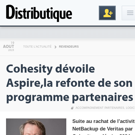
Connexion
19
AOUT
TOUTE L'ACTUALITÉ
REVENDEURS
2025
Cohesity dévoile
Aspire,la refonte de son
programme partenaires
Inscription
ACCOMPAGNEMENT PARTENAIRES
,
LOGIC
Suite au rachat de l'activi
NetBackup de Veritas par