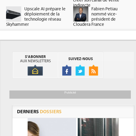
créer son canal de vente
indirecte
Upscale AI prépare le
Fabien Petiau
déploiement de la
nommé vice-
technologie réseau
président de
Skyhammer
Cloudera France
S'ABONNER
SUIVEZ-NOUS
AUX NEWSLETTERS
Publicité
DERNIERS
DOSSIERS