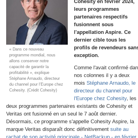
Cohesity en février 2024,
leurs programmes
partenaires respectifs
gratuite
fusionnent sous
l'appellation Aspire. Ce
dernier cible tous les
profils de revendeurs san
« Dans ce nouveau
exception.
programme mondial, nous
allons conserver notre
capacité de garantir la
Comme l'avait confirmé da
profitabilité », explique
nos colonnes il y a deux
Stéphane Arnaudo, directeur
mois
Stéphane Arnaudo, le
du channel pour l’Europe chez
Cohesity. (Crédit Cohesity)
directeur du channel pour
l'Europe chez Cohesity
, les
deux programmes partenaires existants de Cohesity et
Veritas ont fusionné en un seul le 7 août dernier.
Désormais, ce programme s'appelle Cohesity Aspire, la
marque Veritas disparaît donc définitivement
suite au
rachat de son activité principale - NetBackup - en février