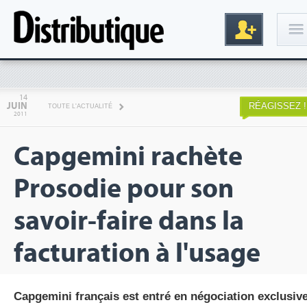
Connexion
14
JUIN
RÉAGISSEZ !
TOUTE L'ACTUALITÉ
2011
Capgemini rachète
Prosodie pour son
savoir-faire dans la
Inscription
facturation à l'usage
Capgemini français est entré en négociation exclusiv