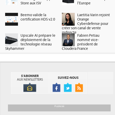
Store aux ISV
l'Europe
Beemo valide la
Laetitia Varin rejoint
certification HDS v2.0
Orange
Cyberdefense pour
créer son canal de vente
indirecte
Upscale AI prépare le
Fabien Petiau
déploiement de la
nommé vice-
technologie réseau
président de
Skyhammer
Cloudera France
S'ABONNER
SUIVEZ-NOUS
AUX NEWSLETTERS
Publicité