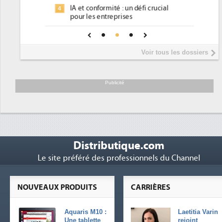
Un outillage et des services déjà en
3
 défi crucial
place pour répondre à...
s
Phocea DC dans les cordes pour la
4
 pour une IA
DEE
Interview de Fabrice Coquio,
5
Voir tous les dossiers
président de Digital Realty...
Trimestriels IBM : L'activité logicielle
6
soutient les...
Publicité
Distributique.com
Le site préféré des professionnels du Channel
NOUVEAUX PRODUITS
CARRIÈRES
Aquaris M10 :
Laetitia Varin
Une tablette
rejoint