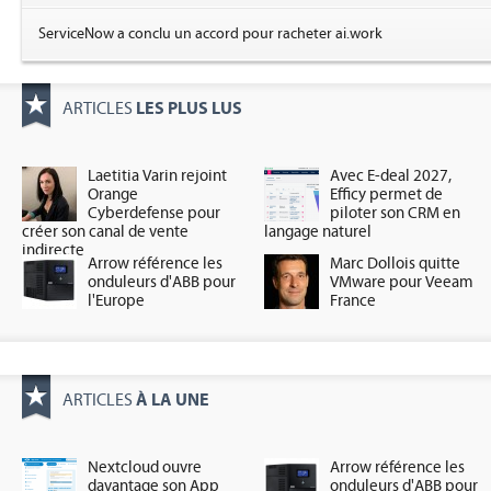
ServiceNow a conclu un accord pour racheter ai.work
LES PLUS LUS
ARTICLES
Laetitia Varin rejoint
Avec E-deal 2027,
Orange
Efficy permet de
Cyberdefense pour
piloter son CRM en
créer son canal de vente
langage naturel
indirecte
Arrow référence les
Marc Dollois quitte
onduleurs d'ABB pour
VMware pour Veeam
l'Europe
France
À LA UNE
ARTICLES
Nextcloud ouvre
Arrow référence les
davantage son App
onduleurs d'ABB pour