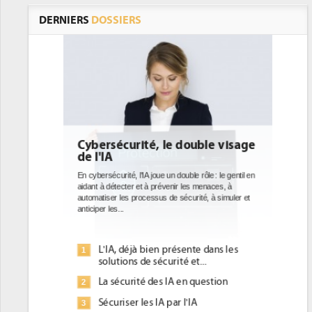
DERNIERS
DOSSIERS
double visage
DEE: l'efficacité énergétique
bientôt une obligation pour les
datacenters
ble rôle : le gentil en
 les menaces, à
Des datacenters plus durables et plus efficaces, c'est
curité, à simuler et
ce que recherchent les pouvoirs publics européens
avec la mise en oeuvre de la nouvelle Directive sur
l'efficacité...
ente dans les
Qu'est-ce que la DEE (directive
1
 et...
d'efficacité énergétique) ?
en question
DEE, une pression administrative
2
pour les DSI à transformer...
l'IA