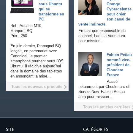
sous Ubuntu
Orange
qui se
Cyberdefense
transforme en
pour créer
PC
son canal de
vente indirecte
Ref : Aquaris M10
Marque : BQ
En tant que responsable du
Prix : 250
channel, Laetitia Varin aura
pour mission...
En juin dernier, l'espagnol BQ
lançait, en partenariat avec
Fabien Petiau
Canonical, le premier
nommé vice-
smartphone tournant sous l'OS
président de
Ubuntu. Il récidive aujourd'hui
Cloudera
dans le domaine des tablettes
France
en annonçant la mise...
Passé
Tous les nouveaux produits
notamment par Checkmarx et
ServiceNow, Fabien Petiau
aura pour mission...
Tous les articles carrières
SITE
CATÉGORIES