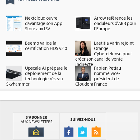
Nextcloud ouvre
Arrow référence les
davantage son App
onduleurs d'ABB pour
Store aux ISV
l'Europe
Beemo valide la
Laetitia Varin rejoint
certification HDS v2.0
Orange
Cyberdefense pour
créer son canal de vente
indirecte
Upscale AI prépare le
Fabien Petiau
déploiement de la
nommé vice-
technologie réseau
président de
Skyhammer
Cloudera France
S'ABONNER
SUIVEZ-NOUS
AUX NEWSLETTERS