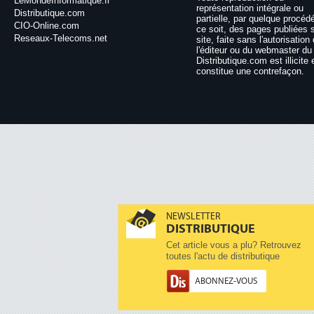
LeMondeInformatique.fr
représentation intégrale ou
Distributique.com
partielle, par quelque procéd
CIO-Online.com
ce soit, des pages publiées 
Reseaux-Telecoms.net
site, faite sans l'autorisation
l'éditeur ou du webmaster du 
Distributique.com est illicite 
constitue une contrefaçon.
NEWSLETTER
DISTRIBUTIQUE
Cet article vous a plu? Retrouvez
toutes l'actu de distributique
ABONNEZ-VOUS