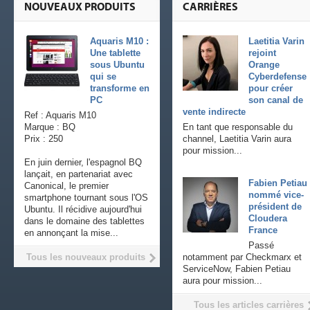
NOUVEAUX PRODUITS
CARRIÈRES
Aquaris M10 :
Laetitia Varin
Une tablette
rejoint
sous Ubuntu
Orange
qui se
Cyberdefense
transforme en
pour créer
PC
son canal de
vente indirecte
Ref : Aquaris M10
Marque : BQ
En tant que responsable du
Prix : 250
channel, Laetitia Varin aura
pour mission...
En juin dernier, l'espagnol BQ
lançait, en partenariat avec
Fabien Petiau
Canonical, le premier
nommé vice-
smartphone tournant sous l'OS
président de
Ubuntu. Il récidive aujourd'hui
Cloudera
dans le domaine des tablettes
France
en annonçant la mise...
Passé
Tous les nouveaux produits
notamment par Checkmarx et
ServiceNow, Fabien Petiau
aura pour mission...
Tous les articles carrières