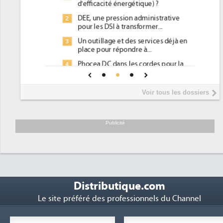
d'efficacité énergétique) ?
DEE, une pression administrative
2
pour les DSI à transformer...
Un outillage et des services déjà en
3
place pour répondre à...
Phocea DC dans les cordes pour la
4
DEE
Interview de Fabrice Coquio,
5
Voir tous les dossiers
président de Digital Realty...
Trimestriels IBM : L'activité logicielle
6
soutient les...
Publicité
Distributique.com
Le site préféré des professionnels du Channel