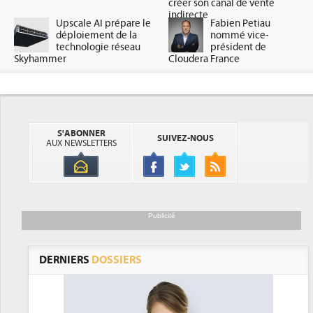
créer son canal de vente
indirecte
Upscale AI prépare le
Fabien Petiau
déploiement de la
nommé vice-
technologie réseau
président de
Skyhammer
Cloudera France
S'ABONNER
SUIVEZ-NOUS
AUX NEWSLETTERS
Publicité
DERNIERS
DOSSIERS