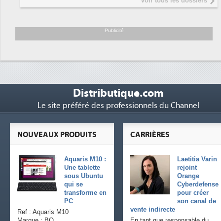
Voir tous les dossiers
président de Digital Realty...
Trimestriels IBM : L'activité logicielle
6
soutient les...
Publicité
Distributique.com
Le site préféré des professionnels du Channel
NOUVEAUX PRODUITS
CARRIÈRES
Aquaris M10 :
Laetitia Varin
Une tablette
rejoint
sous Ubuntu
Orange
qui se
Cyberdefense
transforme en
pour créer
PC
son canal de
vente indirecte
Ref : Aquaris M10
Marque : BQ
En tant que responsable du