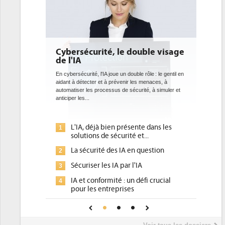
 double visage
DEE: l'efficacité énergétique
bientôt une obligation pour les
datacenters
ouble rôle : le gentil en
r les menaces, à
Des datacenters plus durables et plus efficaces, c'est
écurité, à simuler et
ce que recherchent les pouvoirs publics européens
avec la mise en oeuvre de la nouvelle Directive sur
l'efficacité...
sente dans les
Qu'est-ce que la DEE (directive
1
é et...
d'efficacité énergétique) ?
 en question
DEE, une pression administrative
2
pour les DSI à transformer...
 l'IA
Un outillage et des services déjà en
3
un défi crucial
place pour répondre à...
es
Phocea DC dans les cordes pour la
4
ce pour une IA
DEE
Interview de Fabrice Coquio,
5