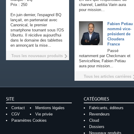
Prix : 250
channel, Laetitia Varin aura
pour mission...
En juin dernier, l'espagnol BQ
lançait, en partenariat avec
Fabien Petiau
Canonical, le premier
nommé vice-
smartphone tournant sous l'OS
président de
Ubuntu. Il récidive aujourd'hui
Cloudera
dans le domaine des tablettes
France
en annonçant la mise...
Passé
Tous les nouveaux produits
notamment par Checkmarx et
ServiceNow, Fabien Petiau
aura pour mission...
Tous les articles carrières
SITE
CATÉGORIES
Contact
Mentions légales
Fabricants, éditeurs
CGV
Vie privée
Revendeurs
Paramètres Cookies
Cloud
Dossiers
Nouveaux produits