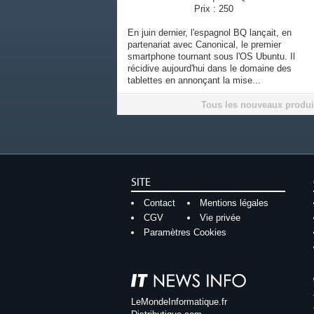
Prix : 250
En juin dernier, l'espagnol BQ lançait, en
partenariat avec Canonical, le premier
smartphone tournant sous l'OS Ubuntu. Il
récidive aujourd'hui dans le domaine des
tablettes en annonçant la mise...
Tous les nouveaux produi
SITE
Contact
Mentions légales
CGV
Vie privée
Paramètres Cookies
LeMondeInformatique.fr