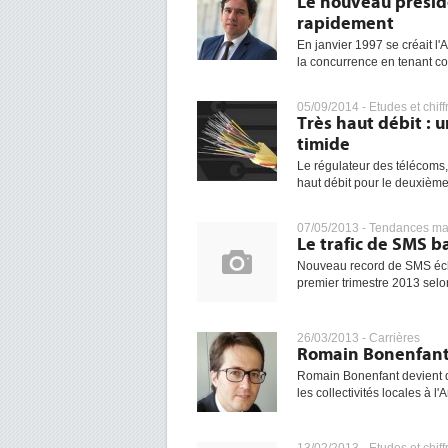
Le nouveau préside
rapidement
En janvier 1997 se créait l'
la concurrence en tenant com
05/09/2014 -
Etudes et chiff
Très haut débit : u
timide
Le régulateur des télécoms, 
haut débit pour le deuxième 
07/05/2013 -
Tendances ma
Le trafic de SMS b
Nouveau record de SMS éch
premier trimestre 2013 selon
26/03/2013 -
Carrières
Romain Bonenfant
Romain Bonenfant devient di
les collectivités locales à l'