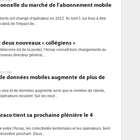
res clés
ionnelle du marché de l'abonnement mobile
lients ont changé d'opérateur en 2012. Ils sont 1 sur trois à être
u-delà de l'impact de...
et deux nouveaux « collégiens »
 télécoms (et de la poste), l'Arcep connaît trois changements au
ouveau directeur général,...
res clés
de données mobiles augmente de plus de
voix et de données augmente ainsi que le nombre de clients,
pérateurs reculent. Sur les neuf...
Graco tient sa prochaine plénière le 4
tre l'Arcep, les collectivités territoriales et les opérateurs, tient
décembre prochain. Deux...