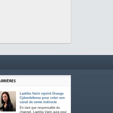
ARRIÈRES
Laetitia Varin rejoint Orange
Cyberdefense pour créer son
canal de vente indirecte
En tant que responsable du
channel, Laetitia Varin aura pour