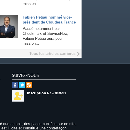
mission...
Fabien Petiau nommé vice-
président de Cloudera France
Passé notamment par
Checkmarx et ServiceNow,
Fabien Petiau aura pour
mission...
Tous les articles carrières
SUIVEZ-NOUS
Inscription
Newsletters
dé que ce soit, des pages publiées sur ce site,
 est illicite et constitue une contrefaçon.