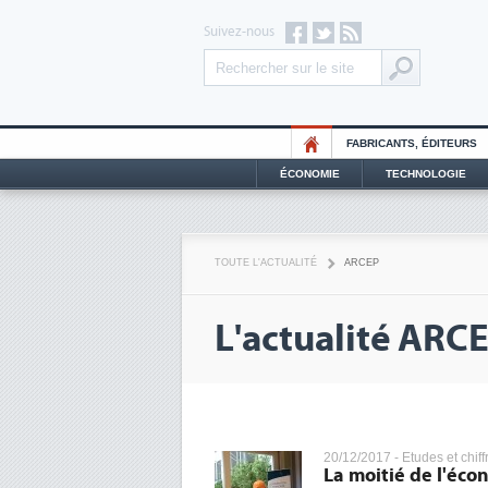
Suivez-nous
FABRICANTS, ÉDITEURS
ÉCONOMIE
TECHNOLOGIE
TOUTE L'ACTUALITÉ
ARCEP
L'actualité ARC
20/12/2017 -
Etudes et chiff
La moitié de l'éco