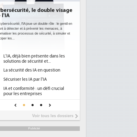
, le double visage
DEE: l'efficacité énergétique
bientôt une obligation pour les
datacenters
ue un double rôle : le gentil en
prévenir les menaces, à
Des datacenters plus durables et plus efficaces, c'es
us de sécurité, à simuler et
ce que recherchent les pouvoirs publics européens
avec la mise en oeuvre de la nouvelle Directive sur
l'efficacité...
en présente dans les
Qu'est-ce que la DEE (directive
1
écurité et...
d'efficacité énergétique) ?
es IA en question
DEE, une pression administrative
2
pour les DSI à transformer...
IA par l'IA
Un outillage et des services déjà en
3
té : un défi crucial
place pour répondre à...
eprises
Phocea DC dans les cordes pour la
4
fiance pour une IA
DEE
Interview de Fabrice Coquio,
5
Voir tous les dossiers
président de Digital Realty...
Trimestriels IBM : L'activité logiciell
6
Publicité
soutient les...