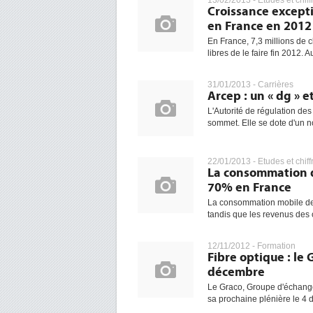
13/02/2013 -
Etudes et chiff
Croissance except
en France en 2012
En France, 7,3 millions de c
libres de le faire fin 2012. A
31/01/2013 -
Carrières
Arcep : un « dg » 
L'Autorité de régulation des
sommet. Elle se dote d'un n
22/01/2013 -
Etudes et chiff
La consommation 
70% en France
La consommation mobile de 
tandis que les revenus des o
12/11/2012 -
Formation
Fibre optique : le 
décembre
Le Graco, Groupe d'échange en
sa prochaine plénière le 4 