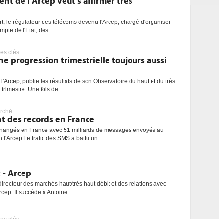
nt de l'Arcep veut s'affirmer très
Art, le régulateur des télécoms devenu l'Arcep, chargé d'organiser
pte de l'Etat, des...
res clés
ne progression trimestrielle toujours aussi
l'Arcep, publie les résultats de son Observatoire du haut et du très
trimestre. Une fois de...
rché
at des records en France
angés en France avec 51 milliards de messages envoyés au
 l'Arcep.Le trafic des SMS a battu un...
 - Arcep
recteur des marchés haut/très haut débit et des relations avec
Arcep. Il succède à Antoine...