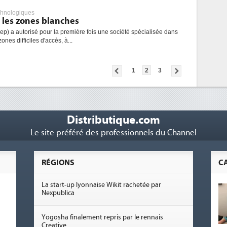
chnologiques
 les zones blanches
cep) a autorisé pour la première fois une société spécialisée dans
nes difficiles d'accès, à...
1
2
3
Distributique.com
Le site préféré des professionnels du Channel
RÉGIONS
C
La start-up lyonnaise Wikit rachetée par
Nexpublica
Yogosha finalement repris par le rennais
Creative