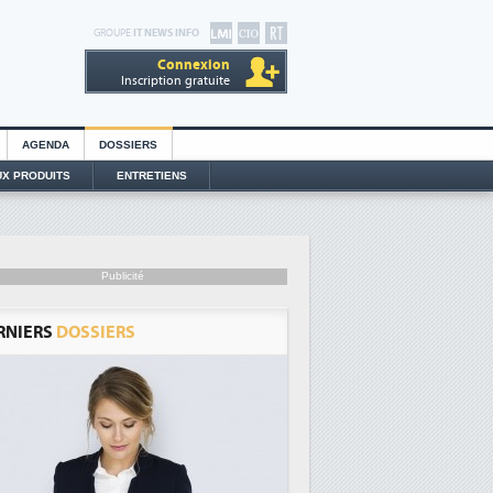
GROUPE
IT NEWS INFO
Connexion
Inscription gratuite
AGENDA
DOSSIERS
X PRODUITS
ENTRETIENS
Publicité
RNIERS
DOSSIERS