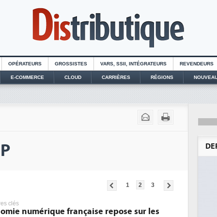
OPÉRATEURS
GROSSISTES
VARS, SSII, INTÉGRATEURS
REVENDEURS
E-COMMERCE
CLOUD
CARRIÈRES
RÉGIONS
NOUVEAU
EP
DE
1
2
3
res clés
nomie numérique française repose sur les