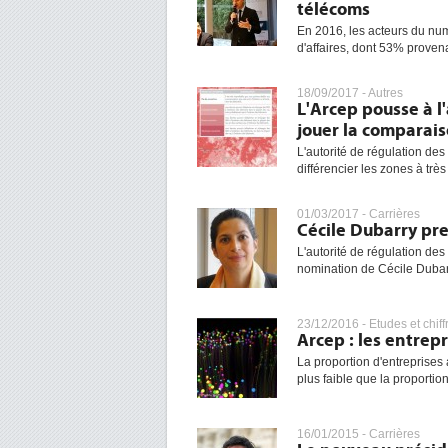
télécoms
En 2016, les acteurs du numé
d'affaires, dont 53% proven
18/09/2017 -
Autres
L'Arcep pousse à l
jouer la comparai
L'autorité de régulation des
différencier les zones à très 
01/03/2017 -
Carrières
Cécile Dubarry pre
L'autorité de régulation de
nomination de Cécile Dubarr
23/12/2016 -
Etudes et chiff
Arcep : les entrepr
La proportion d'entreprises a
plus faible que la proportion
16/01/2015 -
Carrières