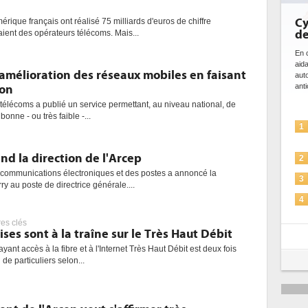
Cybersécurité
rique français ont réalisé 75 milliards d'euros de chiffre
de l'IA
aient des opérateurs télécoms. Mais...
En cybersécurité, l'IA jo
aidant à détecter et à 
'amélioration des réseaux mobiles en faisant
automatiser les process
anticiper les...
son
 télécoms a publié un service permettant, au niveau national, de
bonne - ou très faible -...
L'IA, déjà bi
1
solutions de s
nd la direction de l'Arcep
La sécurité d
2
s communications électroniques et des postes a annoncé la
Sécuriser les 
3
y au poste de directrice générale....
IA et conformi
4
pour les entr
res clés
Une IA de con
ises sont à la traîne sur le Très Haut Débit
5
plus sûre ?
yant accès à la fibre et à l'Internet Très Haut Débit est deux fois
 de particuliers selon...