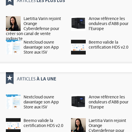
LES PLUS LUS
ARTICLES
Laetitia Varin rejoint
Arrow référence les
Orange
onduleurs d'ABB pour
Cyberdefense pour
l'Europe
créer son canal de vente
indirecte
Nextcloud ouvre
Beemo valide la
davantage son App
certification HDS v2.0
Store aux ISV
À LA UNE
ARTICLES
Nextcloud ouvre
Arrow référence les
davantage son App
onduleurs d'ABB pour
Store aux ISV
l'Europe
Beemo valide la
Laetitia Varin rejoint
certification HDS v2.0
Orange
Cyberdefense pour