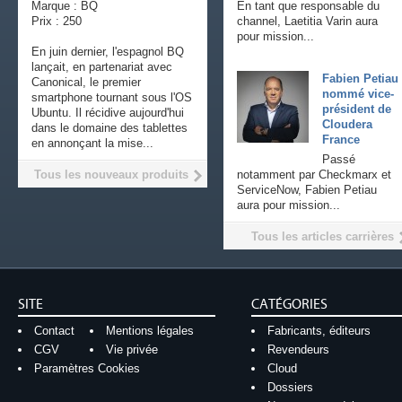
Marque : BQ
En tant que responsable du
Prix : 250
channel, Laetitia Varin aura
pour mission...
En juin dernier, l'espagnol BQ
lançait, en partenariat avec
Fabien Petiau
Canonical, le premier
nommé vice-
smartphone tournant sous l'OS
président de
Ubuntu. Il récidive aujourd'hui
Cloudera
dans le domaine des tablettes
France
en annonçant la mise...
Passé
Tous les nouveaux produits
notamment par Checkmarx et
ServiceNow, Fabien Petiau
aura pour mission...
Tous les articles carrières
SITE
CATÉGORIES
Contact
Mentions légales
Fabricants, éditeurs
CGV
Vie privée
Revendeurs
Paramètres Cookies
Cloud
Dossiers