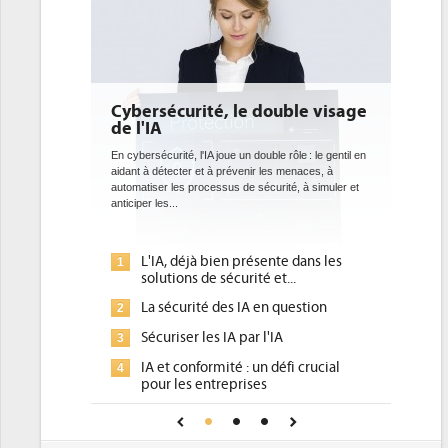
le double visage
DEE: l'efficacité énergétique
bientôt une obligation pour les
datacenters
un double rôle : le gentil en
venir les menaces, à
Des datacenters plus durables et plus efficaces, c'est
de sécurité, à simuler et
ce que recherchent les pouvoirs publics européens
avec la mise en oeuvre de la nouvelle Directive sur
l'efficacité...
présente dans les
Qu'est-ce que la DEE (directive
1
rité et...
d'efficacité énergétique) ?
 IA en question
DEE, une pression administrative
2
pour les DSI à transformer...
par l'IA
Un outillage et des services déjà en
3
 : un défi crucial
place pour répondre à...
rises
Phocea DC dans les cordes pour la
4
ance pour une IA
DEE
Interview de Fabrice Coquio,
5