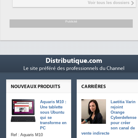
Voir tous les dossiers
président de Digital Realty...
Trimestriels IBM : L'activité logicielle
6
soutient les...
Publicité
Distributique.com
Le site préféré des professionnels du Channel
NOUVEAUX PRODUITS
CARRIÈRES
Aquaris M10 :
Laetitia Varin
Une tablette
rejoint
sous Ubuntu
Orange
qui se
Cyberdefense
transforme en
pour créer
PC
son canal de
vente indirecte
Ref : Aquaris M10