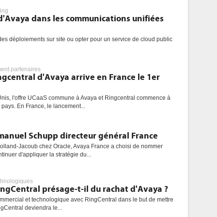
ing
 d'Avaya dans les communications unifiées
 des déploiements sur site ou opter pour un service de cloud public
nt partenaires
ngcentral d'Avaya arrive en France le 1er
Unis, l'offre UCaaS commune à Avaya et Ringcentral commence à
 pays. En France, le lancement...
nuel Schupp directeur général France
Rolland-Jacoub chez Oracle, Avaya France a choisi de nommer
uer d'appliquer la stratégie du...
chnologiques
ngCentral présage-t-il du rachat d'Avaya ?
mmercial et technologique avec RingCentral dans le but de mettre
gCentral deviendra le...