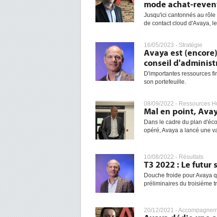
mode achat-reven
Jusqu'ici cantonnés au rôle
de contact cloud d'Avaya, le
16/05/2023 -
Stratégie
Avaya est (encore)
conseil d'administ
D'importantes ressources fi
son portefeuille.
08/09/2022 -
Ressources H
Mal en point, Avay
Dans le cadre du plan d'éco
opéré, Avaya a lancé une va
10/08/2022 -
Résultats
T3 2022 : Le futur
Douche froide pour Avaya qu
préliminaires du troisième 
20/12/2021 -
Accompagneme