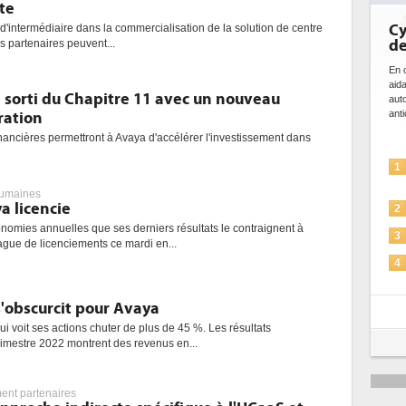
te
Cybersécurit
 d'intermédiaire dans la commercialisation de la solution de centre
de l'IA
s partenaires peuvent...
En cybersécurité, l'IA 
aidant à détecter et 
 sorti du Chapitre 11 avec un nouveau
automatiser les proce
anticiper les...
ration
nancières permettront à Avaya d'accélérer l'investissement dans
L'IA, déjà b
1
solutions de 
umaines
a licencie
La sécurité 
2
nomies annuelles que ses derniers résultats le contraignent à
Sécuriser les
3
gue de licenciements ce mardi en...
IA et confor
4
pour les ent
Une IA de c
 s'obscurcit pour Avaya
5
plus sûre ?
i voit ses actions chuter de plus de 45 %. Les résultats
trimestre 2022 montrent des revenus en...
nt partenaires