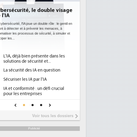
é, le double visage
DEE: l'efficacité énergétique
bientôt une obligation pour le
datacenters
joue un double rôle : le gentil en
à prévenir les menaces, à
Des datacenters plus durables et plus efficaces, c'
ssus de sécurité, à simuler et
ce que recherchent les pouvoirs publics européen
avec la mise en oeuvre de la nouvelle Directive sur
l'efficacité...
ien présente dans les
Qu'est-ce que la DEE (directive
1
sécurité et...
d'efficacité énergétique) ?
des IA en question
DEE, une pression administrative
2
pour les DSI à transformer...
 IA par l'IA
Un outillage et des services déjà e
3
mité : un défi crucial
place pour répondre à...
reprises
Phocea DC dans les cordes pour la
4
onfiance pour une IA
DEE
Interview de Fabrice Coquio,
5
Voir tous les dossiers
président de Digital Realty...
Trimestriels IBM : L'activité logiciel
6
Publicité
soutient les...