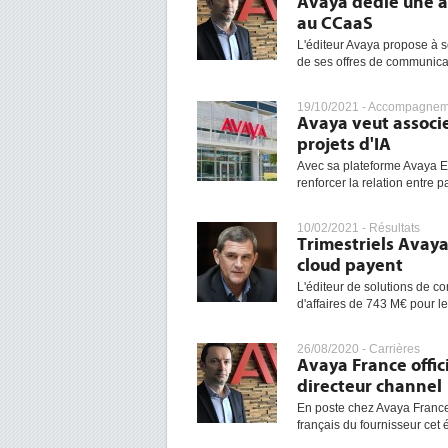
Avaya dédie une ap
au CCaaS
L'éditeur Avaya propose à se
de ses offres de communicati
19/10/2021 -
Accompagneme
Avaya veut associ
projets d'IA
Avec sa plateforme Avaya Ex
renforcer la relation entre p
10/02/2021 -
Résultats
Trimestriels Avaya
cloud payent
L'éditeur de solutions de c
d'affaires de 743 M€ pour le
26/08/2020 -
Carrières
Avaya France offi
directeur channel
En poste chez Avaya France
français du fournisseur cet é