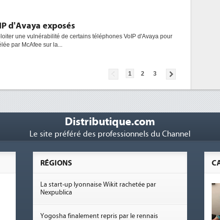
IP d'Avaya exposés
oiter une vulnérabilité de certains téléphones VoIP d'Avaya pour
vélée par McAfee sur la...
1
2
3
Distributique.com
Le site préféré des professionnels du Channel
RÉGIONS
C
La start-up lyonnaise Wikit rachetée par
Nexpublica
Yogosha finalement repris par le rennais