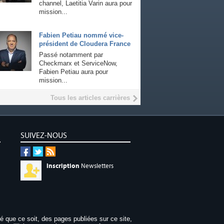
channel, Laetitia Varin aura pour
mission...
Fabien Petiau nommé vice-
président de Cloudera France
Passé notamment par
Checkmarx et ServiceNow,
Fabien Petiau aura pour
mission...
Tous les articles carrières
SUIVEZ-NOUS
Inscription
Newsletters
dé que ce soit, des pages publiées sur ce site,