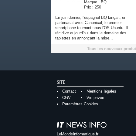
Marque : BQ
Prix : 250
En juin dernier, l'espagnol BQ lançait, en
partenariat avec Canonical, le premier
smartphone tournant sous l'OS Ubuntu. Il
récidive aujourd'hui dans le domaine des
tablettes en annonçant la mise...
Tous les nouveaux produi
SITE
Contact
Mentions légales
CGV
Vie privée
Paramètres Cookies
LeMondeInformatique.fr