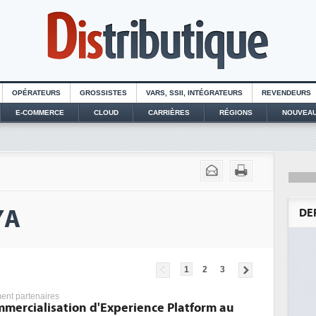
OPÉRATEURS
GROSSISTES
VARS, SSII, INTÉGRATEURS
REVENDEURS
E-COMMERCE
CLOUD
CARRIÈRES
RÉGIONS
NOUVEAU
YA
DE
1
2
3
nt partenaires
mmercialisation d'Experience Platform au