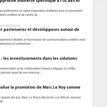
proche indirecte spécifique à l'UCaaS et
s partenaires un statut d'apporteur d'affaires pour le placement
ons unifiées et de centre de...
nt partenaires
er partenaires et développeurs autour de
perience Builder, le fournisseur de communications unifiées veut
artenaires et entreprises...
 : les investissements dans les solutions
ommunication et de collaboration Avaya a dégagé un chiffre
 premier quart de son exercice...
cialise la promotion de Marc Le Roy comme
 depuis dix ans, Marc Le Roy a été promu à la tête du channel
té.