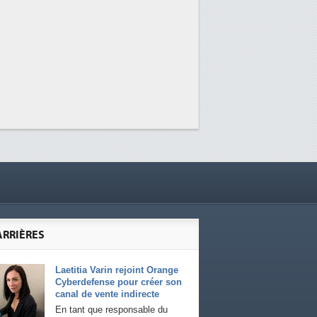
ARRIÈRES
Laetitia Varin rejoint Orange
Cyberdefense pour créer son
canal de vente indirecte
En tant que responsable du