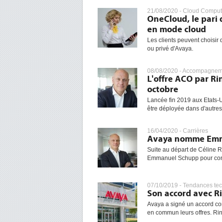
21/08/2020 -
Cloud Comput
OneCloud, le pari
en mode cloud
Les clients peuvent choisir
ou privé d'Avaya.
08/08/2020 -
Accompagneme
L'offre ACO par Ri
octobre
Lancée fin 2019 aux Etats-
être déployée dans d'autres
16/04/2020 -
Carrières
Avaya nomme Emma
Suite au départ de Céline 
Emmanuel Schupp pour contin
07/10/2019 -
Tendances te
Son accord avec Ri
Avaya a signé un accord co
en commun leurs offres. Rin