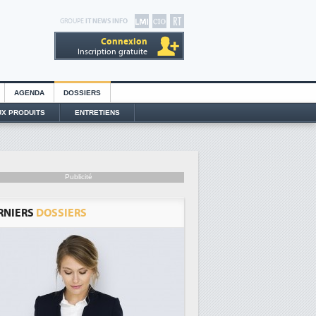
GROUPE
IT NEWS INFO
Connexion
Inscription gratuite
AGENDA
DOSSIERS
X PRODUITS
ENTRETIENS
Publicité
RNIERS
DOSSIERS