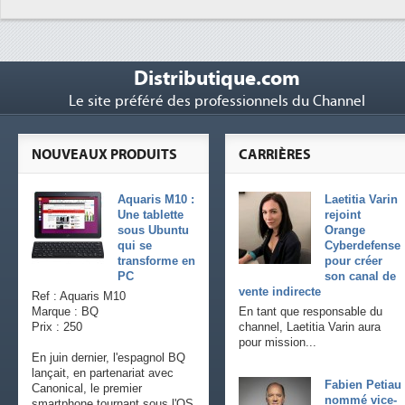
Distributique.com
Le site préféré des professionnels du Channel
NOUVEAUX PRODUITS
CARRIÈRES
Aquaris M10 :
Laetitia Varin
Une tablette
rejoint
sous Ubuntu
Orange
qui se
Cyberdefense
transforme en
pour créer
PC
son canal de
vente indirecte
Ref : Aquaris M10
Marque : BQ
En tant que responsable du
Prix : 250
channel, Laetitia Varin aura
pour mission...
En juin dernier, l'espagnol BQ
lançait, en partenariat avec
Fabien Petiau
Canonical, le premier
nommé vice-
smartphone tournant sous l'OS