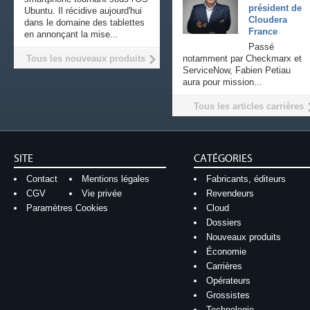
président de
Ubuntu. Il récidive aujourd'hui
Cloudera
dans le domaine des tablettes
France
en annonçant la mise...
Passé
Tous les nouveaux produits
notamment par Checkmarx et
ServiceNow, Fabien Petiau
aura pour mission...
Tous les articles carrières
SITE
CATÉGORIES
Contact
Mentions légales
Fabricants, éditeurs
CGV
Vie privée
Revendeurs
Paramètres Cookies
Cloud
Dossiers
Nouveaux produits
Économie
Carrières
Opérateurs
Grossistes
Technologie