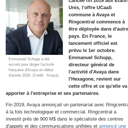
Lancée fin 2019 aux Etats-
Unis, l'offre UCaaS
commune à Avaya et
gratuite
Ringcentral commence à
être déployée dans d'autr
pays. En France, le
lancement officiel est
prévu le 1er octobre.
Emmanuel Schupp,
Emmanuel Schupp a été
directeur général de
recruté pour diriger l'activité
française d'Avaya en début
l'activité d'Avaya dans
d'année 2020. (Crédit : Avaya)
l'Hexagone, revient sur
cette offre et ce qu'elle va
apporter à l'entreprise et ses partenaires.
Fin 2019, Avaya annonçait un partenariat avec Ringcentr
à la fois technologique et commercial. Ringcentral a
investit près de 900 M$ dans le spécialiste des centres
d'appels et des communications unifiées et
annoncé une