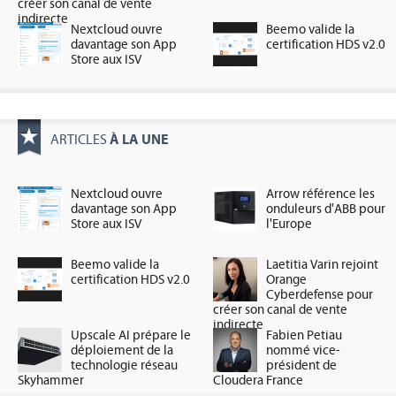
créer son canal de vente
indirecte
Nextcloud ouvre
Beemo valide la
davantage son App
certification HDS v2.0
Store aux ISV
À LA UNE
ARTICLES
Nextcloud ouvre
Arrow référence les
davantage son App
onduleurs d'ABB pour
Store aux ISV
l'Europe
Beemo valide la
Laetitia Varin rejoint
certification HDS v2.0
Orange
Cyberdefense pour
créer son canal de vente
indirecte
Upscale AI prépare le
Fabien Petiau
déploiement de la
nommé vice-
technologie réseau
président de
Skyhammer
Cloudera France