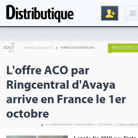
Connexion
08
AOUT
RÉAGISSEZ !
TOUTE L'ACTUALITÉ
FABRICANTS/EDITEURS
2020
L'offre ACO par
Ringcentral d'Avaya
arrive en France le 1er
Inscription
octobre
ACCOMPAGNEMENT PARTENAIRES
,
STRATÉGIE
,
CLOUD COMPU