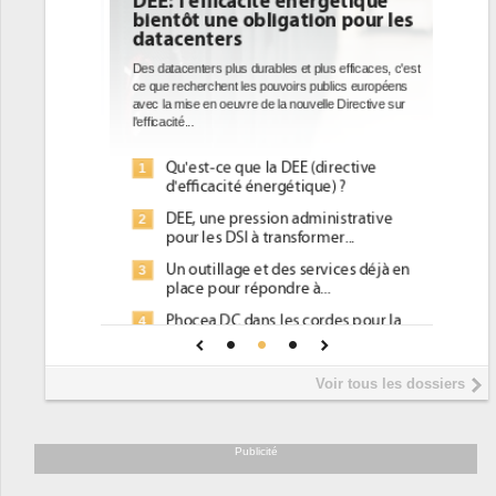
DEE: l'efficacité énergétique
bientôt une obligation pour les
datacenters
Des datacenters plus durables et plus efficaces, c'est
ce que recherchent les pouvoirs publics européens
avec la mise en oeuvre de la nouvelle Directive sur
l'efficacité...
Qu'est-ce que la DEE (directive
1
d'efficacité énergétique) ?
DEE, une pression administrative
2
pour les DSI à transformer...
Un outillage et des services déjà en
3
place pour répondre à...
Phocea DC dans les cordes pour la
4
DEE
Interview de Fabrice Coquio,
5
Voir tous les dossiers
président de Digital Realty...
Trimestriels IBM : L'activité logicielle
6
soutient les...
Publicité