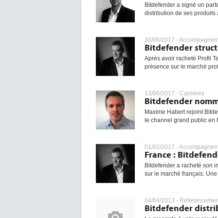
Bitdefender a signé un part
distribution de ses produits
30/06/2017 -
Accompagneme
Bitdefender struc
Après avoir racheté Profil T
présence sur le marché profe
13/06/2017 -
Carrières
Bitdefender nomme
Maxime Habert rejoint Bitde
le channel grand public en 
01/02/2017 -
Accompagneme
France : Bitdefend
Bitdefender a racheté son i
sur le marché français. Un
04/04/2013 -
Référencemen
Bitdefender distri