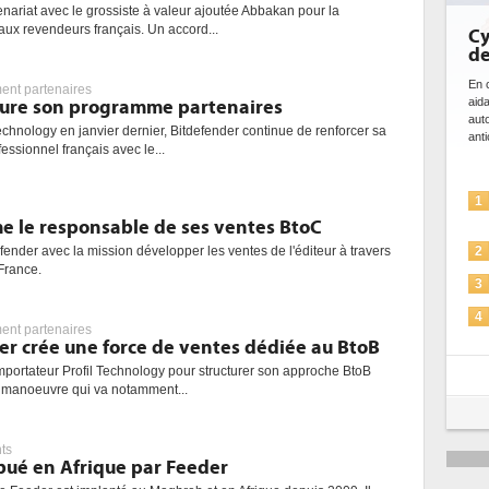
enariat avec le grossiste à valeur ajoutée Abbakan pour la
 aux revendeurs français. Un accord...
Cy
de
En c
nt partenaires
aid
ture son programme partenaires
aut
echnology en janvier dernier, Bitdefender continue de renforcer sa
anti
ssionnel français avec le...
1
 le responsable de ses ventes BtoC
fender avec la mission développer les ventes de l'éditeur à travers
2
France.
3
4
nt partenaires
er crée une force de ventes dédiée au BtoB
5
mportateur Profil Technology pour structurer son approche BtoB
e manoeuvre qui va notamment...
ts
bué en Afrique par Feeder