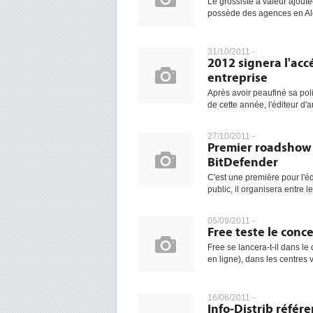
Le grossiste à valeur ajout
possède des agences en Algé
31/10/2011 -
2012 signera l'acc
entreprise
Après avoir peaufiné sa poli
de cette année, l'éditeur d'an
27/10/2011 -
Premier roadshow p
BitDefender
C'est une première pour l'éd
public, il organisera entre l
05/09/2011 -
Free teste le conc
Free se lancera-t-il dans l
en ligne), dans les centres v
16/06/2011 -
Info-Distrib référ