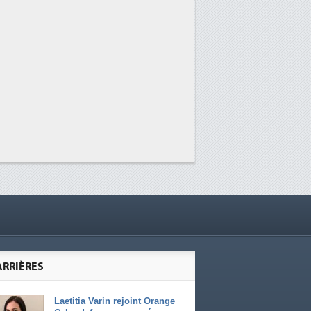
ARRIÈRES
Laetitia Varin rejoint Orange