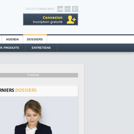
GROUPE
IT NEWS INFO
Connexion
Inscription gratuite
AGENDA
DOSSIERS
X PRODUITS
ENTRETIENS
Publicité
RNIERS
DOSSIERS