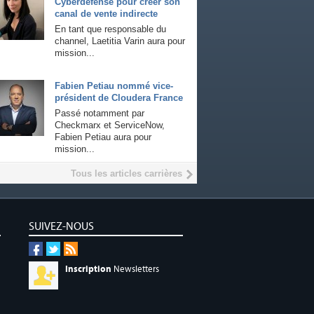
Cyberdefense pour créer son
canal de vente indirecte
En tant que responsable du
channel, Laetitia Varin aura pour
mission...
Fabien Petiau nommé vice-
président de Cloudera France
Passé notamment par
Checkmarx et ServiceNow,
Fabien Petiau aura pour
mission...
Tous les articles carrières
SUIVEZ-NOUS
Inscription
Newsletters