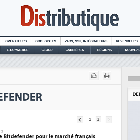
OPÉRATEURS
GROSSISTES
VARS, SSII, INTÉGRATEURS
REVENDEURS
E-COMMERCE
CLOUD
CARRIÈRES
RÉGIONS
NOUVEAU
TDEFENDER
DE
1
2
ts
 Bitdefender pour le marché français