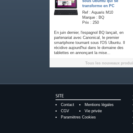
sous Ubuntu qui se
transforme en PC
Ref : Aquaris M10
Marque : BQ
Prix : 250
En juin dernier, l'espagnol BQ lançait, en
partenariat avec Canonical, le premier
smartphone tournant sous l'OS Ubuntu. Il
récidive aujourd'hui dans le domaine des
tablettes en annonçant la mise...
Tous les nouveaux produi
SITE
Contact
Mentions légales
CGV
Vie privée
Paramètres Cookies