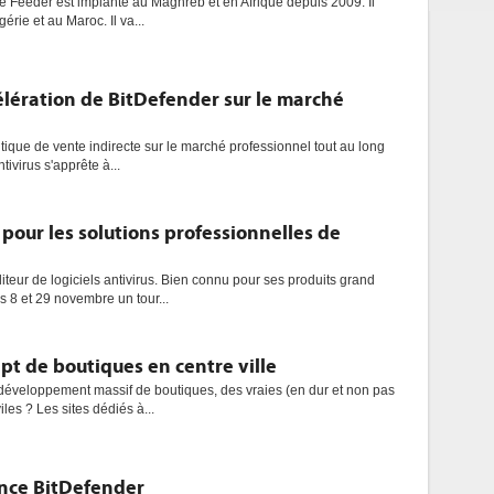
ée Feeder est implanté au Maghreb et en Afrique depuis 2009. Il
rie et au Maroc. Il va...
élération de BitDefender sur le marché
tique de vente indirecte sur le marché professionnel tout au long
tivirus s'apprête à...
our les solutions professionnelles de
iteur de logiciels antivirus. Bien connu pour ses produits grand
es 8 et 29 novembre un tour...
ept de boutiques en centre ville
e développement massif de boutiques, des vraies (en dur et non pas
iles ? Les sites dédiés à...
ence BitDefender