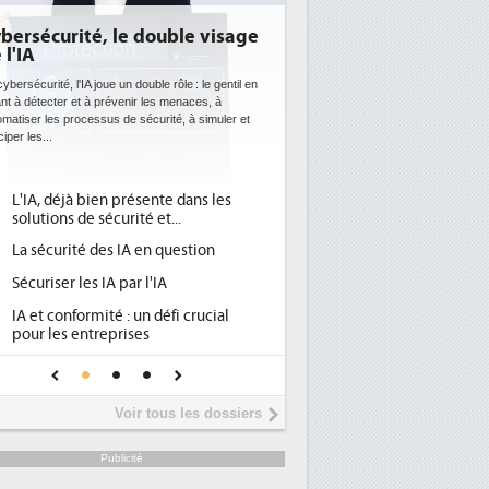
bersécurité, le double visage
 l'IA
ybersécurité, l'IA joue un double rôle : le gentil en
ant à détecter et à prévenir les menaces, à
omatiser les processus de sécurité, à simuler et
ciper les...
L'IA, déjà bien présente dans les
solutions de sécurité et...
La sécurité des IA en question
Sécuriser les IA par l'IA
IA et conformité : un défi crucial
pour les entreprises
Une IA de confiance pour une IA
plus sûre ?
Voir tous les dossiers
Publicité