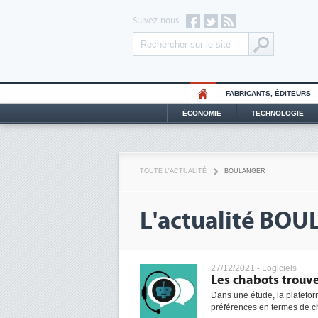
Suivez-nous
FABRICANTS, ÉDITEURS
ÉCONOMIE
TECHNOLOGIE
TOUTE L'ACTUALITÉ
BOULANGER
L'actualité BO
27/12/2021 -
Logiciels
Les chabots trouve
Dans une étude, la platefor
préférences en termes de cha