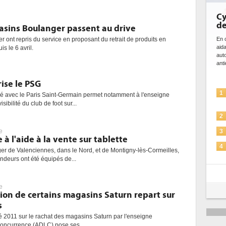
Cyb
de 
gasins Boulanger passent au drive
En cy
r ont repris du service en proposant du retrait de produits en
aidan
s le 6 avril.
autom
antici
ise le PSG
1
gné avec le Paris Saint-Germain permet notamment à l'enseigne
sibilité du club de foot sur...
2
e
3
à l'aide à la vente sur tablette
4
r de Valenciennes, dans le Nord, et de Montigny-lès-Cormeilles,
ndeurs ont été équipés de...
5
e
sion de certains magasins Saturn repart sur
s
té 2011 sur le rachat des magasins Saturn par l'enseigne
 Concurrence (ADLC) pose ses...