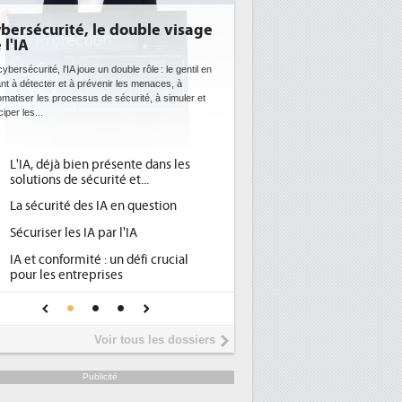
ersécurité, le double visage
DEE: l'efficacité éne
l'IA
bientôt une obligati
datacenters
bersécurité, l'IA joue un double rôle : le gentil en
t à détecter et à prévenir les menaces, à
Des datacenters plus durables et pl
atiser les processus de sécurité, à simuler et
ce que recherchent les pouvoirs p
per les...
avec la mise en oeuvre de la nouve
l'efficacité...
L'IA, déjà bien présente dans les
Qu'est-ce que la DEE (
1
solutions de sécurité et...
d'efficacité énergétiq
La sécurité des IA en question
DEE, une pression adm
2
pour les DSI à transfor
Sécuriser les IA par l'IA
Un outillage et des se
3
IA et conformité : un défi crucial
place pour répondre à.
pour les entreprises
Phocea DC dans les co
4
Une IA de confiance pour une IA
DEE
plus sûre ?
Interview de Fabrice 
5
Voir tous les dossiers
président de Digital Re
Trimestriels IBM : L'act
6
Publicité
soutient les...