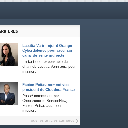
ARRIÈRES
Laetitia Varin rejoint Orange
Cyberdefense pour créer son
canal de vente indirecte
En tant que responsable du
channel, Laetitia Varin aura pour
mission...
Fabien Petiau nommé vice-
président de Cloudera France
Passé notamment par
Checkmarx et ServiceNow,
Fabien Petiau aura pour
mission...
Tous les articles carrières