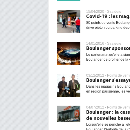
15/04/2020 -
Stratégie
Covid-19 : les ma
80 points de vente Boulange
drive piéton ou parking depui
14/01/2016 -
Stratégie
Boulanger sponsor
Le partenariat qu'elle a si
Boulanger de profiter de la vi
03/12/2012 -
Points de vent
Boulanger s'essaye 
Dans les magasins Boulange
en région parisienne, les ve
04/07/2012 -
Points de vent
Boulanger : la ces
de nouvelles base
Lorsqu'elle se penche à l'é
Boulanger, l'Autorité de la