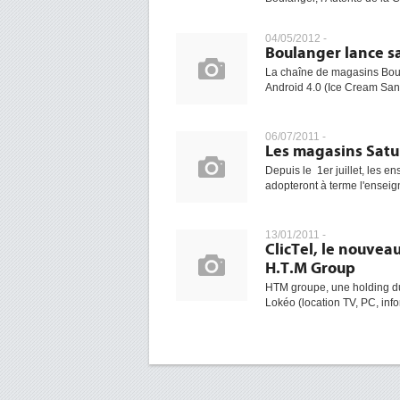
04/05/2012 -
Boulanger lance sa
La chaîne de magasins Boul
Android 4.0 (Ice Cream San
06/07/2011 -
Les magasins Satu
Depuis le 1er juillet, les 
adopteront à terme l'enseig
13/01/2011 -
ClicTel, le nouvea
H.T.M Group
HTM groupe, une holding du
Lokéo (location TV, PC, infor