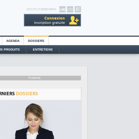
GROUPE
IT NEWS INFO
Connexion
Inscription gratuite
AGENDA
DOSSIERS
X PRODUITS
ENTRETIENS
Publicité
RNIERS
DOSSIERS