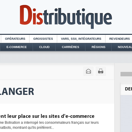
OPÉRATEURS
GROSSISTES
VARS, SSII, INTÉGRATEURS
REVENDEURS
E-COMMERCE
CLOUD
CARRIÈRES
RÉGIONS
NOUVEAU
ULANGER
DE
nt leur place sur les sites d'e-commerce
me Botnation a interrogé les consommateurs français sur leurs
tbots, montrant qu'ils préfèrent...