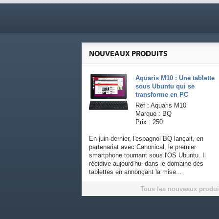
NOUVEAUX PRODUITS
Aquaris M10 : Une tablette
sous Ubuntu qui se
transforme en PC
Ref : Aquaris M10
Marque : BQ
Prix : 250
En juin dernier, l'espagnol BQ lançait, en
partenariat avec Canonical, le premier
smartphone tournant sous l'OS Ubuntu. Il
récidive aujourd'hui dans le domaine des
tablettes en annonçant la mise...
Tous les nouveaux produi