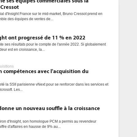
fie ses équipes commerciales sous la
 Cressot
ial d'Insight France sur le mid-market, Bruno Cressot prend en
mble des équipes de ventes de...
ight ont progressé de 11 % en 2022
te ses résultats pour le compte de l'année 2022. Si globalement
ndeur est en croissance, la...
uisitions
n compétences avec l'acquisition du
té la SSII parisienne vNext pour se renforcer dans les services et
crosoft. Les...
onne un nouveau souffle à la croissance
iron d'Insight, son homologue PCM a permis au revendeur
ffre d'affaires en hausse de 9% au...