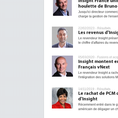
Insight France uni
houlette de Bruno
Jusqu'ici directeur commerc
charge la gestion de l'ense
22/02/2023 -
Résultats
Les revenus d'Ins
Le revendeur Insight présen
le chiffre d'affaires du reve
05/03/2020 -
Fusions et acq
Insight montent e
Français vNext
Le revendeur Insight a rache
l'intégration des solutions Mi
14/11/2019 -
Résultats
Le rachat de PCM d
d'Insight
Récemment entré dans le g
américain de dégager un chi