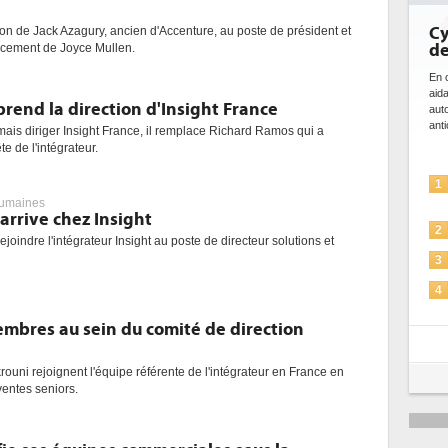
Cy
on de Jack Azagury, ancien d'Accenture, au poste de président et
de
acement de Joyce Mullen.
En c
aida
rend la direction d'Insight France
aut
anti
is diriger Insight France, il remplace Richard Ramos qui a
e de l'intégrateur.
1
umaines
rrive chez Insight
2
oindre l'intégrateur Insight au poste de directeur solutions et
3
4
bres au sein du comité de direction
5
rouni rejoignent l'équipe référente de l'intégrateur en France en
entes seniors.