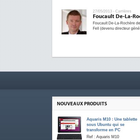
27/05/2013 -
Carrières
Foucault De-La-Roc
Foucault De-La-Rochère devi
Fell (devenu directeur gén
NOUVEAUX PRODUITS
Aquaris M10 : Une tablette
sous Ubuntu qui se
transforme en PC
Ref : Aquaris M10