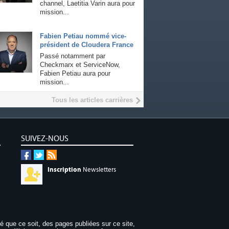
channel, Laetitia Varin aura pour
mission...
Fabien Petiau nommé vice-
président de Cloudera France
Passé notamment par
Checkmarx et ServiceNow,
Fabien Petiau aura pour
mission...
Tous les articles carrières
SUIVEZ-NOUS
Inscription
Newsletters
dé que ce soit, des pages publiées sur ce site,