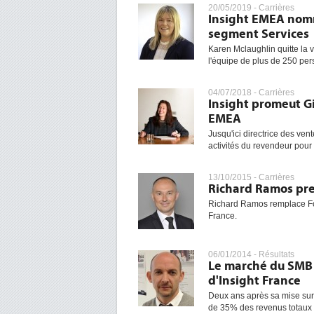
20/05/2019 -
Carrières
Insight EMEA nomm
segment Services
Karen Mclaughlin quitte la
l'équipe de plus de 250 per
04/07/2018 -
Carrières
Insight promeut Gi
EMEA
Jusqu'ici directrice des ven
activités du revendeur pou
13/10/2015 -
Carrières
Richard Ramos pren
Richard Ramos remplace Fouc
France.
06/01/2014 -
Résultats
Le marché du SMB 
d'Insight France
Deux ans après sa mise sur 
de 35% des revenus totaux d