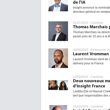
de l'IA
Insight annonce la nominati
directeur général en rempl
01/07/2025 -
Carrières
Thomas Marchais p
Thomas Marchais va désorma
passé près de 10 ans à la têt
20/05/2025 -
Ressources H
Laurent Vromman a
Laurent Vromman vient de rej
delivery pour la France.
13/09/2024 -
Carrières
Deux nouveaux mem
d'Insight France
Laetitia Elie et Naoual Chek
tant que responsables des v
22/02/2024 -
Carrières