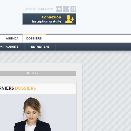
GROUPE
IT NEWS INFO
Connexion
Inscription gratuite
AGENDA
DOSSIERS
X PRODUITS
ENTRETIENS
Publicité
RNIERS
DOSSIERS