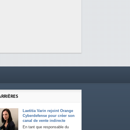
ARRIÈRES
Laetitia Varin rejoint Orange
Cyberdefense pour créer son
canal de vente indirecte
En tant que responsable du