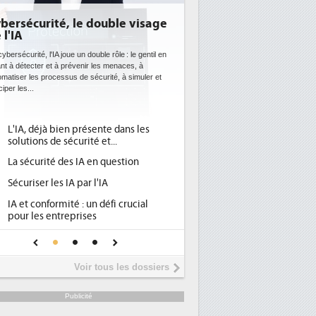
bersécurité, le double visage
DEE: l'efficacité én
 l'IA
bientôt une obligat
datacenters
ybersécurité, l'IA joue un double rôle : le gentil en
nt à détecter et à prévenir les menaces, à
Des datacenters plus durables et 
omatiser les processus de sécurité, à simuler et
ce que recherchent les pouvoirs
ciper les...
avec la mise en oeuvre de la nouv
l'efficacité...
L'IA, déjà bien présente dans les
Qu'est-ce que la DEE 
1
solutions de sécurité et...
d'efficacité énergéti
La sécurité des IA en question
DEE, une pression ad
2
pour les DSI à transfo
Sécuriser les IA par l'IA
Un outillage et des s
3
IA et conformité : un défi crucial
place pour répondre à
pour les entreprises
Phocea DC dans les c
4
Une IA de confiance pour une IA
DEE
plus sûre ?
Interview de Fabrice
5
Voir tous les dossiers
président de Digital R
Trimestriels IBM : L'ac
6
Publicité
soutient les...