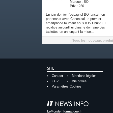
Marque : BQ
Prix : 250
En juin dernier, l'espagnol BQ lançait, en
partenariat avec Canonical, le premier
smartphone tournant sous l'OS Ubuntu. Il
récidive aujourd'hui dans le domaine des
tablettes en annonçant la mise...
Tous les nouveaux produi
SITE
Contact
Mentions légales
CGV
Vie privée
Paramètres Cookies
LeMondeInformatique.fr