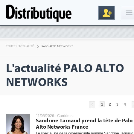
Connexion
TOUTE L'ACTUALITÉ
PALO ALTO NETWORKS
L'actualité PALO ALTO
NETWORKS
Inscription
1
2
3
4
11/05/2026 -
Carrières
Sandrine Tarnaud prend la tête de Palo
Alto Networks France
Le spécialiste de la cybersécurité nomme Sandrine Tarnaud