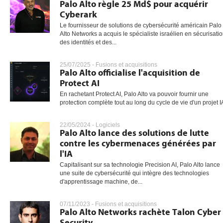
Palo Alto règle 25 Md$ pour acquérir
Cyberark
Le fournisseur de solutions de cybersécurité américain Palo
Alto Networks a acquis le spécialiste israélien en sécurisati
des identités et des...
25/07/2025 -
Fusions et acquisitions
Palo Alto officialise l'acquisition de
Protect AI
En rachetant Protect AI, Palo Alto va pouvoir fournir une
protection complète tout au long du cycle de vie d'un projet I
22/05/2024 -
Logiciels
Palo Alto lance des solutions de lutte
contre les cybermenaces générées par
l'IA
Capitalisant sur sa technologie Precision AI, Palo Alto lance
une suite de cybersécurité qui intègre des technologies
d'apprentissage machine, de...
07/11/2023 -
Fusions et acquisitions
Palo Alto Networks rachète Talon Cyber
Security