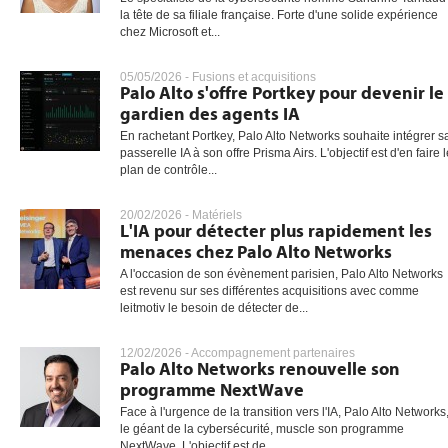
la tête de sa filiale française. Forte d'une solide expérience
chez Microsoft et...
gratuite
05/05/2026 -
Fusions et acquisitions
Palo Alto s'offre Portkey pour devenir le
gardien des agents IA
En rachetant Portkey, Palo Alto Networks souhaite intégrer s
passerelle IA à son offre Prisma Airs. L'objectif est d'en faire 
plan de contrôle...
20/02/2026 -
Matériels
L'IA pour détecter plus rapidement les
menaces chez Palo Alto Networks
A l'occasion de son évènement parisien, Palo Alto Networks
est revenu sur ses différentes acquisitions avec comme
leitmotiv le besoin de détecter de...
12/02/2026 -
Accompagnement partenaires
Palo Alto Networks renouvelle son
programme NextWave
Face à l'urgence de la transition vers l'IA, Palo Alto Networks
le géant de la cybersécurité, muscle son programme
NextWave. L'objectif est de...