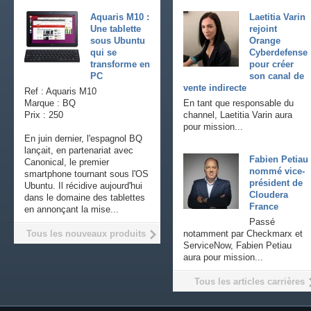
Aquaris M10 :
Laetitia Varin
Une tablette
rejoint
sous Ubuntu
Orange
qui se
Cyberdefense
transforme en
pour créer
PC
son canal de
vente indirecte
Ref : Aquaris M10
Marque : BQ
En tant que responsable du
Prix : 250
channel, Laetitia Varin aura
pour mission...
En juin dernier, l'espagnol BQ
lançait, en partenariat avec
Fabien Petiau
Canonical, le premier
nommé vice-
smartphone tournant sous l'OS
président de
Ubuntu. Il récidive aujourd'hui
Cloudera
dans le domaine des tablettes
France
en annonçant la mise...
Passé
Tous les nouveaux produits
notamment par Checkmarx et
ServiceNow, Fabien Petiau
aura pour mission...
Tous les articles carrières