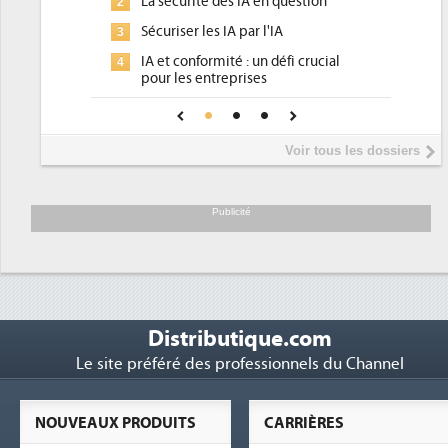
 sécurité des IA en question
DEE, une pression adminis
2
pour les DSI à transformer.
uriser les IA par l'IA
Un outillage et des servic
3
 et conformité : un défi crucial
place pour répondre à...
ur les entreprises
Phocea DC dans les corde
4
e IA de confiance pour une IA
DEE
us sûre ?
Interview de Fabrice Coq
5
Voir tous les dossiers
président de Digital Realty
Trimestriels IBM : L'activi
6
soutient les...
Publicité
Distributique.com
Le site préféré des professionnels du Channel
NOUVEAUX PRODUITS
CARRIÈRES