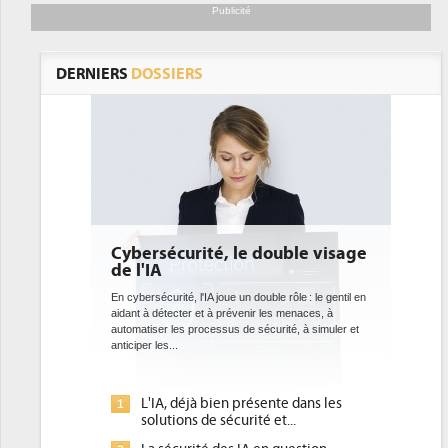
Publicité
DERNIERS
DOSSIERS
sécurité, le double visage
DEE: l'efficacité énerg
A
bientôt une obligation 
datacenters
curité, l'IA joue un double rôle : le gentil en
détecter et à prévenir les menaces, à
Des datacenters plus durables et plus e
er les processus de sécurité, à simuler et
ce que recherchent les pouvoirs publi
es...
avec la mise en oeuvre de la nouvelle D
l'efficacité...
IA, déjà bien présente dans les
Qu'est-ce que la DEE (dire
1
utions de sécurité et...
d'efficacité énergétique) 