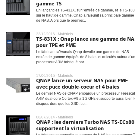
gamme TS
En lançant les TS-431X, sur l'entrée de gamme, et le TS-168
sur le haut de gamme, Qnap a rajeunit sa principale gamme
de NAS. Alors que le premier...
23/12/2016 -
Matériels
TS-831X : Qnap lance une gamme de NA
pour TPE et PME
Le fabricant taïwanais Qnap dévoile une gamme de NAS
entrée de gamme équipés de 8 baies et articulés autour d'u
processeur ARM fabriqué par...
17/06/2015 -
Matériels
QNAP lance un serveur NAS pour PME
avec puce double-coeur et 4 baies
Le dernier NAS de QNAP embarque un processeur Freesca
ARM dual-core Cortex-A9 à 1,2 GHz et supporte aussi bien l
disques durs que les SSD. Le...
08/07/2014 -
Matériels
QNAP : les derniers Turbo NAS TS-ECx80
supportent la virtualisation