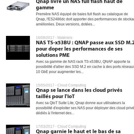
Qnap livre un NAS full flash haut de
gamme
Première NAS équipé de baies full flash au catalogue de
Qnap, l'ES2486dc doit apporter des performances de stock
gratuite
améliorées. Deux versions, dotées...
16/08/2017 -
Matériels
NAS TS-x53BU : QNAP passe aux SSD M.
pour doper les performances de ses
solutions PME
Avec sa gamme de NAS rack TS-x53BU, QNAP apporte la
possibilité d'allier des SSD M.2 en cache à des ports réseau
10 GbE pour augmenter les...
15/05/2017 -
Cloud Computing
Qnap se lance dans les cloud privés
taillés pour l'IoT
Avec sa QIoT Suite Lite, Qnap donne aux utilisateurs la
possibilité d'exploiter ses NAS pour déployer des cloud priv
dédiés à l'internet des...
17/03/2017 -
Cloud Computing
Qnap garnie le haut et le bas de sa