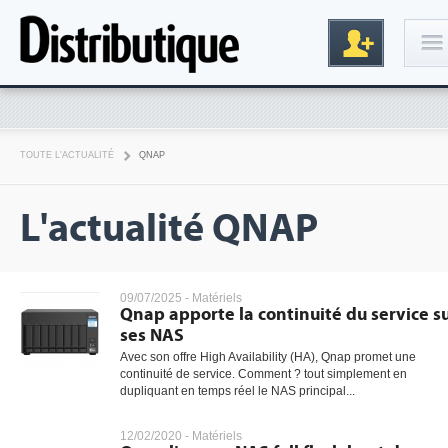
Connexion
TOUTE L'ACTUALITÉ
QNAP
L'actualité QNAP
09/07/2025 -
Matériels
Qnap apporte la continuité du service s
Inscription
ses NAS
Avec son offre High Availability (HA), Qnap promet une
continuité de service. Comment ? tout simplement en
dupliquant en temps réel le NAS principal...
12/02/2020 -
Matériels