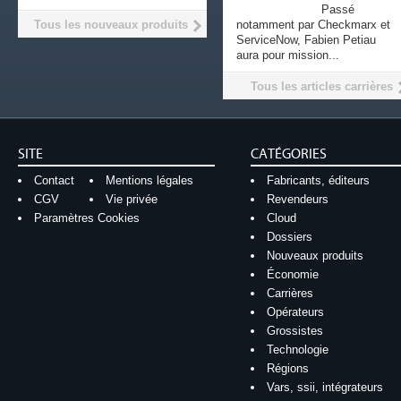
Passé
Tous les nouveaux produits
notamment par Checkmarx et
ServiceNow, Fabien Petiau
aura pour mission...
Tous les articles carrières
SITE
CATÉGORIES
Contact
Mentions légales
Fabricants, éditeurs
CGV
Vie privée
Revendeurs
Paramètres Cookies
Cloud
Dossiers
Nouveaux produits
Économie
Carrières
Opérateurs
Grossistes
Technologie
Régions
Vars, ssii, intégrateurs