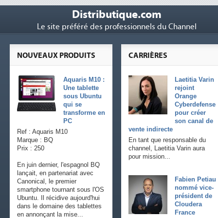
Distributique.com
Le site préféré des professionnels du Channel
NOUVEAUX PRODUITS
CARRIÈRES
Aquaris M10 :
Laetitia Varin
Une tablette
rejoint
sous Ubuntu
Orange
qui se
Cyberdefense
transforme en
pour créer
PC
son canal de
vente indirecte
Ref : Aquaris M10
Marque : BQ
En tant que responsable du
Prix : 250
channel, Laetitia Varin aura
pour mission...
En juin dernier, l'espagnol BQ
lançait, en partenariat avec
Fabien Petiau
Canonical, le premier
nommé vice-
smartphone tournant sous l'OS
président de
Ubuntu. Il récidive aujourd'hui
Cloudera
dans le domaine des tablettes
France
en annonçant la mise...