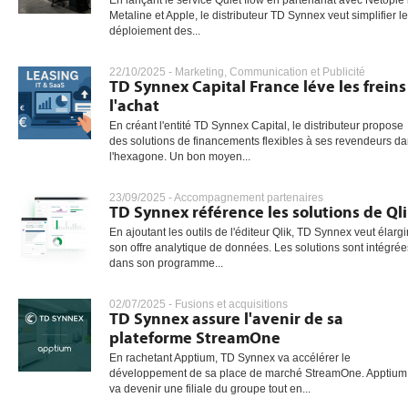
En lançant le service Quiet flow en partenariat avec Netopie
Metaline et Apple, le distributeur TD Synnex veut simplifier le
déploiement des...
22/10/2025 -
Marketing, Communication et Publicité
TD Synnex Capital France léve les freins
l'achat
En créant l'entité TD Synnex Capital, le distributeur propose
des solutions de financements flexibles à ses revendeurs d
l'hexagone. Un bon moyen...
23/09/2025 -
Accompagnement partenaires
TD Synnex référence les solutions de Ql
En ajoutant les outils de l'éditeur Qlik, TD Synnex veut élargi
son offre analytique de données. Les solutions sont intégrée
dans son programme...
02/07/2025 -
Fusions et acquisitions
TD Synnex assure l'avenir de sa
plateforme StreamOne
En rachetant Apptium, TD Synnex va accélérer le
développement de sa place de marché StreamOne. Apptium
va devenir une filiale du groupe tout en...