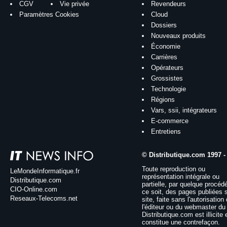
CGV
Vie privée
Revendeurs
Paramètres Cookies
Cloud
Dossiers
Nouveaux produits
Économie
Carrières
Opérateurs
Grossistes
Technologie
Régions
Vars, ssii, intégrateurs
E-commerce
Entretiens
© Distributique.com 1997 -
Toute reproduction ou
LeMondeInformatique.fr
représentation intégrale ou
Distributique.com
partielle, par quelque procéd
CIO-Online.com
ce soit, des pages publiées 
Reseaux-Telecoms.net
site, faite sans l'autorisation
l'éditeur ou du webmaster du 
Distributique.com est illicite 
constitue une contrefaçon.