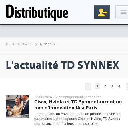
Connexion
TOUTE L'ACTUALITÉ
TD SYNNEX
L'actualité TD SYNNEX
1
2
3
4
Inscription
18/06/2026 -
Accompagnement partenaires
Cisco, Nvidia et TD Synnex lancent un
hub d'innovation IA à Paris
En proposant un environnement de production avec ses
partenaires technologiques Cisco et Nvidia, TD Synnex
permet aux organisations de passer plus...