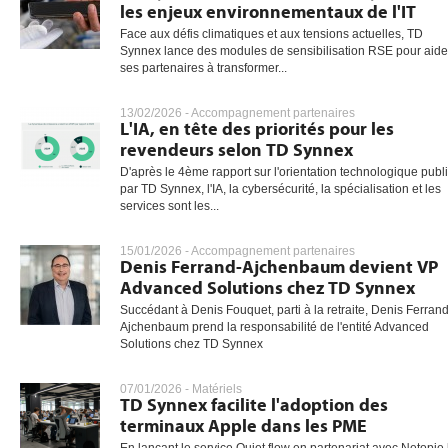
les enjeux environnementaux de l'IT
Face aux défis climatiques et aux tensions actuelles, TD
Synnex lance des modules de sensibilisation RSE pour aide
ses partenaires à transformer...
13/02/2026 -
Accompagnement partenaires
L'IA, en tête des priorités pour les
revendeurs selon TD Synnex
D'après le 4ème rapport sur l'orientation technologique publ
par TD Synnex, l'IA, la cybersécurité, la spécialisation et les
services sont les...
15/01/2026 -
Accompagnement partenaires
Denis Ferrand-Ajchenbaum devient VP
Advanced Solutions chez TD Synnex
Succédant à Denis Fouquet, parti à la retraite, Denis Ferrand
Ajchenbaum prend la responsabilité de l'entité Advanced
Solutions chez TD Synnex
07/01/2026 -
Matériels
TD Synnex facilite l'adoption des
terminaux Apple dans les PME