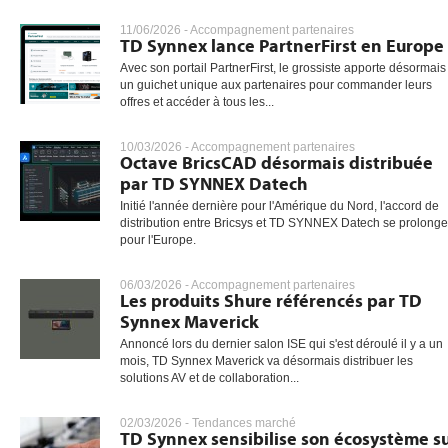
11/06/2026 -
Accompagnement partenaires
TD Synnex lance PartnerFirst en Europe
Avec son portail PartnerFirst, le grossiste apporte désormais
gratuite
un guichet unique aux partenaires pour commander leurs
offres et accéder à tous les...
10/03/2026 -
Accompagnement partenaires
Octave BricsCAD désormais distribuée
par TD SYNNEX Datech
Initié l'année dernière pour l'Amérique du Nord, l'accord de
distribution entre Bricsys et TD SYNNEX Datech se prolonge
pour l'Europe.
06/03/2026 -
Accompagnement partenaires
Les produits Shure référencés par TD
Synnex Maverick
Annoncé lors du dernier salon ISE qui s'est déroulé il y a un
mois, TD Synnex Maverick va désormais distribuer les
solutions AV et de collaboration...
02/03/2026 -
Tendances marché
TD Synnex sensibilise son écosystème s