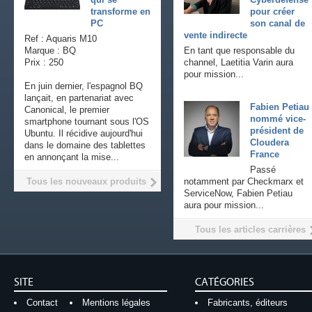
transforme en
pour créer
PC
son canal de
vente indirecte
Ref : Aquaris M10
Marque : BQ
En tant que responsable du
Prix : 250
channel, Laetitia Varin aura
pour mission...
En juin dernier, l'espagnol BQ
lançait, en partenariat avec
Fabien Petiau
Canonical, le premier
nommé vice-
smartphone tournant sous l'OS
président de
Ubuntu. Il récidive aujourd'hui
Cloudera
dans le domaine des tablettes
France
en annonçant la mise...
Passé
Tous les nouveaux produits
notamment par Checkmarx et
ServiceNow, Fabien Petiau
aura pour mission...
Tous les articles carrières
SITE
CATÉGORIES
Contact
Mentions légales
Fabricants, éditeurs