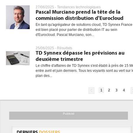
27/06/2025 -
Tendances technologiques
Pascal Murciano prend la tête de la
commission distribution d'Eurocloud
En tant qu'agrégateur de solutions cloud, TD Synnex France
est bien placé pour parler de distribution IT au sein
d'Eurocloud. Pascal Murciano, son...
25/06/2025 -
Résultats
TD Synnex dépasse les prévisions au
deuxième trimestre
Le chiffre d'affaires de TD Synnex s'est établi à près de 15 
entre avril et juin derniers. Tous les voyants sont au vert sur l
plan des...
1
2
3
4
Publicité
DERNIERS
DOSSIERS