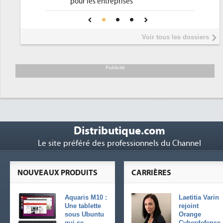
Phocea DC dans les cordes pour la
4
pour une IA
DEE
Interview de Fabrice Coquio,
5
Voir tous les dossiers
président de Digital Realty...
Trimestriels IBM : L'activité logicielle
6
soutient les...
Publicité
Distributique.com
Le site préféré des professionnels du Channel
NOUVEAUX PRODUITS
CARRIÈRES
Aquaris M10 :
Laetitia Varin
Une tablette
rejoint
sous Ubuntu
Orange
qui se
Cyberdefense