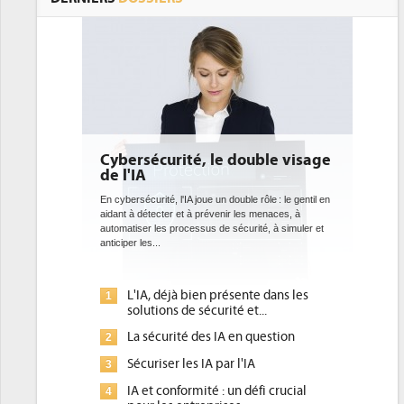
ouble visage
DEE: l'efficacité énergétique
bientôt une obligation pour les
datacenters
le rôle : le gentil en
es menaces, à
Des datacenters plus durables et plus efficaces, c'est
urité, à simuler et
ce que recherchent les pouvoirs publics européens
avec la mise en oeuvre de la nouvelle Directive sur
l'efficacité...
nte dans les
Qu'est-ce que la DEE (directive
1
et...
d'efficacité énergétique) ?
 question
DEE, une pression administrative
2
pour les DSI à transformer...
'IA
Un outillage et des services déjà en
3
défi crucial
place pour répondre à...