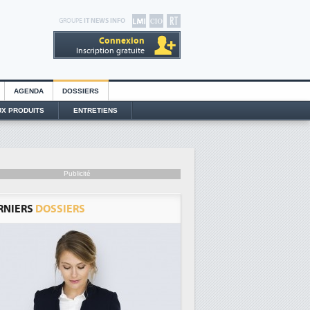
GROUPE
IT NEWS INFO
Connexion
Inscription gratuite
AGENDA
DOSSIERS
X PRODUITS
ENTRETIENS
Publicité
RNIERS
DOSSIERS