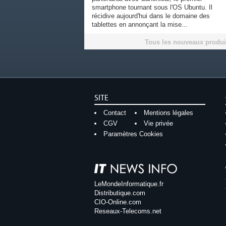
smartphone tournant sous l'OS Ubuntu. Il
récidive aujourd'hui dans le domaine des
tablettes en annonçant la mise...
Tous les nouveaux produi
SITE
Contact
Mentions légales
CGV
Vie privée
Paramètres Cookies
LeMondeInformatique.fr
Distributique.com
CIO-Online.com
Reseaux-Telecoms.net