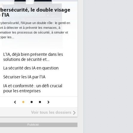
sécurité, le double visage
DEE: l'efficacité énerg
A
bientôt une obligation
datacenters
curité, l'IA joue un double rôle : le gentil en
détecter et à prévenir les menaces, à
Des datacenters plus durables et plus e
er les processus de sécurité, à simuler et
ce que recherchent les pouvoirs publi
les...
avec la mise en oeuvre de la nouvelle 
l'efficacité...
IA, déjà bien présente dans les
Qu'est-ce que la DEE (dir
1
lutions de sécurité et...
d'efficacité énergétique) 
 sécurité des IA en question
DEE, une pression admini
2
pour les DSI à transformer
curiser les IA par l'IA
Un outillage et des servi
3
 et conformité : un défi crucial
place pour répondre à...
ur les entreprises
Phocea DC dans les corde
4
e IA de confiance pour une IA
DEE
us sûre ?
Interview de Fabrice Coq
5
Voir tous les dossiers
président de Digital Realt
Trimestriels IBM : L'activi
6
Publicité
soutient les...