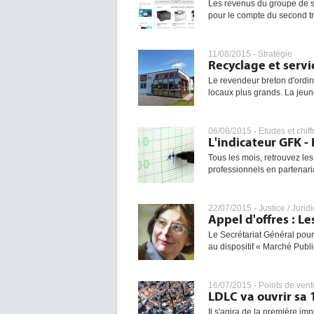
Les revenus du groupe de s
pour le compte du second t
11/08/2015 -
Stratégie
Recyclage et servi
Le revendeur breton d'ordi
locaux plus grands. La jeune
06/08/2015 -
Etudes et chiff
L'indicateur GFK - 
Tous les mois, retrouvez les
professionnels en partenaria
22/07/2015 -
Justice / Jurid
Appel d'offres : Le
Le Secrétariat Général pou
au dispositif « Marché Public
16/07/2015 -
Points de vent
LDLC va ouvrir sa
Il s'agira de la première i