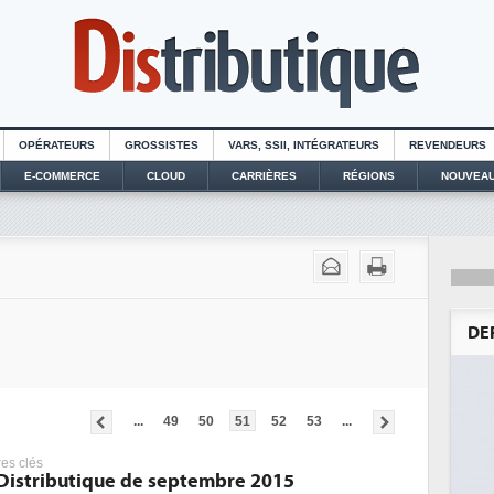
OPÉRATEURS
GROSSISTES
VARS, SSII, INTÉGRATEURS
REVENDEURS
E-COMMERCE
CLOUD
CARRIÈRES
RÉGIONS
NOUVEAU
DE
...
49
50
51
52
53
...
res clés
 Distributique de septembre 2015