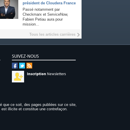
président de Cloudera France
Passé notamment par
Checkmarx et ServiceNow,
Fabien Petiau aura pour
mission...
Tous les articles carrières
SUIVEZ-NOUS
Inscription
Newsletters
dé que ce soit, des pages publiées sur ce site,
 est illicite et constitue une contrefaçon.