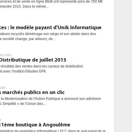
ervices et de vente en ligne BtoB ont représenté près de 700 M€
rimestre 2015. Dans le même...
ces : le modèle payant d'Unik Informatique
nateurs recyclés déménage son siège et son atelier dans des
 société change, par ailleurs, de...
res clés
Distributique de juillet 2015
 résultats des ventes dans les canaux de distribution
t avec l'institut d'études GFK.
ique
s marchés publics en un clic
r la Modernisation de l'Action Publique a annoncé son adhésion
 Simplifié » de l'Union des...
e
 11ème boutique à Angoulême
mplantation du revendeur informatique LDLC dans le sud-ouest de la