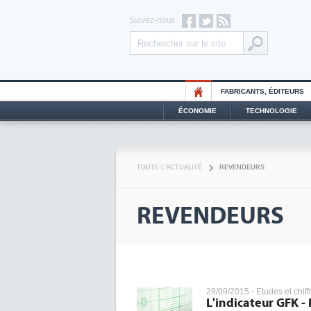
Suivez-nous
FABRICANTS, ÉDITEURS
ÉCONOMIE
TECHNOLOGIE
TOUTE L'ACTUALITÉ
REVENDEURS
REVENDEURS
29/09/2015 -
Etudes et chiff
L'indicateur GFK -