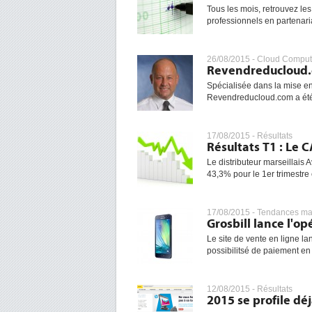
Tous les mois, retrouvez les
professionnels en partenaria
26/08/2015 -
Cloud Comput
Revendreducloud.co
Spécialisée dans la mise en
Revendreducloud.com a été p
17/08/2015 -
Résultats
Résultats T1 : Le 
Le distributeur marseillais 
43,3% pour le 1er trimestre c
17/08/2015 -
Tendances ma
Grosbill lance l'op
Le site de vente en ligne l
possibilitsé de paiement en p
12/08/2015 -
Résultats
2015 se profile d