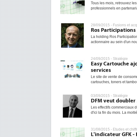
Tous les mois, retrouvez les
professionnels en partenaria
28/09/2015 -
Fusions et acq
Ros Participations
La holding Ros Participatio
actionnaire au sein d'un n
24/09/2015 -
Stratégie
Easy Cartouche aj
services
Le site de vente de consom
cartouches, toners et tamb
03/09/2015 -
Stratégie
DFM veut doubler 
Les effectifs commerciaux d
d'ici la fin du mois. La moiti
31/08/2015 -
Etudes et chiff
L'indicateur GFK -