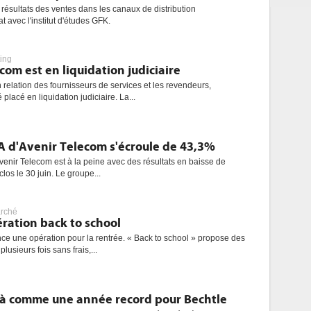
 résultats des ventes dans les canaux de distribution
t avec l'institut d'études GFK.
ing
m est en liquidation judiciaire
 relation des fournisseurs de services et les revendeurs,
lacé en liquidation judiciaire. La...
CA d'Avenir Telecom s'écroule de 43,3%
Avenir Telecom est à la peine avec des résultats en baisse de
los le 30 juin. Le groupe...
rché
ération back to school
ance une opération pour la rentrée. « Back to school » propose des
lusieurs fois sans frais,...
éjà comme une année record pour Bechtle