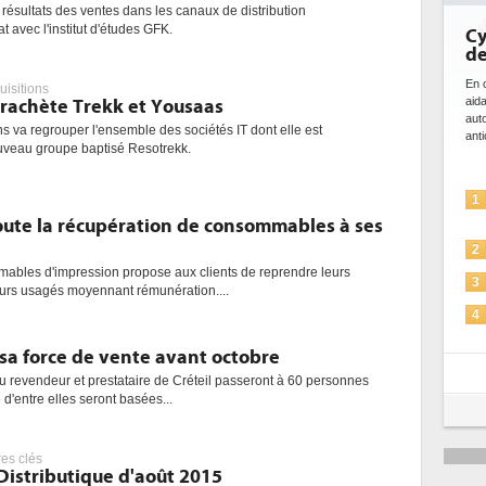
 résultats des ventes dans les canaux de distribution
t avec l'institut d'études GFK.
Cyber
de l'I
En cybersé
uisitions
aidant à 
 rachète Trekk et Yousaas
automatis
ns va regrouper l'ensemble des sociétés IT dont elle est
anticiper 
ouveau groupe baptisé Resotrekk.
L'
1
so
oute la récupération de consommables à ses
La
2
mables d'impression propose aux clients de reprendre leurs
Sé
3
ours usagés moyennant rémunération....
IA
4
po
sa force de vente avant octobre
Un
5
pl
u revendeur et prestataire de Créteil passeront à 60 personnes
é d'entre elles seront basées...
res clés
 Distributique d'août 2015