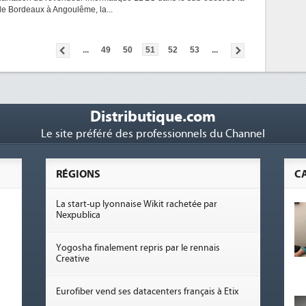
 de Bordeaux à Angoulême, la...
...
49
50
51
52
53
...
Distributique.com
Le site préféré des professionnels du Channel
RÉGIONS
C
La start-up lyonnaise Wikit rachetée par
Nexpublica
Yogosha finalement repris par le rennais
Creative
Eurofiber vend ses datacenters français à Etix