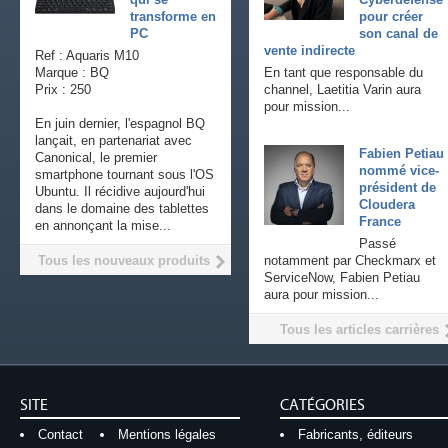
transforme en
pour créer
PC
son canal de
vente indirecte
Ref : Aquaris M10
Marque : BQ
En tant que responsable du
Prix : 250
channel, Laetitia Varin aura
pour mission...
En juin dernier, l'espagnol BQ
lançait, en partenariat avec
Fabien Petiau
Canonical, le premier
nommé vice-
smartphone tournant sous l'OS
président de
Ubuntu. Il récidive aujourd'hui
Cloudera
dans le domaine des tablettes
France
en annonçant la mise...
Passé
Tous les nouveaux produits
notamment par Checkmarx et
ServiceNow, Fabien Petiau
aura pour mission...
Tous les articles carrières
SITE
CATÉGORIES
Contact
Mentions légales
Fabricants, éditeurs