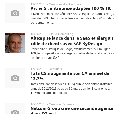
19/04/2013 -
Créations d’entreprises
Arche SI, entreprise adaptée 100 % TIC
« Nous sommes une véritable SSII », explique Alain Olives, l
président d'Arche SI, par ailleurs ancien directeur d'un cabin
de recrutement...
18/04/2013 -
Cloud Computing
Alticap se lance dans le SaaS et élargit 
cible de clients avec SAP ByDesign
Partenaire historique de Sage, exclusivement sur la Ligne
100, le groupe Alticap a élargit son offre de logiciels de gest
en signant avec SAP....
17/04/2013 -
Résultats
Tata CS a augmenté son CA annuel de
13,7%
Tata consultancy services (TCS) publie son chiffre d'affaires
annuel, 2012/2013, clos au 31 mars dernier. Il se monte à
11,568 milliards de dollars...
16/04/2013 -
Création d'agence
Netcom Group crée une seconde agence
dans l'Ouest