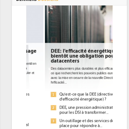
DEE: l'efficacité énergétique
bientôt une obligation pour les
datacenters
Des datacenters plus durables et plus efficaces, c'est
ce que recherchent les pouvoirs publics européens
avec la mise en oeuvre de la nouvelle Directive sur
l'efficacité...
Qu'est-ce que la DEE (directive
1
d'efficacité énergétique) ?
DEE, une pression administrative
2
pour les DSI à transformer...
Un outillage et des services déjà en
3
place pour répondre à...