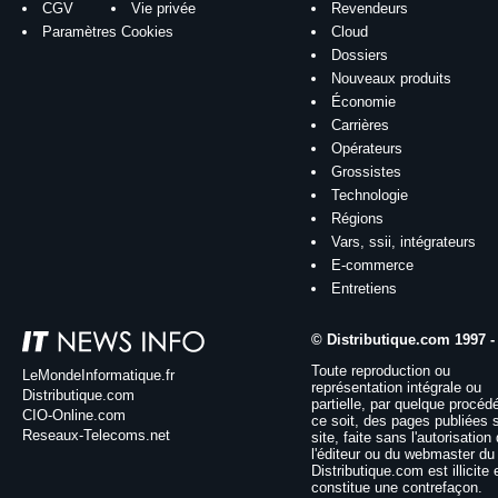
CGV
Vie privée
Revendeurs
Paramètres Cookies
Cloud
Dossiers
Nouveaux produits
Économie
Carrières
Opérateurs
Grossistes
Technologie
Régions
Vars, ssii, intégrateurs
E-commerce
Entretiens
© Distributique.com 1997 -
Toute reproduction ou
LeMondeInformatique.fr
représentation intégrale ou
Distributique.com
partielle, par quelque procéd
CIO-Online.com
ce soit, des pages publiées 
Reseaux-Telecoms.net
site, faite sans l'autorisation
l'éditeur ou du webmaster du 
Distributique.com est illicite 
constitue une contrefaçon.