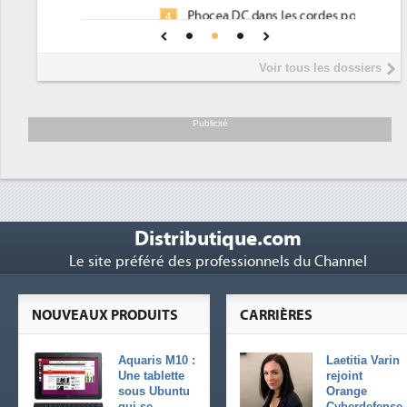
Phocea DC dans les cordes pour la
4
DEE
Interview de Fabrice Coquio,
5
Voir tous les dossiers
président de Digital Realty...
Trimestriels IBM : L'activité logicielle
6
soutient les...
Publicité
Distributique.com
Le site préféré des professionnels du Channel
NOUVEAUX PRODUITS
CARRIÈRES
Aquaris M10 :
Laetitia Varin
Une tablette
rejoint
sous Ubuntu
Orange
qui se
Cyberdefense