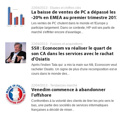
22/04/2013 -
Etudes et chiffres clés
La baisse de ventes de PC a dépassé les
-20% en EMEA au premier trimestre 201
gratuite
Les ventes de PC chutent dans le monde et l'Europe y
participe largement. Dans ce contexte, HP voit ses parts de
marché s'effriter encore d'avantage...
22/04/2013 -
Fusions et acquisitions
SSII : Econocom va réaliser le quart de
son CA dans les services avec le rachat
d'Osiatis
Après l'indien Tata qui a mis la main sur Alti, Econocom veut
racheter Osiatis. Un signe de plus d'une recomposition est e
cours dans le monde des...
22/04/2013 -
Tendances marché
Venedim commence à abandonner
l'offshore
Confrontées à la volonté des clients de tirer les prix vers le
bas, une partie des sociétés de services informatiques
françaises a décidé de miser...