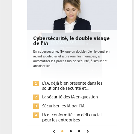
le double visage
DEE: l'efficacité énergétique
bientôt une obligation pour les
datacenters
un double rôle : le gentil en
venir les menaces, à
Des datacenters plus durables et plus efficaces, c'est
de sécurité, à simuler et
ce que recherchent les pouvoirs publics européens
avec la mise en oeuvre de la nouvelle Directive sur
l'efficacité...
présente dans les
Qu'est-ce que la DEE (directive
1
rité et...
d'efficacité énergétique) ?
 IA en question
DEE, une pression administrative
2
pour les DSI à transformer...
par l'IA
Un outillage et des services déjà en
3
 : un défi crucial
place pour répondre à...
rises
Phocea DC dans les cordes pour la
4
ance pour une IA
DEE