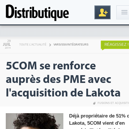
Connexion
29
JUIL
RÉAGISSEZ !
TOUTE L'ACTUALITÉ
VARS/SSII/INTÉGRATEURS
2014
5COM se renforce
auprès des PME avec
l'acquisition de Lakota
Inscription
FUSIONS ET ACQUISIT
Déjà propriétaire de 51% 
Lakota, 5COM vient d'en