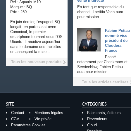
vente indirecte
Ref : Aquaris M10
Marque : BQ
En tant que responsable du
Prix : 250
channel, Laetitia Varin aura
pour mission...
En juin dernier, l'espagnol BQ
lançait, en partenariat avec
Fabien Petiau
Canonical, le premier
nommé vice-
smartphone tournant sous l'OS
président de
Ubuntu. Il récidive aujourd'hui
Cloudera
dans le domaine des tablettes
France
en annonçant la mise...
Passé
Tous les nouveaux produits
notamment par Checkmarx et
ServiceNow, Fabien Petiau
aura pour mission...
Tous les articles carrières
SITE
CATÉGORIES
Contact
Mentions légales
Fabricants, éditeurs
CGV
Vie privée
Revendeurs
Paramètres Cookies
Cloud