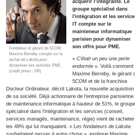
acquérir l'intégralité. Le
groupe spécialisé dans
l'intégration et les service
gratuite
IT compte sur le
mainteneur informatique
parisien pour dynamiser
son offre pour PME.
Fondateur et gérant de 5COM,
Maxime Berreby compte sur le
«
C'était un peu une perle
rachat de Lakota pour
dynamiser ses activités PME.
endormie
». Voilà comment
(crédit photo : DR)
Maxime Berreby, le gérant 
5COM et de la franchise
Docteur Ordinateur, décrit Lakota, la nouvelle acquisition
de sa société. Déjà actionnaire de l'entreprise parisienne
de maintenance informatique à hauteur de 51%, le group
spécialisé dans l'intégration et les services (conseil,
services managés, maintenance, régie) vient de racheter
les 49% qui lui manquaient. «
Les fondateurs de Lakota
souhaitaient passer à autre chose
», explique Maxime