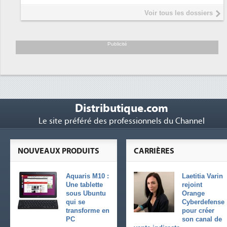
Interview de Fabrice Coquio,
5
Voir tous les dossiers
président de Digital Realty...
Trimestriels IBM : L'activité logicielle
6
soutient les...
Publicité
Distributique.com
Le site préféré des professionnels du Channel
NOUVEAUX PRODUITS
CARRIÈRES
Aquaris M10 :
Laetitia Varin
Une tablette
rejoint
sous Ubuntu
Orange
qui se
Cyberdefense
transforme en
pour créer
PC
son canal de