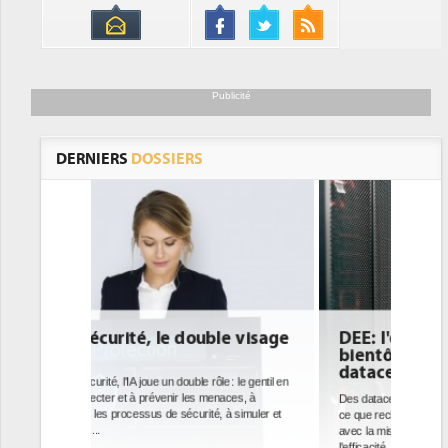
Publicité
DERNIERS
DOSSIERS
e visage
DEE: l'efficacité énergétique
bientôt une obligation pour les
datacenters
: le gentil en
ces, à
Des datacenters plus durables et plus efficaces, c'est
à simuler et
ce que recherchent les pouvoirs publics européens
avec la mise en oeuvre de la nouvelle Directive sur
l'efficacité...