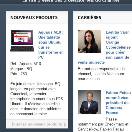
Le site préféré des professionnels du Channel
NOUVEAUX PRODUITS
CARRIÈRES
Aquaris M10 :
Laetitia Varin
Une tablette
rejoint
sous Ubuntu
Orange
qui se
Cyberdefense
transforme en
pour créer
PC
son canal de
vente indirecte
Ref : Aquaris M10
Marque : BQ
En tant que responsable du
Prix : 250
channel, Laetitia Varin aura
pour mission...
En juin dernier, l'espagnol BQ
lançait, en partenariat avec
Fabien Petiau
Canonical, le premier
nommé vice-
smartphone tournant sous l'OS
président de
Ubuntu. Il récidive aujourd'hui
Cloudera
dans le domaine des tablettes
France
en annonçant la mise...
Passé
Tous les nouveaux produits
notamment par Checkmarx et
ServiceNow, Fabien Petiau