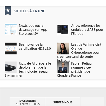
À LA UNE
ARTICLES
Nextcloud ouvre
Arrow référence les
davantage son App
onduleurs d'ABB pour
Store aux ISV
l'Europe
Beemo valide la
Laetitia Varin rejoint
certification HDS v2.0
Orange
Cyberdefense pour
créer son canal de vente
indirecte
Upscale AI prépare le
Fabien Petiau
déploiement de la
nommé vice-
technologie réseau
président de
Skyhammer
Cloudera France
S'ABONNER
SUIVEZ-NOUS
AUX NEWSLETTERS