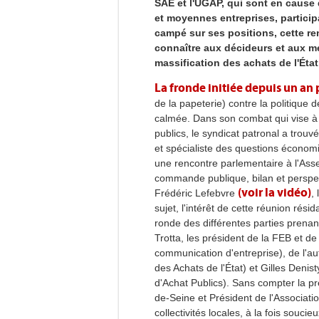
SAE et l'UGAP, qui sont en cause 
et moyennes entreprises, partici
campé sur ses positions, cette re
connaître aux décideurs et aux méd
massification des achats de l'État
La fronde initiée depuis un an 
de la papeterie) contre la politique d
calmée. Dans son combat qui vise à
publics, le syndicat patronal a trouvé
et spécialiste des questions économi
une rencontre parlementaire à l'Ass
commande publique, bilan et perspec
(voir la vidéo)
Frédéric Lefebvre
,
sujet, l'intérêt de cette réunion rés
ronde des différentes parties prenant
Trotta, les président de la FEB et d
communication d'entreprise), de l'au
des Achats de l'État) et Gilles Deni
d'Achat Publics). Sans compter la p
de-Seine et Président de l'Associat
collectivités locales, à la fois souc