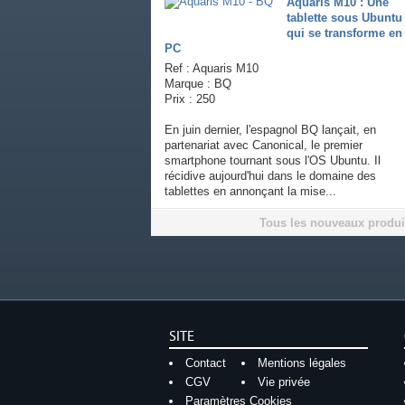
Aquaris M10 : Une
tablette sous Ubuntu
qui se transforme en
PC
Ref : Aquaris M10
Marque : BQ
Prix : 250
En juin dernier, l'espagnol BQ lançait, en
partenariat avec Canonical, le premier
smartphone tournant sous l'OS Ubuntu. Il
récidive aujourd'hui dans le domaine des
tablettes en annonçant la mise...
Tous les nouveaux produi
SITE
Contact
Mentions légales
CGV
Vie privée
Paramètres Cookies