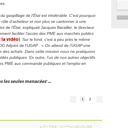
nes.
du gaspillage de l'État est intolérable. C'est pourquoi
ai rôle d'acheteur et non plus se cantonner à une
s de l'État,
expliquait Jacques Barailler, le directeur
ment faciliter l'accès des PME aux marchés publics
 la vidéo)
. Sur le fond, c'est à peu près le même
e DG Adjoint de l'UGAP :
« On attend de l'UGAP une
que des achats. Dans cette mission nous ne pratiquons
ités publiques. En outre, l'un de nos autres objectifs
 des PME aux commande publiques et l'emploi en
as les seules menacées
...
"
1
2
AJOUTER UN COMMENTAIRE