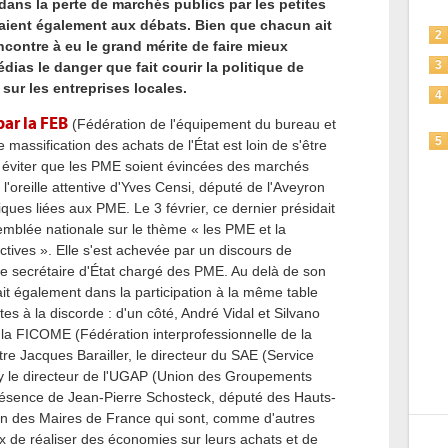
dans la perte de marchés publics par les petites
paient également aux débats. Bien que chacun ait
2
ncontre à eu le grand mérite de faire mieux
ias le danger que fait courir la politique de
3
 sur les entreprises locales.
4
par la FEB
(Fédération de l'équipement du bureau et
5
e massification des achats de l'État est loin de s'être
 éviter que les PME soient évincées des marchés
 l'oreille attentive d'Yves Censi, député de l'Aveyron
ques liées aux PME. Le 3 février, ce dernier présidait
emblée nationale sur le thème « les PME et la
tives ». Elle s'est achevée par un discours de
 le secrétaire d'État chargé des PME. Au delà de son
idait également dans la participation à la même table
es à la discorde : d'un côté, André Vidal et Silvano
e la FICOME (Fédération interprofessionnelle de la
tre Jacques Barailler, le directeur du SAE (Service
sty le directeur de l'UGAP (Union des Groupements
résence de Jean-Pierre Schosteck, député des Hauts-
ion des Maires de France qui sont, comme d'autres
ieux de réaliser des économies sur leurs achats et de