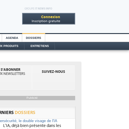
GROUPE
IT NEWS INFO
Connexion
Inscription gratuite
AGENDA
DOSSIERS
X PRODUITS
ENTRETIENS
S'ABONNER
SUIVEZ-NOUS
X NEWSLETTERS
bersécurité, le double visage
 l'IA
ybersécurité, l'IA joue un double rôle : le gentil en
Publicité
ant à détecter et à prévenir les menaces, à
omatiser les processus de sécurité, à simuler et
ciper les...
RNIERS
DOSSIERS
L'IA, déjà bien présente dans les