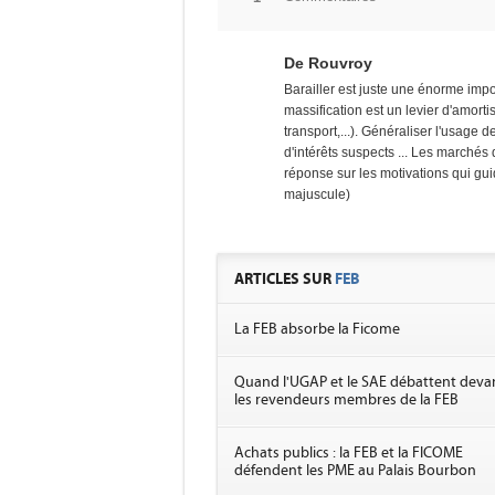
De Rouvroy
Barailler est juste une énorme impo
massification est un levier d'amortis
transport,...). Généraliser l'usage de
d'intérêts suspects ... Les marché
réponse sur les motivations qui gu
majuscule)
ARTICLES SUR
FEB
La FEB absorbe la Ficome
Quand l'UGAP et le SAE débattent deva
les revendeurs membres de la FEB
Achats publics : la FEB et la FICOME
défendent les PME au Palais Bourbon