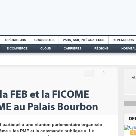
OPÉRATEURS
GROSSISTES
VARS, SSII, INTÉGRATEURS
REVENDEURS
E-COMMERCE
CLOUD
CARRIÈRES
RÉGIONS
NOUVEAU
1
AU
Cy
 la FEB et la FICOME
de
En c
ME au Palais Bourbon
aid
aut
anti
DE
 participé à une réunion parlementaire organisée
thème « les PME et la commande publique ». Le
1