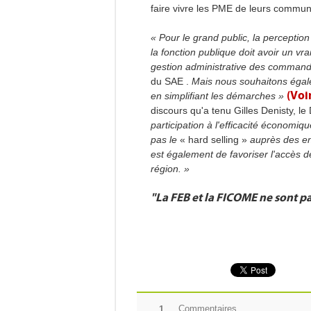
faire vivre les PME de leurs commu
« Pour le grand public, la perception 
la fonction publique doit avoir un vr
gestion administrative des commande
du SAE
.
Mais nous souhaitons égale
(Voir
en simplifiant les démarches »
discours qu'a tenu Gilles Denisty, l
participation à l'efficacité économi
pas le
« hard selling »
auprès des ent
est également de favoriser l'accès
région. »
"La FEB et la FICOME ne sont p
Commentaires
1