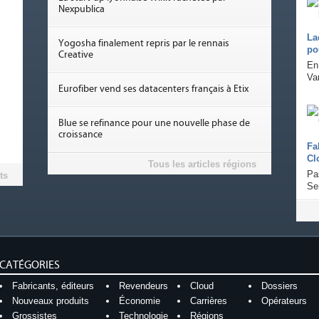
Nexpublica
La
Yogosha finalement repris par le rennais
po
Creative
En
Var
Eurofiber vend ses datacenters français à Etix
Blue se refinance pour une nouvelle phase de
croissance
Fa
Cl
Tous les articles régions
Pa
ts
Se
CATÉGORIES
Fabricants, éditeurs
Revendeurs
Cloud
Dossiers
Nouveaux produits
Économie
Carrières
Opérateurs
Grossistes
Technologie
Régions