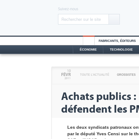
Suivez-nous
FABRICANTS, ÉDITEURS
ÉCONOMIE
TECHNOLOGIE
10
FÉVR
TOUTE L'ACTUALITÉ
GROSSISTES
2011
Achats publics :
défendent les P
Les deux syndicats patronaux ont
par le député Yves Censi sur le 