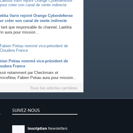
etitia Varin rejoint Orange Cyberdefense
ur créer son canal de vente indirecte
 tant que responsable du channel, Laetitia
in aura pour mission...
bien Petiau nommé vice-président de
oudera France
ssé notamment par Checkmarx et
rviceNow, Fabien Petiau aura pour mission...
Tous les articles carrières
SUIVEZ-NOUS
Inscription
Newsletters