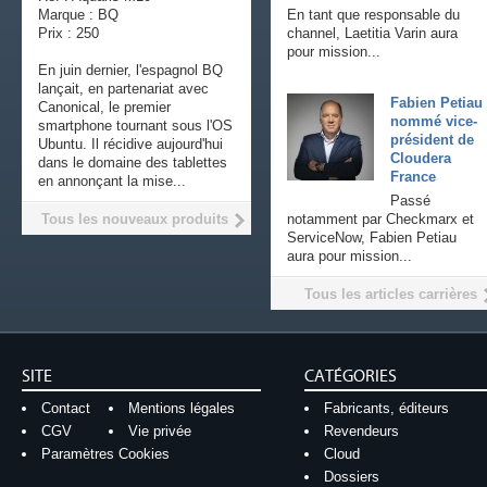
Marque : BQ
En tant que responsable du
Prix : 250
channel, Laetitia Varin aura
pour mission...
En juin dernier, l'espagnol BQ
lançait, en partenariat avec
Fabien Petiau
Canonical, le premier
nommé vice-
smartphone tournant sous l'OS
président de
Ubuntu. Il récidive aujourd'hui
Cloudera
dans le domaine des tablettes
France
en annonçant la mise...
Passé
Tous les nouveaux produits
notamment par Checkmarx et
ServiceNow, Fabien Petiau
aura pour mission...
Tous les articles carrières
SITE
CATÉGORIES
Contact
Mentions légales
Fabricants, éditeurs
CGV
Vie privée
Revendeurs
Paramètres Cookies
Cloud
Dossiers