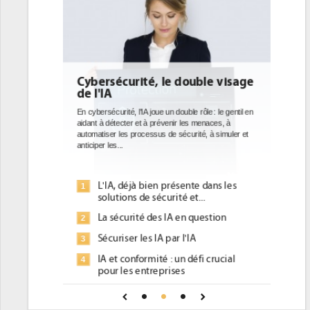
ouble visage
DEE: l'efficacité énergétique
bientôt une obligation pour les
datacenters
le rôle : le gentil en
es menaces, à
Des datacenters plus durables et plus efficaces, c'est
urité, à simuler et
ce que recherchent les pouvoirs publics européens
avec la mise en oeuvre de la nouvelle Directive sur
l'efficacité...
nte dans les
Qu'est-ce que la DEE (directive
1
et...
d'efficacité énergétique) ?
 question
DEE, une pression administrative
2
pour les DSI à transformer...
'IA
Un outillage et des services déjà en
3
défi crucial
place pour répondre à...
Phocea DC dans les cordes pour la
4
pour une IA
DEE