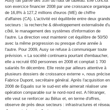
Ausy fait partie des SSII du haut de tableau. Elle conclut
son exercice financier 2008 par une croissance organiqu
de 16,8% à 127,2 millions d'euros (ME) de chiffre
gratuite
d'affaires (CA). L'activité est équilibrée entre deux grand
secteurs : la recherche & développement externalisée d'
côté, le management des systèmes d'information de
l'autre. La direction veut maintenir cet équilibre de 50/50
avec la même progression ou presque d'une année à
l'autre. Pour 2009, Ausy se refuse à communiquer toute
prévision. « La société continuera pourtant d'embaucher,
elle a recruté 650 personnes en 2008 et comptait 1 700
salariés fin décembre. Elle reste par ailleurs attentive à
plusieurs dossiers de croissance externe », nous précise
Fabrice Dupont, secrétaire général. Après l'acquisition en
2008 de Equalis sur le sud-est elle aimerait réaliser une
opération comparable sur le nord-nord est. A l'étranger,
elle veut se renforcer au Bélux et, en terme d'offres,
observe de près deux secteurs : infrastructures et résea