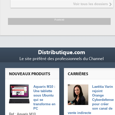
Interview de Fabrice Coquio,
5
Voir tous les dossiers
président de Digital Realty...
Trimestriels IBM : L'activité logicielle
6
soutient les...
Publicité
Distributique.com
Le site préféré des professionnels du Channel
NOUVEAUX PRODUITS
CARRIÈRES
Aquaris M10 :
Laetitia Varin
Une tablette
rejoint
sous Ubuntu
Orange
qui se
Cyberdefense
transforme en
pour créer
PC
son canal de
vente indirecte
Ref : Aquaris M10