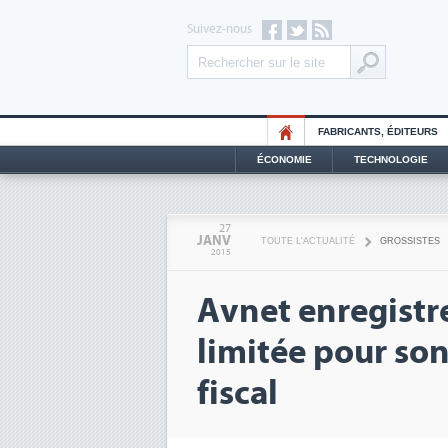
Suivez-nous
FABRICANTS, ÉDITEURS
ÉCONOMIE
TECHNOLOGIE
27
JANV
TOUTE L'ACTUALITÉ
GROSSISTES
2015
Avnet enregistr
limitée pour so
fiscal