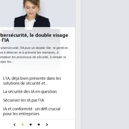
le visage
DEE: l'efficacité énergétique
bientôt une obligation pour les
datacenters
le : le gentil en
enaces, à
Des datacenters plus durables et plus efficaces, c'est
, à simuler et
ce que recherchent les pouvoirs publics européens
avec la mise en oeuvre de la nouvelle Directive sur
l'efficacité...
dans les
Qu'est-ce que la DEE (directive
1
.
d'efficacité énergétique) ?
estion
DEE, une pression administrative
2
pour les DSI à transformer...
Un outillage et des services déjà en
3
 crucial
place pour répondre à...
Phocea DC dans les cordes pour la
4
r une IA
DEE