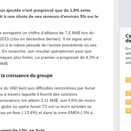
eur ajoutée n'ont progressé que de 1,8% entre
oit à une chute de ses revenus d'environ 5% sur le
 enregistré un chiffre d'affaires de 7,5 Md$ lors du
Cybersécurité, le doub
015 (clos en décembre dernier). Il ne signe ainsi
de l'IA
ort à la même période de l'année précédente où ses
En cybersécurité, l'IA joue un double rô
 En revanche, son résultat opérationnel ainsi que
aidant à détecter et à prévenir les m
miques plus fortes. Le premier a progressé de 4,3% à
automatiser les processus de sécurité
anticiper les...
 Md$.
 la croissance du groupe
L'IA, déjà bien présente 
1
solutions de sécurité et..
 du VAD tient aux difficultés rencontrées par Avnet
La sécurité des IA en qu
2
 à travers laquelle il fournit des solutions
cturations ont atteint 3,11 Md$, soit 4,6% de moins
Sécuriser les IA par l'IA
3
u globe où opère Avnet TS ont vu leurs activités se
IA et conformité : un défi
4
e cas en Asie (-13,4%) et dans la zone EMEA (-3% à
pour les entreprises
Une IA de confiance pou
5
plus sûre ?