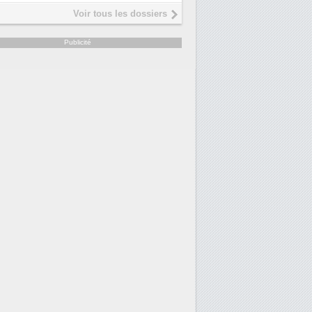
Interview de Fabrice Coquio,
5
Voir tous les dossiers
président de Digital Realty...
Trimestriels IBM : L'activité logicielle
6
Publicité
soutient les...