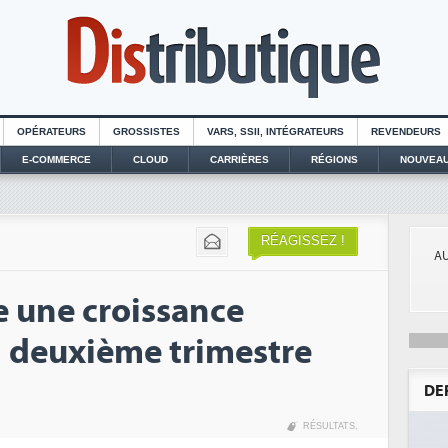
OPÉRATEURS
GROSSISTES
VARS, SSII, INTÉGRATEURS
REVENDEURS
E-COMMERCE
CLOUD
CARRIÈRES
RÉGIONS
NOUVEAU
RÉAGISSEZ !
AU
e une croissance
n deuxième trimestre
DE
RÉSULTATS
,