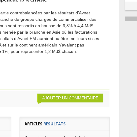
mpent de 17% en Asie
rtie contrebalancées par les résultats d'Avnet
 branche du groupe chargée de commercialiser des
nus sont ressortis en hausse de 6,8% à 4,4 Md$.
és menée par la branche en Asie où les facturations
ultats d'Avnet EM auraient pu être meilleurs si ses
A et sur le continent américain n'avaient pas
e 1%, pour représenter 1,2 Md$ chacun.
AJOUTER UN COMMENTAIRE
ARTICLES
RÉSULTATS