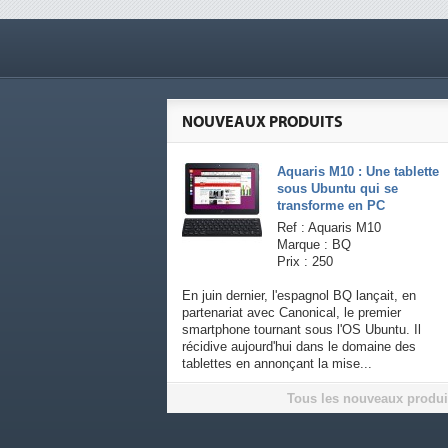
NOUVEAUX PRODUITS
Aquaris M10 : Une tablette
sous Ubuntu qui se
transforme en PC
Ref : Aquaris M10
Marque : BQ
Prix : 250
En juin dernier, l'espagnol BQ lançait, en
partenariat avec Canonical, le premier
smartphone tournant sous l'OS Ubuntu. Il
récidive aujourd'hui dans le domaine des
tablettes en annonçant la mise...
Tous les nouveaux produi