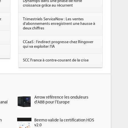
e
Dynamips dans une phase de forte
croissance grâce au récurrent
r
Trimestriels ServiceNow : Les ventes
d'abonnements enregistrent une hausse à
deux chiffres
CCaaS : l'indirect progresse chez Ringover
qui va exploiter l'IA
SCC France à contre-courant de la crise
Arrow référence les onduleurs
canal
d'ABB pour l'Europe
n
Beemo valide la certification HDS
v2.0