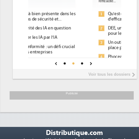
l'efficacité...
Qu'est-ce que la DEE (directive
1
d'efficacité énergétique) ?
DEE, une pression administrative
2
pour les DSI à transformer...
Un outillage et des services déjà en
3
place pour répondre à...
Phocea DC dans les cordes pour la
4
DEE
Interview de Fabrice Coquio,
5
Voir tous les dossiers
président de Digital Realty...
Trimestriels IBM : L'activité logicielle
6
soutient les...
Publicité
Distributique.com