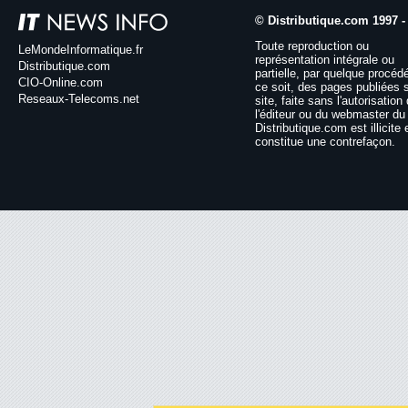
© Distributique.com 1997 -
Toute reproduction ou
LeMondeInformatique.fr
représentation intégrale ou
Distributique.com
partielle, par quelque procéd
CIO-Online.com
ce soit, des pages publiées 
Reseaux-Telecoms.net
site, faite sans l'autorisation
l'éditeur ou du webmaster du 
Distributique.com est illicite 
constitue une contrefaçon.