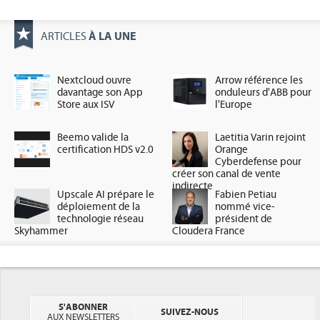
À LA UNE
ARTICLES
Nextcloud ouvre
Arrow référence les
davantage son App
onduleurs d'ABB pour
Store aux ISV
l'Europe
Beemo valide la
Laetitia Varin rejoint
certification HDS v2.0
Orange
Cyberdefense pour
créer son canal de vente
indirecte
Upscale AI prépare le
Fabien Petiau
déploiement de la
nommé vice-
technologie réseau
président de
Skyhammer
Cloudera France
S'ABONNER
SUIVEZ-NOUS
AUX NEWSLETTERS