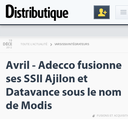
Connexion
19
DÉCE
TOUTE L'ACTUALITÉ
VARS/SSII/INTÉGRATEURS
2012
Avril - Adecco fusionne
ses SSII Ajilon et
Datavance sous le nom
Inscription
de Modis
FUSIONS ET ACQUISIT