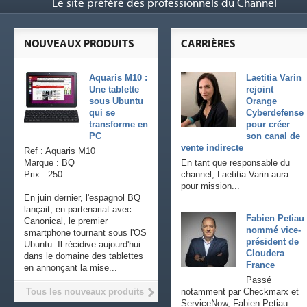
Le site préféré des professionnels du Channel
NOUVEAUX PRODUITS
CARRIÈRES
Aquaris M10 :
Laetitia Varin
Une tablette
rejoint
sous Ubuntu
Orange
qui se
Cyberdefense
transforme en
pour créer
PC
son canal de
vente indirecte
Ref : Aquaris M10
Marque : BQ
En tant que responsable du
Prix : 250
channel, Laetitia Varin aura
pour mission...
En juin dernier, l'espagnol BQ
lançait, en partenariat avec
Fabien Petiau
Canonical, le premier
nommé vice-
smartphone tournant sous l'OS
président de
Ubuntu. Il récidive aujourd'hui
Cloudera
dans le domaine des tablettes
France
en annonçant la mise...
Passé
Tous les nouveaux produits
notamment par Checkmarx et
ServiceNow, Fabien Petiau