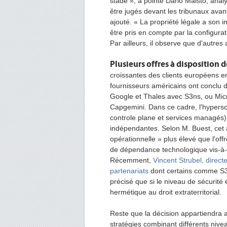
stade », a pointé Dario Maisto, anal
être jugés devant les tribunaux avant
ajouté. « La propriété légale a son i
être pris en compte par la configurat
Par ailleurs, il observe que d'autres
Plusieurs offres à disposition d
croissantes des clients européens e
fournisseurs américains ont conclu 
Google et Thales avec S3ns, ou Micr
Capgemini. Dans ce cadre, l'hypersc
controle plane et services managés),
indépendantes. Selon M. Buest, cet 
opérationnelle » plus élevé que l'of
de dépendance technologique vis-à-v
Récemment,
Vincent Strubel, direct
partenariats
dont certains comme S3n
précisé que si le niveau de sécurité 
hermétique au droit extraterritorial.
Reste que la décision appartiendra a
stratégies combinant différents nive