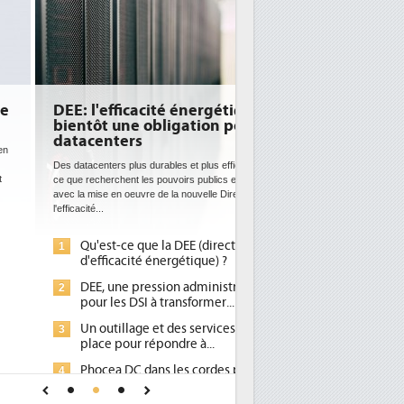
E: l'efficacité énergétique
entôt une obligation pour les
tacenters
 datacenters plus durables et plus efficaces, c'est
que recherchent les pouvoirs publics européens
c la mise en oeuvre de la nouvelle Directive sur
icacité...
Qu'est-ce que la DEE (directive
d'efficacité énergétique) ?
DEE, une pression administrative
pour les DSI à transformer...
Un outillage et des services déjà en
place pour répondre à...
Phocea DC dans les cordes pour la
DEE