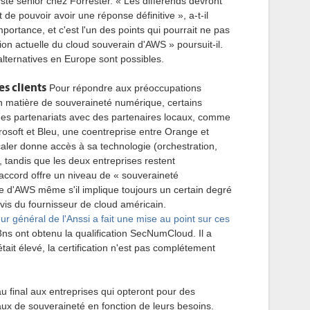
yste senior chez Forrester. « Les différends devront
 de pouvoir avoir une réponse définitive », a-t-il
mportance, et c'est l'un des points qui pourrait ne pas
ion actuelle du cloud souverain d'AWS » poursuit-il.
 alternatives en Europe sont possibles.
es clients
Pour répondre aux préoccupations
n matière de souveraineté numérique, certains
des partenariats avec des partenaires locaux, comme
osoft et Bleu, une coentreprise entre Orange et
aler donne accès à sa technologie (orchestration,
 tandis que les deux entreprises restent
accord offre un niveau de « souveraineté
fre d'AWS même s'il implique toujours un certain degré
is du fournisseur de cloud américain.
eur général de l'Anssi a fait une mise au point sur ces
s ont obtenu la qualification SecNumCloud. Il a
était élevé, la certification n'est pas complétement
u final aux entreprises qui opteront pour des
aux de souveraineté en fonction de leurs besoins.