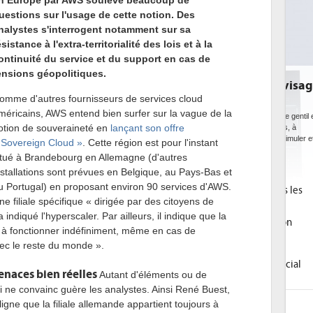
n Europe par AWS soulève beaucoup de
uestions sur l'usage de cette notion. Des
nalystes s'interrogent notamment sur sa
ésistance à l'extra-territorialité des lois et à la
ontinuité du service et du support en cas de
ensions géopolitiques.
DE
bi
omme d'autres fournisseurs de services cloud
da
méricains, AWS entend bien surfer sur la vague de la
otion de souveraineté en
lançant son offre
Des
ce 
 Sovereign Cloud »
. Cette région est pour l'instant
ave
itué à Brandebourg en Allemagne (d'autres
l'eff
nstallations sont prévues en Belgique, au Pays-Bas et
u Portugal) en proposant environ 90 services d'AWS.
1
ne filiale spécifique « dirigée par des citoyens de
 indiqué l'hyperscaler. Par ailleurs, il indique que la
2
 à fonctionner indéfiniment, même en cas de
ec le reste du monde ».
3
menaces bien réelles
Autant d'éléments ou de
4
i ne convainc guère les analystes. Ainsi René Buest,
ligne que la filiale allemande appartient toujours à