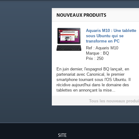
NOUVEAUX PRODUITS
Aquaris M10 : Une tablette
sous Ubuntu qui se
transforme en PC
Ref : Aquaris M10
Marque : BQ
Prix : 250
En juin dernier, l'espagnol BQ lançait, en
partenariat avec Canonical, le premier
smartphone tournant sous l'OS Ubuntu. Il
récidive aujourd'hui dans le domaine des
tablettes en annonçant la mise...
Tous les nouveaux produi
SITE