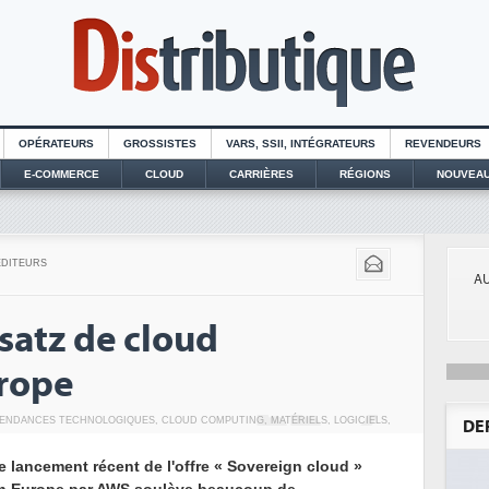
OPÉRATEURS
GROSSISTES
VARS, SSII, INTÉGRATEURS
REVENDEURS
E-COMMERCE
CLOUD
CARRIÈRES
RÉGIONS
NOUVEAU
EDITEURS
AU
satz de cloud
urope
ENDANCES TECHNOLOGIQUES
,
CLOUD COMPUTING
,
MATÉRIELS
,
LOGICIELS
,
DE
e lancement récent de l'offre « Sovereign cloud »