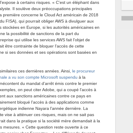
l'expose à certains risques. « C'est un éléphant dans
5
alyste. Il soulève deux préoccupations principales
la première concerne le Cloud Act américain de 2018
6
2 du FISA), qui pourrait obliger AWS à divulguer aux
s stockées en Europe, si les autorités américaines en
 la possibilité de sanctions de la part du
prise qui utilise les services AWS fait l'objet de
ait être contrainte de bloquer l'accès de cette
me si ses données et ses opérations sont basées en
similaires ces dernières années. Ainsi,
le procureur
onale a vu son compte Microsoft suspendu
à la
mécontent du mandat d'arrêt émis contre le premier
exemples, on peut citer Adobe, qui a coupé l'accès à
ent aux sanctions américaines contre ce pays en
rairement bloqué l'accès à des applications comme
ergétique indienne Nayara l'année dernière. La
ncte vise à atténuer ces risques, mais on ne sait pas
irait dans la pratique si la société mère demandait à la
es mesures. « Cette question reste ouverte à ce