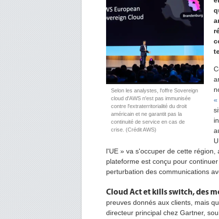
e
q
a
r
c
t
C
a
n
Selon les analystes, l'offre Sovereign
cloud d'AWS n'est pas immunisée
«
contre l'extraterritorialité du droit
s
américain et ne garantit pas la
i
continuité de service en cas de
crise. (Crédit AWS)
a
U
l'UE » va s'occuper de cette région, a
plateforme est conçu pour continuer
perturbation des communications av
Cloud Act et kills switch, des 
preuves donnés aux clients, mais qu
directeur principal chez Gartner, sou