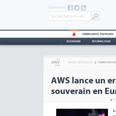
Suivez-nous
FABRICANTS, ÉDITEURS
ÉCONOMIE
TECHNOLOGIE
21
JANV
TOUTE L'ACTUALITÉ
FABRICANTS/
2026
AWS lance un er
souverain en E
T
L