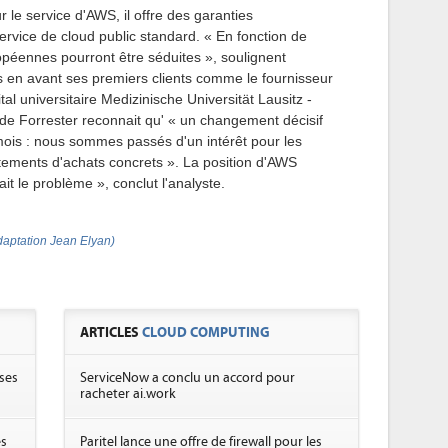
 le service d'AWS, il offre des garanties
rvice de cloud public standard. « En fonction de
opéennes pourront être séduites », soulignent
 en avant ses premiers clients comme le fournisseur
l universitaire Medizinische Universität Lausitz -
e Forrester reconnait qu' « un changement décisif
 mois : nous sommes passés d'un intérêt pour les
ements d'achats concrets ». La position d'AWS
it le problème », conclut l'analyste.
aptation Jean Elyan)
ARTICLES
CLOUD COMPUTING
ses
ServiceNow a conclu un accord pour
racheter ai.work
es
Paritel lance une offre de firewall pour les