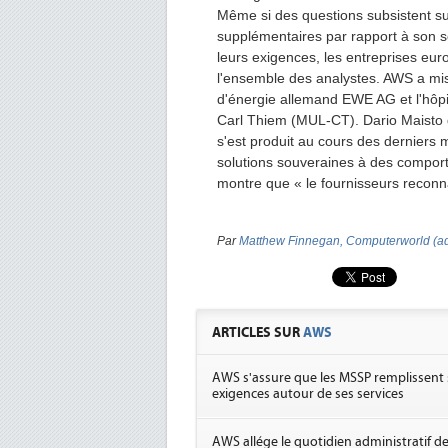
Même si des questions subsistent sur
supplémentaires par rapport à son se
leurs exigences, les entreprises eur
l'ensemble des analystes. AWS a mis
d'énergie allemand EWE AG et l'hôpita
Carl Thiem (MUL-CT). Dario Maisto d
s'est produit au cours des derniers
solutions souveraines à des comport
montre que « le fournisseurs reconna
Par
Matthew Finnegan, Computerworld (ad
ARTICLES SUR
AWS
AWS s'assure que les MSSP remplissent 
exigences autour de ses services
AWS allége le quotidien administratif d