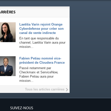
ARRIÈRES
Laetitia Varin rejoint Orange
Cyberdefense pour créer son
canal de vente indirecte
En tant que responsable du
channel, Laetitia Varin aura pour
mission...
Fabien Petiau nommé vice-
président de Cloudera France
Passé notamment par
Checkmarx et ServiceNow,
Fabien Petiau aura pour
mission...
Tous les articles carrières
SUIVEZ-NOUS