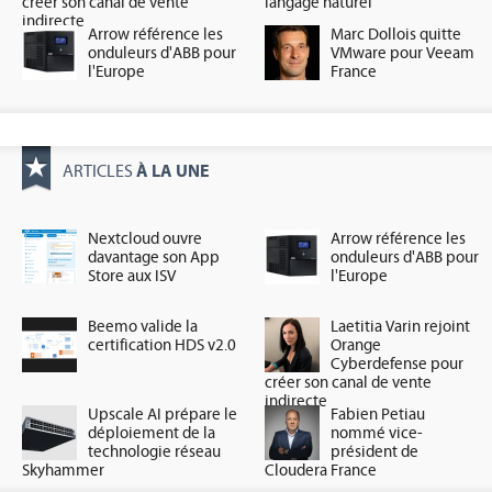
créer son canal de vente
langage naturel
indirecte
Arrow référence les
Marc Dollois quitte
onduleurs d'ABB pour
VMware pour Veeam
l'Europe
France
À LA UNE
ARTICLES
Nextcloud ouvre
Arrow référence les
davantage son App
onduleurs d'ABB pour
Store aux ISV
l'Europe
Beemo valide la
Laetitia Varin rejoint
certification HDS v2.0
Orange
Cyberdefense pour
créer son canal de vente
indirecte
Upscale AI prépare le
Fabien Petiau
déploiement de la
nommé vice-
technologie réseau
président de
Skyhammer
Cloudera France