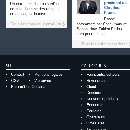
président de
Ubuntu. Il récidive aujourd'hui
Cloudera
dans le domaine des tablettes
France
en annonçant la mise...
Passé
Tous les nouveaux produits
notamment par Checkmarx et
ServiceNow, Fabien Petiau
aura pour mission...
Tous les articles carrières
SITE
CATÉGORIES
Contact
Mentions légales
Fabricants, éditeurs
CGV
Vie privée
Revendeurs
Paramètres Cookies
Cloud
Dossiers
Nouveaux produits
Économie
Carrières
Opérateurs
Grossistes
Technologie