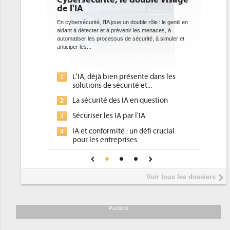
bientôt une obligation pour les
datacenters
un double rôle : le gentil en
venir les menaces, à
Des datacenters plus durables et plus efficaces, c'est
de sécurité, à simuler et
ce que recherchent les pouvoirs publics européens
avec la mise en oeuvre de la nouvelle Directive sur
l'efficacité...
présente dans les
Qu'est-ce que la DEE (directive
1
rité et...
d'efficacité énergétique) ?
 IA en question
DEE, une pression administrative
2
pour les DSI à transformer...
par l'IA
Un outillage et des services déjà en
3
 : un défi crucial
place pour répondre à...
rises
Phocea DC dans les cordes pour la
4
ance pour une IA
DEE
Interview de Fabrice Coquio,
5
Voir tous les dossiers
président de Digital Realty...
Trimestriels IBM : L'activité logicielle
6
soutient les...
Publicité