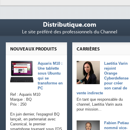
Distributique.com
Le site préféré des professionnels du Channel
NOUVEAUX PRODUITS
CARRIÈRES
Aquaris M10 :
Laetitia Varin
Une tablette
rejoint
sous Ubuntu
Orange
qui se
Cyberdefense
transforme en
pour créer
PC
son canal de
vente indirecte
Ref : Aquaris M10
Marque : BQ
En tant que responsable du
Prix : 250
channel, Laetitia Varin aura
pour mission...
En juin dernier, l'espagnol BQ
lançait, en partenariat avec
Fabien Petiau
Canonical, le premier
nommé vice-
smartphone tournant sous l'OS