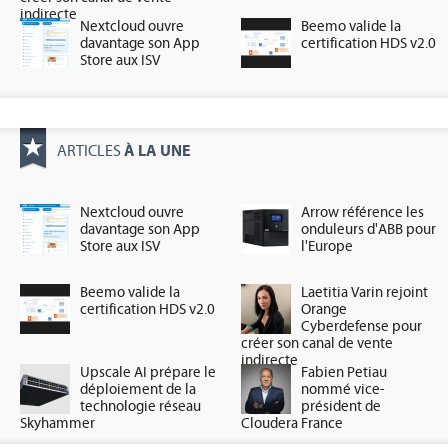
indirecte
Nextcloud ouvre
Beemo valide la
davantage son App
certification HDS v2.0
Store aux ISV
À LA UNE
ARTICLES
Nextcloud ouvre
Arrow référence les
davantage son App
onduleurs d'ABB pour
Store aux ISV
l'Europe
Beemo valide la
Laetitia Varin rejoint
certification HDS v2.0
Orange
Cyberdefense pour
créer son canal de vente
indirecte
Upscale AI prépare le
Fabien Petiau
déploiement de la
nommé vice-
technologie réseau
président de
Skyhammer
Cloudera France