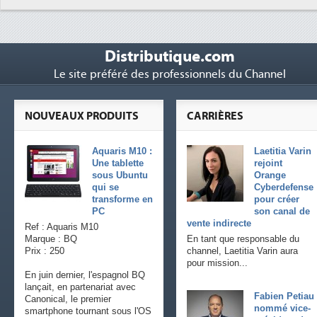
Distributique.com
Le site préféré des professionnels du Channel
NOUVEAUX PRODUITS
CARRIÈRES
Aquaris M10 :
Laetitia Varin
Une tablette
rejoint
sous Ubuntu
Orange
qui se
Cyberdefense
transforme en
pour créer
PC
son canal de
vente indirecte
Ref : Aquaris M10
Marque : BQ
En tant que responsable du
Prix : 250
channel, Laetitia Varin aura
pour mission...
En juin dernier, l'espagnol BQ
lançait, en partenariat avec
Fabien Petiau
Canonical, le premier
nommé vice-
smartphone tournant sous l'OS