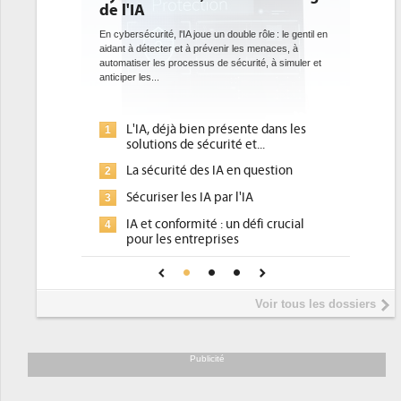
bientôt une obligation pour le
datacenters
joue un double rôle : le gentil en
 prévenir les menaces, à
Des datacenters plus durables et plus efficaces, c'
sus de sécurité, à simuler et
ce que recherchent les pouvoirs publics européens
avec la mise en oeuvre de la nouvelle Directive sur
l'efficacité...
ien présente dans les
Qu'est-ce que la DEE (directive
1
sécurité et...
d'efficacité énergétique) ?
des IA en question
DEE, une pression administrative
2
pour les DSI à transformer...
 IA par l'IA
Un outillage et des services déjà e
3
ité : un défi crucial
place pour répondre à...
reprises
Phocea DC dans les cordes pour la
4
onfiance pour une IA
DEE
Interview de Fabrice Coquio,
5
Voir tous les dossiers
président de Digital Realty...
Trimestriels IBM : L'activité logiciel
6
soutient les...
Publicité