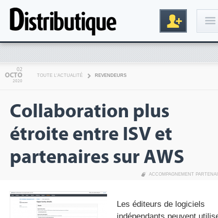
Connexion
02
OCTO
TOUTE L'ACTUALITÉ
REVENDEURS
2020
Collaboration plus
étroite entre ISV et
partenaires sur AWS
Inscription
ACCOMPAGNEMENT PARTENA
Les éditeurs de logiciels
indépendants peuvent utilis