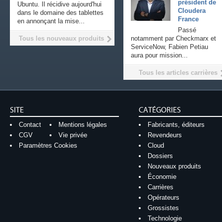
président de
Ubuntu. Il récidive aujourd'hui
Cloudera
dans le domaine des tablettes
France
en annonçant la mise...
Passé
Tous les nouveaux produits
notamment par Checkmarx et
ServiceNow, Fabien Petiau
aura pour mission...
Tous les articles carrières
SITE
CATÉGORIES
Contact
Mentions légales
Fabricants, éditeurs
CGV
Vie privée
Revendeurs
Paramètres Cookies
Cloud
Dossiers
Nouveaux produits
Économie
Carrières
Opérateurs
Grossistes
Technologie