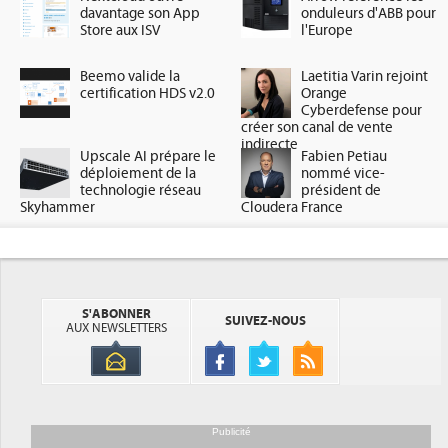
davantage son App
onduleurs d'ABB pour
Store aux ISV
l'Europe
Beemo valide la
Laetitia Varin rejoint
certification HDS v2.0
Orange
Cyberdefense pour
créer son canal de vente
indirecte
Upscale AI prépare le
Fabien Petiau
déploiement de la
nommé vice-
technologie réseau
président de
Skyhammer
Cloudera France
S'ABONNER
SUIVEZ-NOUS
AUX NEWSLETTERS
Publicité