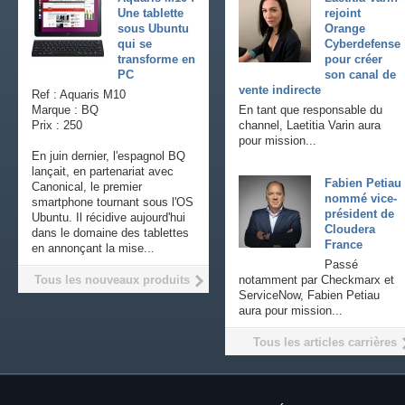
Une tablette
rejoint
sous Ubuntu
Orange
qui se
Cyberdefense
transforme en
pour créer
PC
son canal de
vente indirecte
Ref : Aquaris M10
Marque : BQ
En tant que responsable du
Prix : 250
channel, Laetitia Varin aura
pour mission...
En juin dernier, l'espagnol BQ
lançait, en partenariat avec
Fabien Petiau
Canonical, le premier
nommé vice-
smartphone tournant sous l'OS
président de
Ubuntu. Il récidive aujourd'hui
Cloudera
dans le domaine des tablettes
France
en annonçant la mise...
Passé
Tous les nouveaux produits
notamment par Checkmarx et
ServiceNow, Fabien Petiau
aura pour mission...
Tous les articles carrières