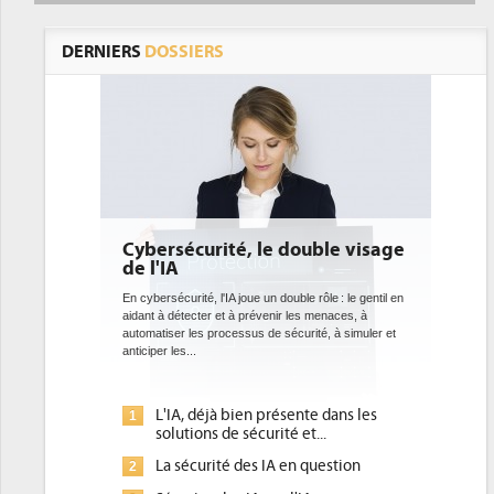
DERNIERS
DOSSIERS
té, le double visage
DEE: l'efficacité énergétique
bientôt une obligation pour 
datacenters
A joue un double rôle : le gentil en
t à prévenir les menaces, à
Des datacenters plus durables et plus efficaces, 
cessus de sécurité, à simuler et
ce que recherchent les pouvoirs publics europé
avec la mise en oeuvre de la nouvelle Directive s
l'efficacité...
 bien présente dans les
Qu'est-ce que la DEE (directive
1
e sécurité et...
d'efficacité énergétique) ?
é des IA en question
DEE, une pression administrative
2
pour les DSI à transformer...