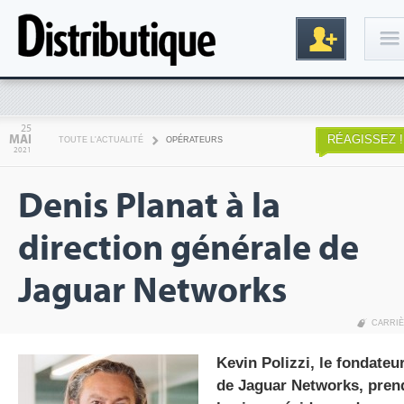
Connexion
25
MAI
RÉAGISSEZ !
TOUTE L'ACTUALITÉ
OPÉRATEURS
2021
Denis Planat à la
direction générale de
Jaguar Networks
Inscription
CARRI
Kevin Polizzi, le fondateu
de Jaguar Networks, pren