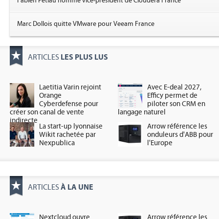
Fabien Petiau nommé vice-président de Cloudera France
Marc Dollois quitte VMware pour Veeam France
LES PLUS LUS
ARTICLES
Laetitia Varin rejoint
Avec E-deal 2027,
Orange
Efficy permet de
Cyberdefense pour
piloter son CRM en
créer son canal de vente
langage naturel
indirecte
La start-up lyonnaise
Arrow référence les
Wikit rachetée par
onduleurs d'ABB pour
Nexpublica
l'Europe
À LA UNE
ARTICLES
Nextcloud ouvre
Arrow référence les