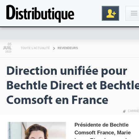
Connexion
05
JUIL
TOUTE L'ACTUALITÉ
REVENDEURS
2023
Direction unifiée pour
Bechtle Direct et Bechtl
Comsoft en France
Inscription
CARRI
Présidente de Bechtle
Comsoft France, Marie