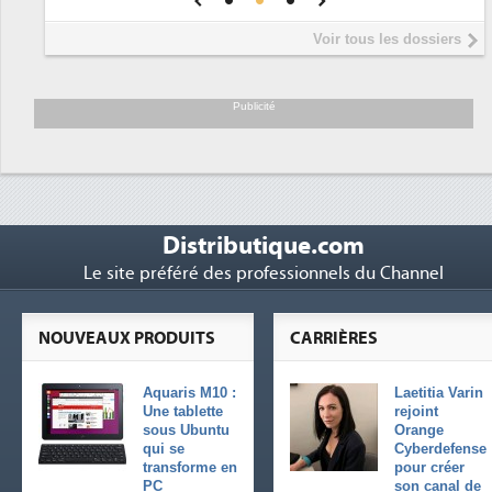
Interview de Fabrice Coquio,
5
Voir tous les dossiers
président de Digital Realty...
Trimestriels IBM : L'activité logicielle
6
soutient les...
Publicité
Distributique.com
Le site préféré des professionnels du Channel
NOUVEAUX PRODUITS
CARRIÈRES
Aquaris M10 :
Laetitia Varin
Une tablette
rejoint
sous Ubuntu
Orange
qui se
Cyberdefense
transforme en
pour créer
PC
son canal de