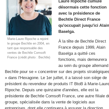
Laure Ripoche cumule
désormais cette fonction
avec la présidence de
gratuite
Bechtle Direct France
qu'occupait jusqu'ici Alai
Baselga.
Marie-Laure Ripoche a rejoint
À la tête de
Bechtle
Direct
le groupe Bechtle en 2004, en
France depuis 1999, Alain
tant que responsable des
ventes de Bechtle Comsoft
Baselga
a quitté ces
France (crédit photo : Bechtle)
fonctions, mais demeurera
au sein du groupe allemand
Bechtle
pour se « concentrer sur des projets stratégique
» dans l'Hexagone.
Le 1er juillet, il a laissé son siège de
président du revendeur de produits IT BtoB à Marie-Laur
Ripoche
.
Depuis une quinzaine d'années, elle est la
présidente de
Bechtle
Comsoft
France, une autre filiale d
groupe, spécialisée dans la vente de logiciels aux
entreprises, dont elle continuera à assurer la direction.