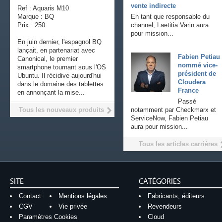
vente indirecte
Ref : Aquaris M10
Marque : BQ
En tant que responsable du
Prix : 250
channel, Laetitia Varin aura
pour mission...
En juin dernier, l'espagnol BQ
lançait, en partenariat avec
Fabien Petiau
Canonical, le premier
nommé vice-
smartphone tournant sous l'OS
président de
Ubuntu. Il récidive aujourd'hui
Cloudera
dans le domaine des tablettes
France
en annonçant la mise...
Passé
Tous les nouveaux produits
notamment par Checkmarx et
ServiceNow, Fabien Petiau
aura pour mission...
Tous les articles carrières
SITE
CATÉGORIES
Contact
Mentions légales
Fabricants, éditeurs
CGV
Vie privée
Revendeurs
Paramètres Cookies
Cloud