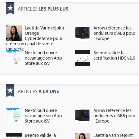
LES PLUS LUS
ARTICLES
Laetitia Varin rejoint
Arrow référence les
Orange
onduleurs d'ABB pour
Cyberdefense pour
l'Europe
créer son canal de vente
indirecte
Nextcloud ouvre
Beemo valide la
davantage son App
certification HDS v2.0
Store aux ISV
À LA UNE
ARTICLES
Nextcloud ouvre
Arrow référence les
davantage son App
onduleurs d'ABB pour
Store aux ISV
l'Europe
Beemo valide la
Laetitia Varin rejoint