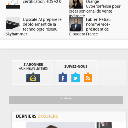
certification HDS v2.0
Orange
Cyberdefense pour
créer son canal de vente
indirecte
Upscale AI prépare le
Fabien Petiau
déploiement de la
nommé vice-
technologie réseau
président de
Skyhammer
Cloudera France
S'ABONNER
SUIVEZ-NOUS
AUX NEWSLETTERS
Publicité
DERNIERS
DOSSIERS