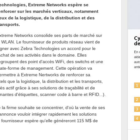
echnologies, Extreme Networks espère se
enforcer sur les marchés verticaux, notamment
eux de la logistique, de la distribution et des
ransports.
xtreme Networks consolide ses parts de marché sur
Cy
e WLAN. Le fournisseur de produits réseau vient de
de
igner avec Zebra Technologies un accord pour le
En c
achat de ses activités dans le domaine. Elles
aida
egroupent des point d'accès WiFi, des switchs et une
auto
anti
late-forme de management. Cette opération va
ermettre à Extreme Nertworks de renforcer sa
s que la logistique, la distribution et les transports,
1
ès actif grâce à ses solutions de traçabilité et de
imantes d'étiquettes, scanner code à barre et RFID...).
2
 la firme souhaite se concentrer, d'où la vente de ses
3
nonce vouloir intégrer rapidement les solutions
4
fournisseur espère qu'elle généreront 115 M$ de
7.
5