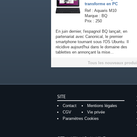
transforme en PC
Ref : Aquaris M10
Marque : BQ
Prix : 250
En juin dernier, l'espagnol BQ lançait, en
partenariat avec Canonical, le premier
smartphone tournant sous l'OS Ubuntu. Il
récidive aujourd'hui dans le domaine des
tablettes en annonçant la mise...
Tous les nouveaux produi
SITE
Contact
Mentions légales
CGV
Vie privée
Paramètres Cookies