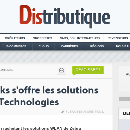
OPÉRATEURS
GROSSISTES
VARS, SSII, INTÉGRATEURS
REVENDEURS
E-COMMERCE
CLOUD
CARRIÈRES
RÉGIONS
NOUVEAU
RÉAGISSEZ !
EDITEURS
AU
 s'offre les solutions
Technologies
FUSIONS ET ACQUISITIONS
,
DE
n rachetant les solutions WLAN de Zebra