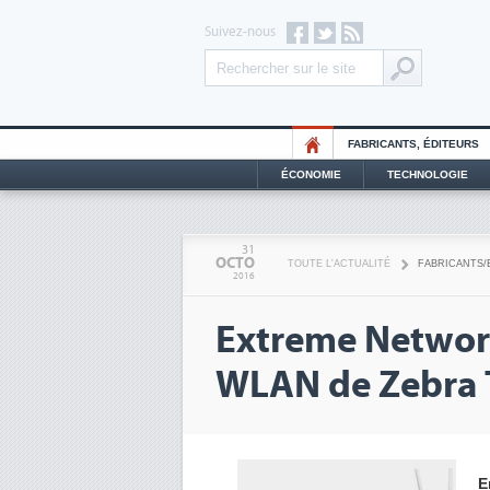
Suivez-nous
FABRICANTS, ÉDITEURS
ÉCONOMIE
TECHNOLOGIE
31
OCTO
TOUTE L'ACTUALITÉ
FABRICANTS/
2016
Extreme Networks
WLAN de Zebra 
E