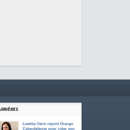
ARRIÈRES
Laetitia Varin rejoint Orange
Cyberdefense pour créer son