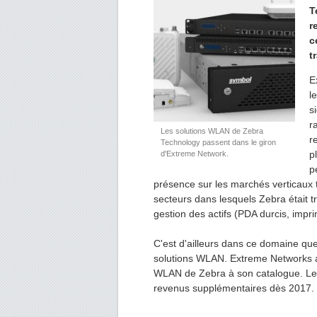
T
r
c
t
E
l
s
r
Les solutions WLAN de Zebra
r
Technology passent dans le giron
p
d'Extreme Network.
p
présence sur les marchés verticaux tel
secteurs dans lesquels Zebra était tr
gestion des actifs (PDA durcis, impr
C'est d'ailleurs dans ce domaine que
solutions WLAN. Extreme Networks an
WLAN de Zebra à son catalogue. Le 
revenus supplémentaires dès 201