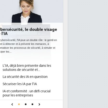
bersécurité, le double visage
DEE: l'efficacité én
 l'IA
bientôt une obligat
datacenters
ybersécurité, l'IA joue un double rôle : le gentil en
nt à détecter et à prévenir les menaces, à
Des datacenters plus durables et p
matiser les processus de sécurité, à simuler et
ce que recherchent les pouvoirs 
ciper les...
avec la mise en oeuvre de la nouv
l'efficacité...
L'IA, déjà bien présente dans les
Qu'est-ce que la DEE 
1
solutions de sécurité et...
d'efficacité énergétiq
La sécurité des IA en question
DEE, une pression ad
2
pour les DSI à transfo
Sécuriser les IA par l'IA
Un outillage et des s
3
IA et conformité : un défi crucial
place pour répondre à
pour les entreprises
Phocea DC dans les c
4
Une IA de confiance pour une IA
DEE
plus sûre ?