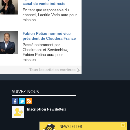
canal de vente indirecte
En tant que responsable du
channel, Laetitia Varin aura pour
mission...
Fabien Petiau nommé vice-
président de Cloudera France
Passé notamment par
Checkmarx et ServiceNow,
Fabien Petiau aura pour
mission...
Tous les articles carrières
SUIVEZ-NOUS
Inscription
Newsletters
NEWSLETTER