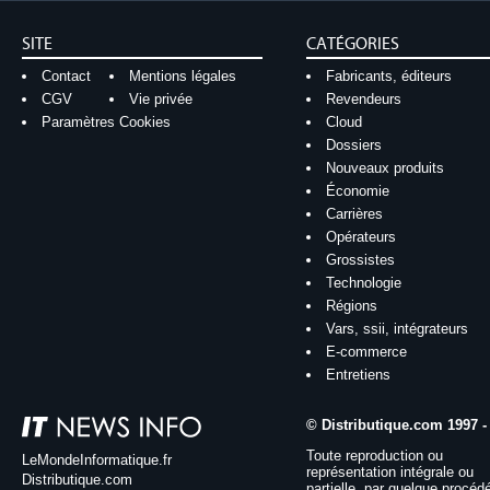
SITE
CATÉGORIES
Contact
Mentions légales
Fabricants, éditeurs
CGV
Vie privée
Revendeurs
Paramètres Cookies
Cloud
Dossiers
Nouveaux produits
Économie
Carrières
Opérateurs
Grossistes
Technologie
Régions
Vars, ssii, intégrateurs
E-commerce
Entretiens
© Distributique.com 1997 -
Toute reproduction ou
LeMondeInformatique.fr
représentation intégrale ou
Distributique.com
partielle, par quelque procéd