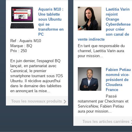
Aquaris M10 :
Laetitia Varin
Une tablette
rejoint
sous Ubuntu
Orange
qui se
Cyberdefense
transforme en
pour créer
PC
son canal de
vente indirecte
Ref : Aquaris M10
Marque : BQ
En tant que responsable du
Prix : 250
channel, Laetitia Varin aura
pour mission...
En juin dernier, l'espagnol BQ
lançait, en partenariat avec
Fabien Petiau
Canonical, le premier
nommé vice-
smartphone tournant sous l'OS
président de
Ubuntu. Il récidive aujourd'hui
Cloudera
dans le domaine des tablettes
France
en annonçant la mise...
Passé
Tous les nouveaux produits
notamment par Checkmarx et
ServiceNow, Fabien Petiau
aura pour mission...
Tous les articles carrières