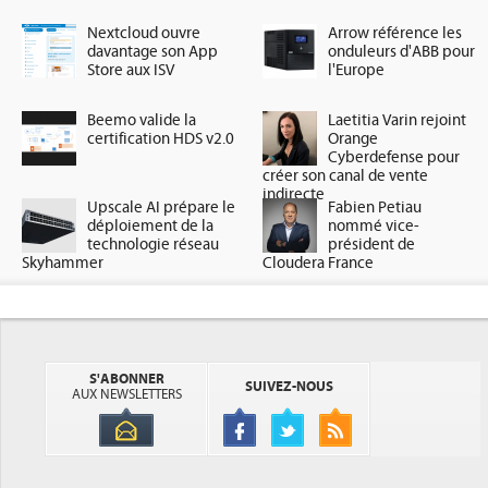
Nextcloud ouvre
Arrow référence les
davantage son App
onduleurs d'ABB pour
Store aux ISV
l'Europe
Beemo valide la
Laetitia Varin rejoint
certification HDS v2.0
Orange
Cyberdefense pour
créer son canal de vente
indirecte
Upscale AI prépare le
Fabien Petiau
déploiement de la
nommé vice-
technologie réseau
président de
Skyhammer
Cloudera France
S'ABONNER
SUIVEZ-NOUS
AUX NEWSLETTERS