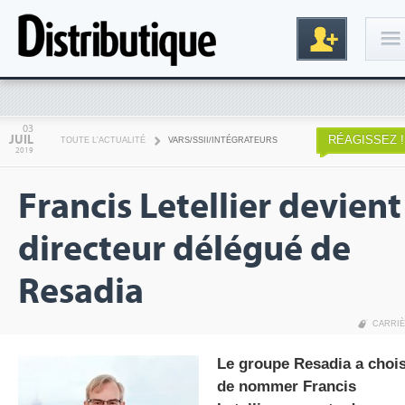
Connexion
03
JUIL
RÉAGISSEZ !
TOUTE L'ACTUALITÉ
VARS/SSII/INTÉGRATEURS
2019
Francis Letellier devient
directeur délégué de
Resadia
Inscription
CARRI
Le groupe Resadia a chois
de nommer Francis