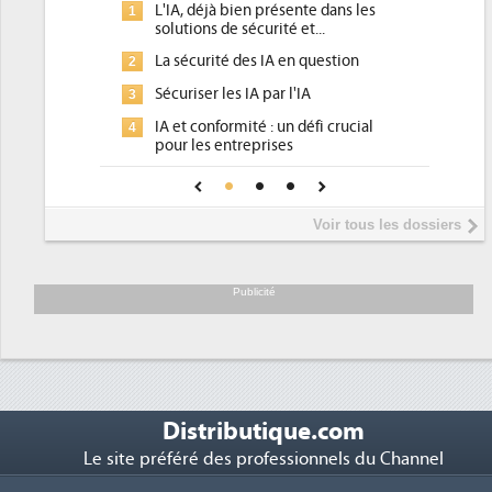
e dans les
Qu'est-ce que la DEE (directive
1
...
d'efficacité énergétique) ?
question
DEE, une pression administrative
2
pour les DSI à transformer...
A
Un outillage et des services déjà en
3
fi crucial
place pour répondre à...
Phocea DC dans les cordes pour la
4
our une IA
DEE
Interview de Fabrice Coquio,
5
Voir tous les dossiers
président de Digital Realty...
Trimestriels IBM : L'activité logicielle
6
soutient les...
Publicité
Distributique.com
Le site préféré des professionnels du Channel