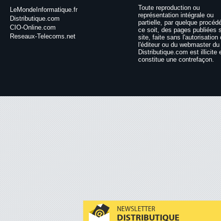
Toute reproduction ou
LeMondeInformatique.fr
représentation intégrale ou
Distributique.com
partielle, par quelque procéd
CIO-Online.com
ce soit, des pages publiées 
Reseaux-Telecoms.net
site, faite sans l'autorisation
l'éditeur ou du webmaster du 
Distributique.com est illicite 
constitue une contrefaçon.
NEWSLETTER
DISTRIBUTIQUE