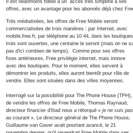
Il est néanmoins fidèle à un accès très simplifié à ses
offres, avec un avantage pour les abonnés déjà chez Fre
Très médiatisées, les offres de Free Mobile seront
gratuite
commercialisées de trois manières : par Internet, avec
mobile.free.fr, par téléphone au 10 44, dans les boutiques
trois sont ouvertes, une centaine le seront (mais on ne sa
pas d'ici combien de temps). Comme pour ses offres
fixes antérieures, Free privilégie internet, mais innove
avec des boutiques. Pour le moment, elles servent à
démontrer les produits, elles auront bientôt pour rôle de
vendre. Elles sont situées dans des villes moyennes.
Interrogé sur la possibilité pour The Phone House (TPH),
de vendre les offres de Free Mobile, Thomas Raynaud,
directeur financier d'Iliad nous a rétorqué «
je ne suis pas
au courant
». Le directeur général de The Phone House,
Guillaume van Gaver avait pourtant avancé, le 21
novembre dernier, qu'il revendrait Free Mobile dans ses