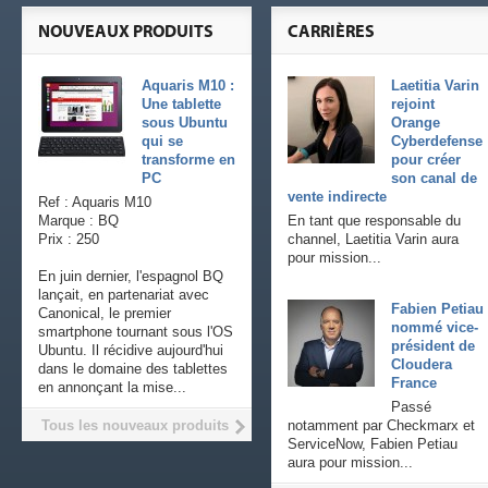
NOUVEAUX PRODUITS
CARRIÈRES
Aquaris M10 :
Laetitia Varin
Une tablette
rejoint
sous Ubuntu
Orange
qui se
Cyberdefense
transforme en
pour créer
PC
son canal de
vente indirecte
Ref : Aquaris M10
Marque : BQ
En tant que responsable du
Prix : 250
channel, Laetitia Varin aura
pour mission...
En juin dernier, l'espagnol BQ
lançait, en partenariat avec
Fabien Petiau
Canonical, le premier
nommé vice-
smartphone tournant sous l'OS
président de
Ubuntu. Il récidive aujourd'hui
Cloudera
dans le domaine des tablettes
France
en annonçant la mise...
Passé
Tous les nouveaux produits
notamment par Checkmarx et
ServiceNow, Fabien Petiau
aura pour mission...