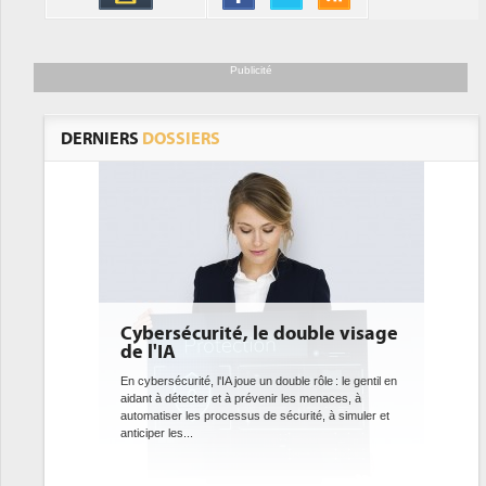
Publicité
DERNIERS
DOSSIERS
uble visage
DEE: l'efficacité énergétique
bientôt une obligation pour les
datacenters
rôle : le gentil en
 menaces, à
Des datacenters plus durables et plus efficaces, c'est
té, à simuler et
ce que recherchent les pouvoirs publics européens
avec la mise en oeuvre de la nouvelle Directive sur
l'efficacité...