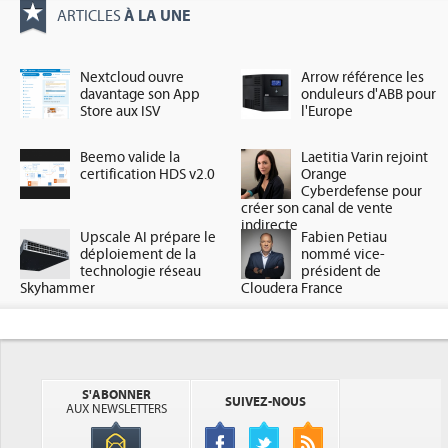
À LA UNE
ARTICLES
Nextcloud ouvre
Arrow référence les
davantage son App
onduleurs d'ABB pour
Store aux ISV
l'Europe
Beemo valide la
Laetitia Varin rejoint
certification HDS v2.0
Orange
Cyberdefense pour
créer son canal de vente
indirecte
Upscale AI prépare le
Fabien Petiau
déploiement de la
nommé vice-
technologie réseau
président de
Skyhammer
Cloudera France
S'ABONNER
SUIVEZ-NOUS
AUX NEWSLETTERS