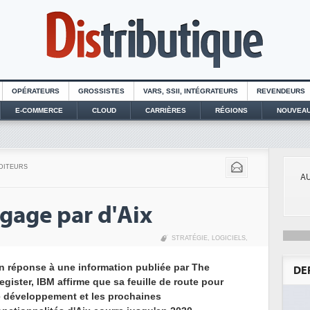
OPÉRATEURS
GROSSISTES
VARS, SSII, INTÉGRATEURS
REVENDEURS
E-COMMERCE
CLOUD
CARRIÈRES
RÉGIONS
NOUVEAU
DITEURS
AU
gage par d'Aix
STRATÉGIE
,
LOGICIELS
,
n réponse à une information publiée par The
DE
egister, IBM affirme que sa feuille de route pour
e développement et les prochaines