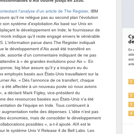
onctionnalités d'Aix courre jusqu'en 2030.
ontestant l'analyse d'un article de The Register,
IBM
ssure qu'il ne relègue pas au second plan l'évolution
e son système d'exploitation Aix basé sur Unix en
éplaçant le développement en Inde; le fournisseur de
Cybersécurité, le double visage
rmonk indique qu'il reste engagé envers le vénérable
de l'IA
S. L'information parue dans The Register indiquait
ue le développement d'Aix avait été transféré en
En cybersécurité, l'IA joue un double rôle : le gentil en
nde, assortie d'un commentaire indiquant de ne pas
aidant à détecter et à prévenir les menaces, à
automatiser les processus de sécurité, à simuler et
'attendre à « de grandes évolutions pour Aix ». En
anticiper les...
éponse, big blue assure qu'il y a toujours eu du
s employés basés aux États-Unis travaillaient sur la
ourner Aix. « Dès l'annonce de ce transfert, chaque
L'IA, déjà bien présente dans les
1
a été affectée à un nouveau poste où nous avions
solutions de sécurité et...
 », a déclaré Mark Figley, vice-président du
La sécurité des IA en question
2
ne des ressources basées aux États-Unis n'a été
Sécuriser les IA par l'IA
3
entation de l'équipe en Inde. Tous continuent à
ne augmentation nette des dépenses. L'idée n'est pas
IA et conformité : un défi crucial
4
e des économies, mais de consolider le développement
pour les entreprises
aborations possibles », a-t-il ajouté. AIX est le
Une IA de confiance pour une IA
5
 sur le système Unix V Release 4 de Bell Labs. Les
plus sûre ?