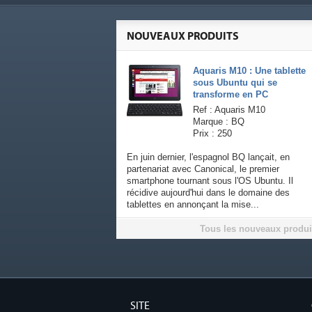
NOUVEAUX PRODUITS
Aquaris M10 : Une tablette
sous Ubuntu qui se
transforme en PC
Ref : Aquaris M10
Marque : BQ
Prix : 250
En juin dernier, l'espagnol BQ lançait, en
partenariat avec Canonical, le premier
smartphone tournant sous l'OS Ubuntu. Il
récidive aujourd'hui dans le domaine des
tablettes en annonçant la mise...
Tous les nouveaux produi
SITE