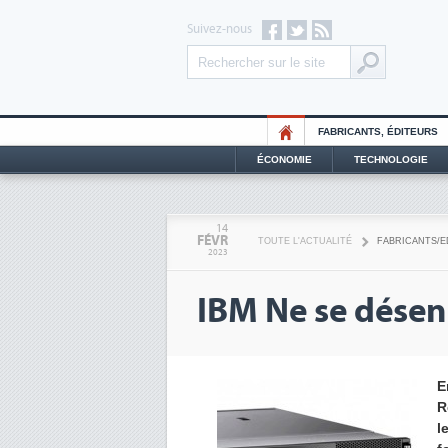
Suivez-nous
FABRICANTS, ÉDITEURS
ÉCONOMIE
TECHNOLOGIE
14
FÉVR
TOUTE L'ACTUALITÉ
FABRICANTS/E
2023
IBM Ne se désen
E
R
l