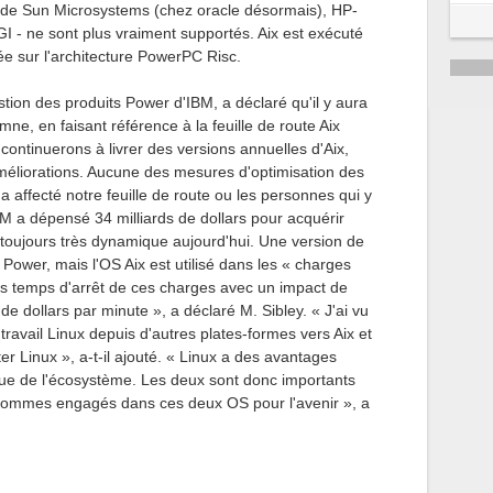
s de Sun Microsystems (chez oracle désormais), HP-
I - ne sont plus vraiment supportés. Aix est exécuté
ée sur l'architecture PowerPC Risc.
stion des produits Power d'IBM, a déclaré qu'il y aura
ne, en faisant référence à la feuille de route Aix
continuerons à livrer des versions annuelles d'Aix,
méliorations. Aucune des mesures d'optimisation des
 affecté notre feuille de route ou les personnes qui y
IBM a dépensé 34 milliards de dollars pour acquérir
 toujours très dynamique aujourd'hui. Une version de
 Power, mais l'OS Aix est utilisé dans les « charges
 les temps d'arrêt de ces charges avec un impact de
de dollars par minute », a déclaré M. Sibley. « J'ai vu
travail Linux depuis d'autres plates-formes vers Aix et
er Linux », a-t-il ajouté. « Linux a des avantages
 vue de l'écosystème. Les deux sont donc importants
 sommes engagés dans ces deux OS pour l'avenir », a