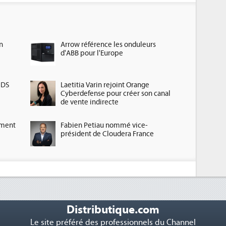
n
Arrow référence les onduleurs
d'ABB pour l'Europe
HDS
Laetitia Varin rejoint Orange
Cyberdefense pour créer son canal
de vente indirecte
ement
Fabien Petiau nommé vice-
président de Cloudera France
Distributique.com
Le site préféré des professionnels du Channel