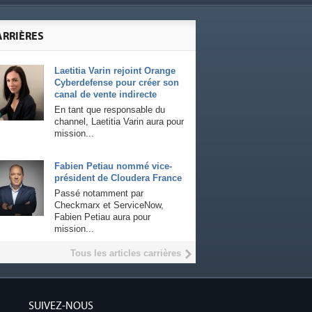
ARRIÈRES
Laetitia Varin rejoint Orange
Cyberdefense pour créer son
canal de vente indirecte
En tant que responsable du
channel, Laetitia Varin aura pour
mission...
Fabien Petiau nommé vice-
président de Cloudera France
Passé notamment par
Checkmarx et ServiceNow,
Fabien Petiau aura pour
mission...
Tous les articles carrières
SUIVEZ-NOUS