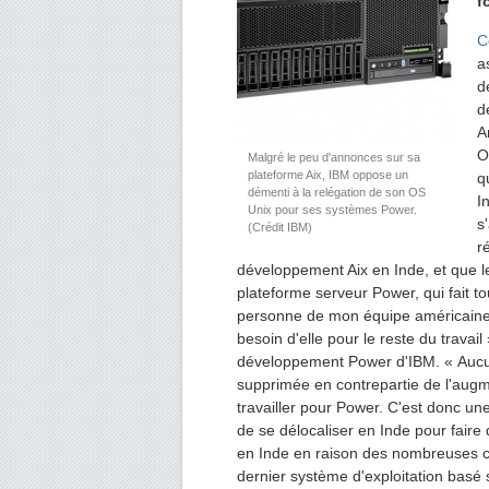
f
C
a
d
d
A
O
Malgré le peu d'annonces sur sa
plateforme Aix, IBM oppose un
q
démenti à la relégation de son OS
I
Unix pour ses systèmes Power.
s
(Crédit IBM)
r
développement Aix en Inde, et que le
plateforme serveur Power, qui fait t
personne de mon équipe américaine 
besoin d'elle pour le reste du travail
développement Power d'IBM. « Aucu
supprimée en contrepartie de l'augm
travailler pour Power. C'est donc u
de se délocaliser en Inde pour fair
en Inde en raison des nombreuses coll
dernier système d'exploitation basé