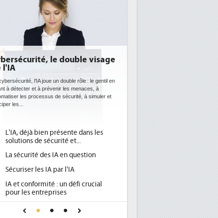
DEE: l'efficacité énergétique
bientôt une obligation pour les
datacenters
Des datacenters plus durables et plus efficaces, c'est
ce que recherchent les pouvoirs publics européens
avec la mise en oeuvre de la nouvelle Directive sur
l'efficacité...
Qu'est-ce que la DEE (directive
1
d'efficacité énergétique) ?
DEE, une pression administrative
2
pour les DSI à transformer...
Un outillage et des services déjà en
3
place pour répondre à...
Phocea DC dans les cordes pour la
4
DEE