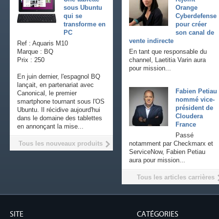
sous Ubuntu
Orange
qui se
Cyberdefense
transforme en
pour créer
PC
son canal de
vente indirecte
Ref : Aquaris M10
Marque : BQ
En tant que responsable du
Prix : 250
channel, Laetitia Varin aura
pour mission...
En juin dernier, l'espagnol BQ
lançait, en partenariat avec
Fabien Petiau
Canonical, le premier
nommé vice-
smartphone tournant sous l'OS
président de
Ubuntu. Il récidive aujourd'hui
Cloudera
dans le domaine des tablettes
France
en annonçant la mise...
Passé
Tous les nouveaux produits
notamment par Checkmarx et
ServiceNow, Fabien Petiau
aura pour mission...
Tous les articles carrières
SITE
CATÉGORIES