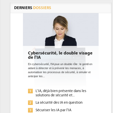
DERNIERS
DOSSIERS
curité, le double visage
DEE: l'efficacité énergéti
bientôt une obligation po
datacenters
té, l'IA joue un double rôle : le gentil en
cter et à prévenir les menaces, à
Des datacenters plus durables et plus effic
es processus de sécurité, à simuler et
ce que recherchent les pouvoirs publics 
.
avec la mise en oeuvre de la nouvelle Dire
l'efficacité...
 déjà bien présente dans les
Qu'est-ce que la DEE (direct
1
ons de sécurité et...
d'efficacité énergétique) ?
curité des IA en question
DEE, une pression administr
2
pour les DSI à transformer...
ser les IA par l'IA