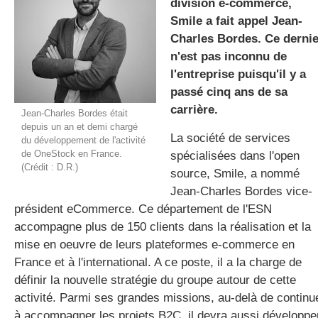
division e-commerce,
Smile a fait appel Jean-
Charles Bordes. Ce dernie
gratuite
n'est pas inconnu de
l'entreprise puisqu'il y a
passé cinq ans de sa
carrière.
Jean-Charles Bordes était
depuis un an et demi chargé
La société de services
du développement de l'activité
de OneStock en France.
spécialisées dans l'open
(Crédit : D.R.)
source, Smile, a nommé
Jean-Charles Bordes vice-
président eCommerce. Ce département de l'ESN
accompagne plus de 150 clients dans la réalisation et la
mise en oeuvre de leurs plateformes e-commerce en
France et à l'international. A ce poste, il a la charge de
définir la nouvelle stratégie du groupe autour de cette
activité. Parmi ses grandes missions, au-delà de continu
à accompagner les projets B2C, il devra aussi développe