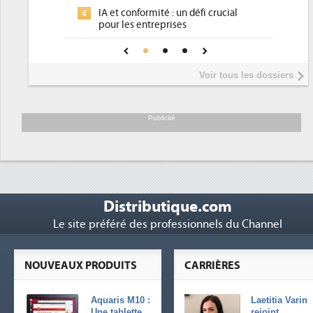
Un outillage et des services
3
 conformité : un défi crucial
place pour répondre à...
les entreprises
Phocea DC dans les cordes p
4
A de confiance pour une IA
DEE
sûre ?
Interview de Fabrice Coquio
5
Voir tous les dossiers
président de Digital Realty...
Trimestriels IBM : L'activité 
6
soutient les...
Publicité
Distributique.com
Le site préféré des professionnels du Channel
NOUVEAUX PRODUITS
CARRIÈRES
Aquaris M10 :
Laetitia Varin
Une tablette
rejoint