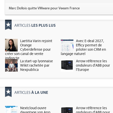
Marc Dollois quitte VMware pour Veeam France
LES PLUS LUS
ARTICLES
Laetitia Varin rejoint
Avec E-deal 2027,
Orange
Efficy permet de
Cyberdefense pour
piloter son CRM en
créer son canal de vente
langage naturel
indirecte
La start-up lyonnaise
Arrow référence les
Wikit rachetée par
onduleurs d'ABB pour
Nexpublica
l'Europe
À LA UNE
ARTICLES
Nextcloud ouvre
Arrow référence les
davantage son App
onduleurs d'ABB pour