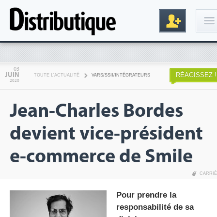
Connexion
03
JUIN
RÉAGISSEZ !
TOUTE L'ACTUALITÉ
VARS/SSII/INTÉGRATEURS
2020
Jean-Charles Bordes
devient vice-président
e-commerce de Smile
Inscription
CARRI
Pour prendre la
responsabilité de sa