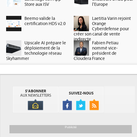
Store aux ISV
l'Europe
Beemo valide la
Laetitia Varin rejoint
certification HDS v2.0
Orange
Cyberdefense pour
créer son canal de vente
indirecte
Upscale AI prépare le
Fabien Petiau
déploiement de la
nommé vice-
technologie réseau
président de
Skyhammer
Cloudera France
S'ABONNER
SUIVEZ-NOUS
AUX NEWSLETTERS
Publicité